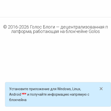
© 2016-
2026
Голос Блоги — децентрализованная п
латформа, работающая на блокчейне Golos
×
Установите приложение для Windows, Linux,
Android
и получайте информацию напрямую с
блокчейна