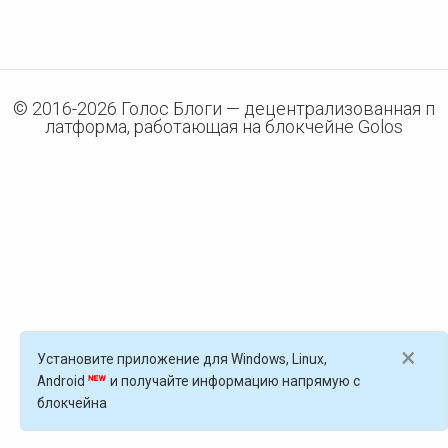
© 2016-
2026
Голос Блоги — децентрализованная п
латформа, работающая на блокчейне Golos
×
Установите приложение для Windows, Linux,
Android
и получайте информацию напрямую с
блокчейна