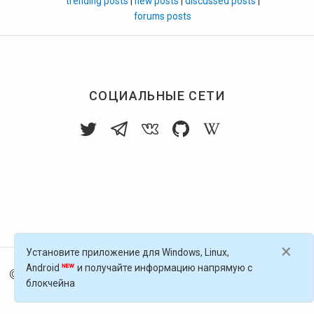
trending posts
new posts
discussed posts
forums posts
СОЦИАЛЬНЫЕ СЕТИ
×
Установите приложение для Windows, Linux,
Android
и получайте информацию напрямую с
© 2016-
2026
Голос Блоги — децентрализованная п
блокчейна
латформа, работающая на блокчейне Golos