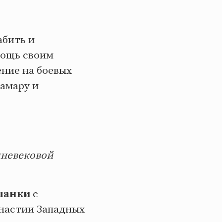
абить и
ощь своим
ение на боевых
амару и
дневековой
ланки
с
настии Западных