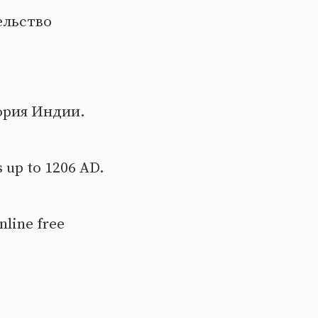
ельство
тория Индии.
s up to 1206 AD.
nline free