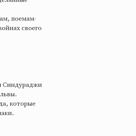
ам, поемам-
войнах своего
и Синдураджи
львы.
да, которые
наки.