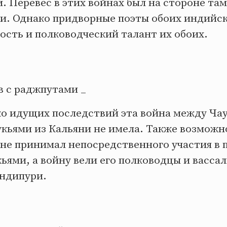
. Перевес в этих войнах был на стороне та
. Однако придворные поэты обоих индийск
ость и полководческий талант их обоих.
в с раджпутами _
ко идущих последствий эта война между Ча
кьями из Кальяни не имела. Также возможн
не принимал непосредственного участия в 
ьями, а войну вели его полководцы и васса
ндипури.