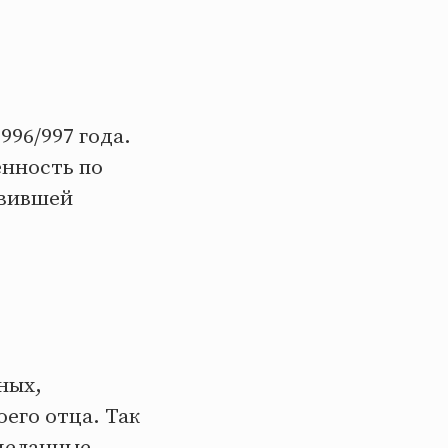
996/997 года.
енность по
авившей
ных,
его отца. Так
сделанные