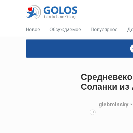
Новое
Обсуждаемое
Популярное
До
Средневеков
Соланки из 
glebminsky
91