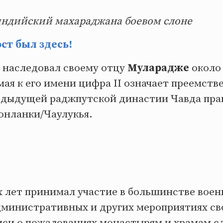
ндийский махараджана боевом слоне
т был здесь!
I наследовал своему отцу
Муларадже
около 
ая к его имени цифра II означает преемств
едыдущей раджпутской династии Чавда пр
онланки/Чаулукья.
х лет принимал участие в большинстве воен
дминистративных и других мероприятиях сво
иси о пожалованиях монастырям и храмам 