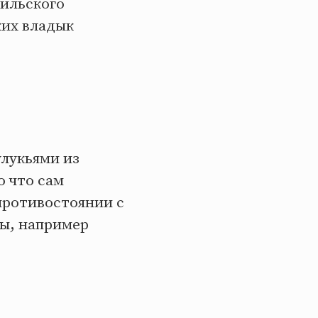
мильского
их владык
улукьями из
о что сам
противостоянии с
лы, например