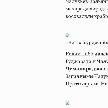
Чалукьев Кальяни
махараджхираджи
восхваляли храбр
_Битва гурджаро
Каких-либо дале
Гуджарата и Чалу
Чуманараджа
и 
Западными Чалук
Пратихары из На