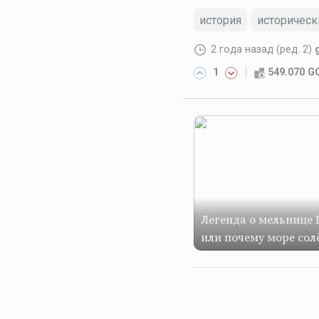
история
историчес
2 года назад
(ред. 2)
1
549.070 
Легенда о мельнице 
или почему море сол