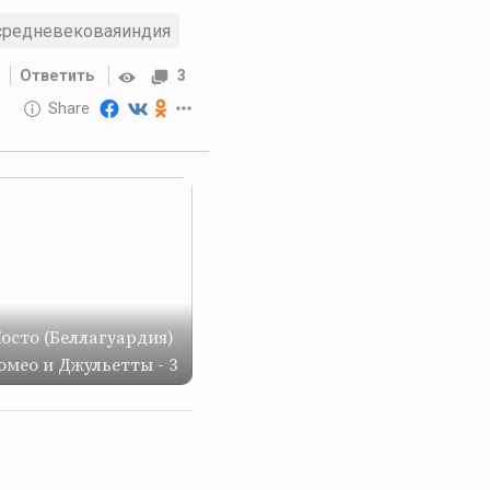
средневековаяиндия
Ответить
3
10 GOLOS
Share
Reward
Косто (Беллагуардия)
омео и Джульетты - 3