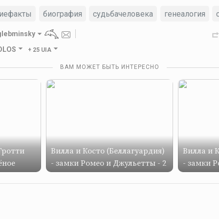
киефакты
биография
судьбачеловека
генеалогия
glebminsky
GOLOS
+
25 UIA
ВАМ МОЖЕТ БЫТЬ ИНТЕРЕСНО
Гротти
Вилла и Косто (Беллагуардия)
Вилла и 
ёное
- замки Ромео и Джульетты - 2
- замки Р