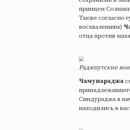
принцем Солнаки 
Также согласно 
восхвалениям)
Ч
отца против мах
Раджпутские вои
Чамунараджа
с
принадлежавшего
Синдураджа в нач
находились в ва