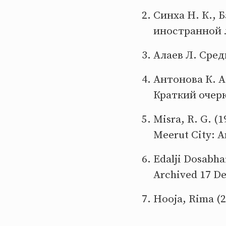
Синха Н. К., 
иностранной 
Алаев Л. Сред
Антонова К. А
Краткий очерк
Misra, R. G. (1
Meerut City: A
Edalji Dosabhai
Archived 17 D
Hooja, Rima (2