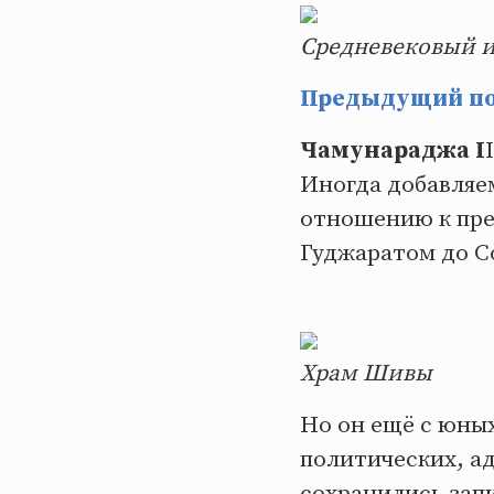
Средневековый и
Предыдущий пос
Чамунараджа I
Иногда добавляем
отношению к пр
Гуджаратом до С
Храм Шивы
Но он ещё с юны
политических, а
сохранились зап