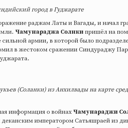
ндийский город в Гуджарате
оражение раджам Латы и Вагады, и начал гр
емли.
Чамунараджа Солнки
пришёл на пом
е сильной армии, в которой было подраздел
ромил в жестоком сражении Синдураджу Пар
Гуджарата.
укьев (Соланки) из Анхилвады на карте сре
ная информация о войнах
Чамунараджи Со
деканским императором Сатьяшраей из ди