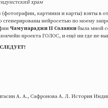
индуистский храм
 (фотографии, картинки и карты) взяты в о
о сгенерированы нейросетью по моему запр
афии
Чамунараджи II Соланки
была мной с
локчейн-проекта ГОЛОС, и ещё ни где не вы
СЛЕДУЕТ!
Вигасин А. А., Сафронова А. Л. История Инди