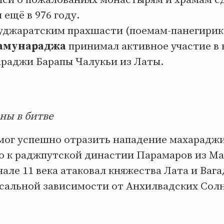
ещё в 976 году.
гуджаратским прахшасти (поемам-панегирик
амунараджа
принимал активное участие в 
араджи Барапы Чалукьи из Латы.
ны в битве
мог успешно отразить нападение махарадж
 к раджпутской династии Парамаров из Ма
але 11 века атаковал княжества Лата и Вага
ссальной зависимости от Анхилвадских Сол