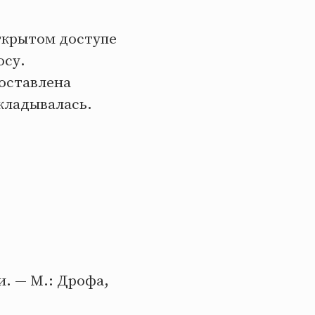
ткрытом доступе
осу.
оставлена
кладывалась.
и. — М.: Дрофа,