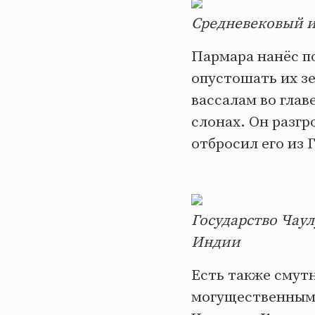
Средневековый и
Пармара нанёс п
опустошать их з
вассалам во глав
слонах. Он разг
отбросил его из 
Государство Чаул
Индии
Есть также смут
могущественным 