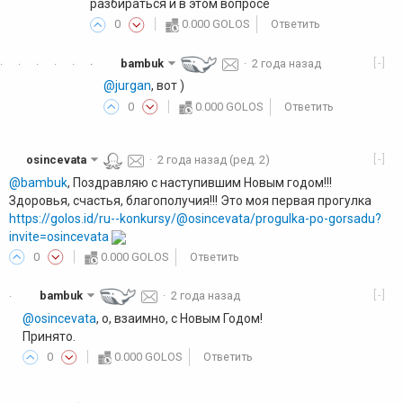
разбираться и в этом вопросе
0
0.000 GOLOS
Ответить
[-]
bambuk
·
2 года назад
·
·
·
·
·
·
·
@jurgan
, вот )
0
0.000 GOLOS
Ответить
[-]
osincevata
·
2 года назад
(ред. 2)
@bambuk
, Поздравляю с наступившим Новым годом!!!
Здоровья, счастья, благополучия!!! Это моя первая прогулка
https://golos.id/ru--konkursy/@osincevata/progulka-po-gorsadu?
invite=osincevata
0
0.000 GOLOS
Ответить
[-]
bambuk
·
2 года назад
·
@osincevata
, о, взаимно, с Новым Годом!
Принято.
0
0.000 GOLOS
Ответить