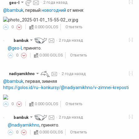
[-]
geo-l
·
2 года назад
@bambuk
, первый
новогодний
от меня:
0
0.000 GOLOS
Ответить
[-]
bambuk
·
2 года назад
·
@geo-l
, принято.
0
0.000 GOLOS
Ответить
[-]
nadiyamikhno
·
2 года назад
@bambuk
, первая, зимняя
https://golos.id/ru--konkursy/@nadiyamikhno/v-zimnei-kreposti
0
0.000 GOLOS
Ответить
[-]
bambuk
·
2 года назад
·
@nadiyamikhno
, принято.
0
0.000 GOLOS
Ответить