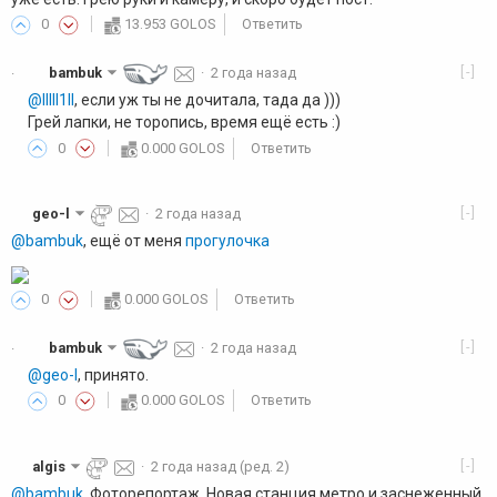
0
13.953 GOLOS
Ответить
[-]
bambuk
·
2 года назад
·
@lllll1ll
, если уж ты не дочитала, тада да )))
Грей лапки, не торопись, время ещё есть :)
0
0.000 GOLOS
Ответить
[-]
geo-l
·
2 года назад
@bambuk
, ещё от меня
прогулочка
0
0.000 GOLOS
Ответить
[-]
bambuk
·
2 года назад
·
@geo-l
, принято.
0
0.000 GOLOS
Ответить
[-]
algis
·
2 года назад
(ред. 2)
@bambuk
, Фоторепортаж. Новая станция метро и заснеженный