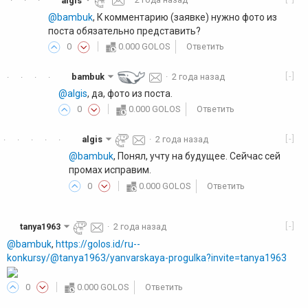
algis
·
2 года назад
·
·
·
@bambuk
, К комментарию (заявке) нужно фото из
поста обязательно представить?
0
0.000 GOLOS
Ответить
[-]
bambuk
·
2 года назад
·
·
·
·
@algis
, да, фото из поста.
0
0.000 GOLOS
Ответить
[-]
algis
·
2 года назад
·
·
·
·
·
@bambuk
, Понял, учту на будущее. Сейчас сей
промах исправим.
0
0.000 GOLOS
Ответить
[-]
tanya1963
·
2 года назад
@bambuk
,
https://golos.id/ru--
konkursy/@tanya1963/yanvarskaya-progulka?invite=tanya1963
0
0.000 GOLOS
Ответить