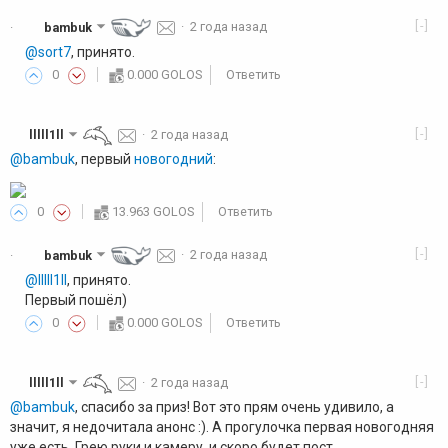
[-]
bambuk
·
2 года назад
·
@sort7
, принято.
0
0.000 GOLOS
Ответить
[-]
lllll1ll
·
2 года назад
@bambuk
, первый
новогодний
:
0
13.963 GOLOS
Ответить
[-]
bambuk
·
2 года назад
·
@lllll1ll
, принято.
Первый пошёл)
0
0.000 GOLOS
Ответить
[-]
lllll1ll
·
2 года назад
@bambuk
, спасибо за приз! Вот это прям очень удивило, а
значит, я недочитала анонс :). А прогулочка первая новогодняя
уже есть. Грею руки и камеру, и скоро будет пост.