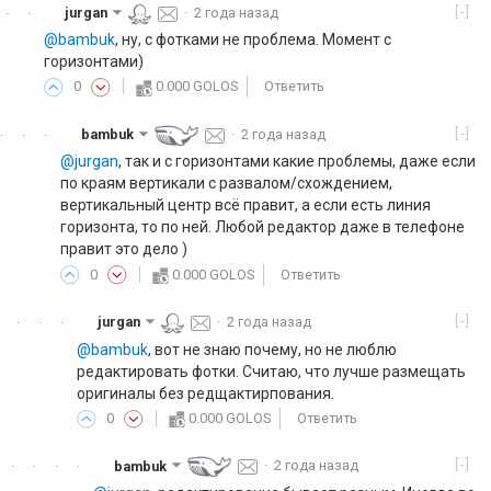
[-]
jurgan
·
2 года назад
·
·
@bambuk
, ну, с фотками не проблема. Момент с
горизонтами)
0
0.000 GOLOS
Ответить
[-]
bambuk
·
2 года назад
·
·
·
@jurgan
, так и с горизонтами какие проблемы, даже если
по краям вертикали с развалом/схождением,
вертикальный центр всё правит, а если есть линия
горизонта, то по ней. Любой редактор даже в телефоне
правит это дело )
0
0.000 GOLOS
Ответить
[-]
jurgan
·
2 года назад
·
·
·
@bambuk
, вот не знаю почему, но не люблю
редактировать фотки. Считаю, что лучше размещать
оригиналы без редщактирпования.
0
0.000 GOLOS
Ответить
[-]
bambuk
·
2 года назад
·
·
·
·