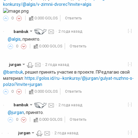
konkursy/@algis/v-zimnii-dvorec?invite=algis
0
0.000 GOLOS
Ответить
[-]
bambuk
·
2 года назад
·
@algis
, принято.
0
0.000 GOLOS
Ответить
[-]
jurgan
·
2 года назад
@bambuk
, решил принять участие в проекте. ПРедлагаю свой
материал:
https://golos.id/ru--konkursy/@jurgan/gulyat-nuzhno-s-
polzoi?invite=jurgan
0
0.000 GOLOS
Ответить
[-]
bambuk
·
2 года назад
·
@jurgan
, принято.
0
0.000 GOLOS
Ответить
[-]
jurgan
·
2 года назад
·
·