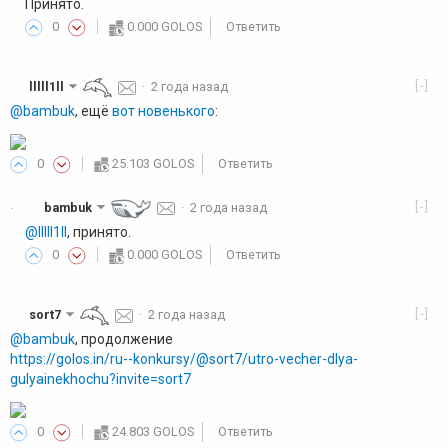
Принято.
0
0.000 GOLOS
Ответить
[-]
lllll1ll
·
2 года назад
@bambuk
, ещё
вот новенького
:
0
25.103 GOLOS
Ответить
[-]
bambuk
·
2 года назад
·
@lllll1ll
, принято.
0
0.000 GOLOS
Ответить
[-]
sort7
·
2 года назад
@bambuk
, продолжение
https://golos.in/ru--konkursy/@sort7/utro-vecher-dlya-
gulyainekhochu?invite=sort7
0
24.803 GOLOS
Ответить