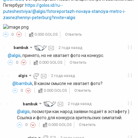
Петербург
https://golos.id/ru--
puteshestviya/@algis/fotoreportazh-novaya-stanciya-metro-i-
zasnezhennyi-peterburg?invite=algis
0
0.000 GOLOS
Ответить
[-]
bambuk
·
2 года назад
·
@algis
, принято, но не хватает фото на конкурс.
0
0.000 GOLOS
Ответить
[-]
algis
·
2 года назад
·
·
@bambuk
, В каком смысле не хватает фото?
0
0.000 GOLOS
Ответить
[-]
bambuk
·
2 года назад
·
·
·
@algis
, посмотри как народ заявки подаёт в эстафету )
Ссылка и фото для конкурса зрительских симпатий.
0
0.000 GOLOS
Ответить
[-]