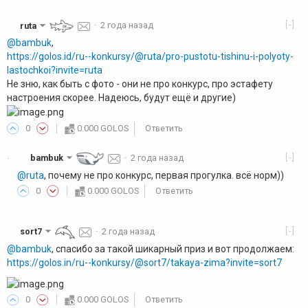
[-]
ruta
·
2 года назад
@bambuk
,
https://golos.id/ru--konkursy/@ruta/pro-pustotu-tishinu-i-polyoty-
lastochkoi?invite=ruta
Не зню, как быть с фото - они не про конкурс, про эстафету
настроения скорее. Надеюсь, будут ещё и другие)
0
0.000 GOLOS
Ответить
[-]
bambuk
·
2 года назад
·
@ruta
, почему не про конкурс, первая прогулка. всё норм))
0
0.000 GOLOS
Ответить
[-]
sort7
·
2 года назад
@bambuk
, спасибо за такой шикарный приз и вот продолжаем:
https://golos.in/ru--konkursy/@sort7/takaya-zima?invite=sort7
0
0.000 GOLOS
Ответить