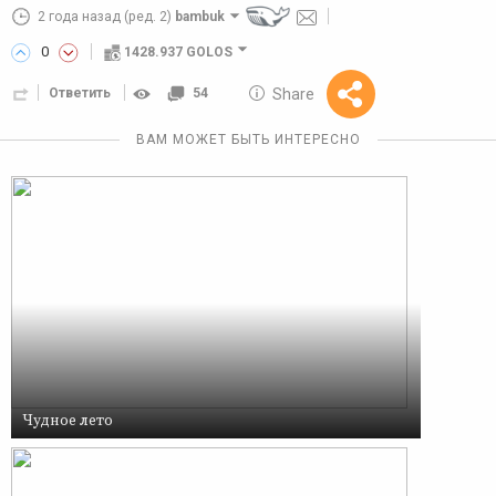
2 года назад
(ред. 2)
bambuk
0
1428.937 GOLOS
Share
Ответить
54
10 GOLOS
Reward
ВАМ МОЖЕТ БЫТЬ ИНТЕРЕСНО
Чудное лето