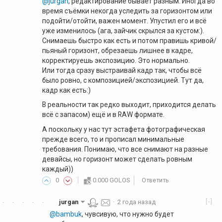
@jurgan
, редактирование бывает разным. Иногда во
время съёмки некогда уследить за горизонтом или
подойти/отойти, важен момент. Упустил его и всё
уже изменилось (ага, зайчик скрылся за кустом:).
Снимаешь быстро как есть и потом правишь кривой/
пьяный горизонт, обрезаешь лишнее в кадре,
корректируешь экспозицию. Это нормально.
Или тогда сразу выстраивай кадр так, чтобы всё
было ровно, с композицией/экспозицией. Тут да,
кадр как есть:)
В реальности так редко выходит, приходится делать
всё с запасом) ещё и в RAW формате.
А поскольку у нас тут эстафета фотографическая
прежде всего, то и прописал минимальные
требования. Понимаю, что все снимают на разные
девайсы, но горизонт может сделать ровным
каждый))
0
0.000 GOLOS
Ответить
[-]
jurgan
·
2 года назад
·
·
·
·
·
@bambuk
, чувсивую, что нужно будет