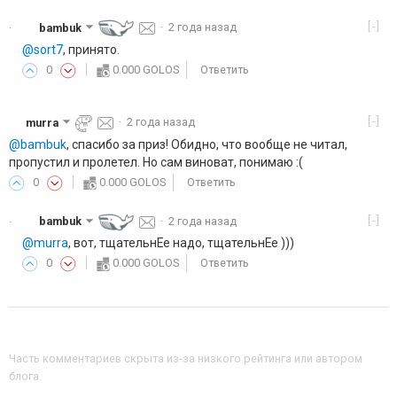
[-]
bambuk
·
2 года назад
·
@sort7
, принято.
0
0.000 GOLOS
Ответить
[-]
murra
·
2 года назад
@bambuk
, спасибо за приз! Обидно, что вообще не читал,
пропустил и пролетел. Но сам виноват, понимаю :(
0
0.000 GOLOS
Ответить
[-]
bambuk
·
2 года назад
·
@murra
, вот, тщательнЕе надо, тщательнЕе )))
0
0.000 GOLOS
Ответить
Часть комментариев скрыта из-за низкого рейтинга или автором
блога
.