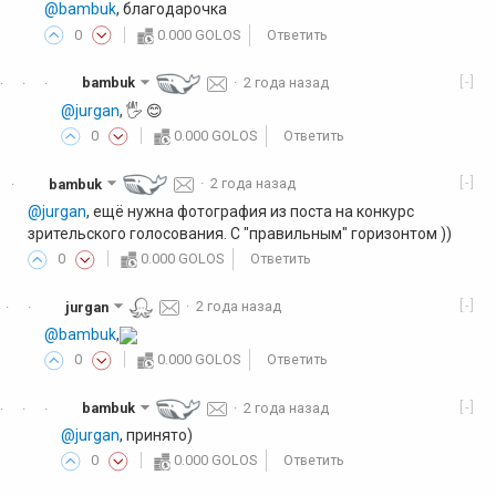
@bambuk
, благодарочка
0
0.000 GOLOS
Ответить
[-]
bambuk
·
2 года назад
·
·
·
@jurgan
, 🖐 😊
0
0.000 GOLOS
Ответить
[-]
bambuk
·
2 года назад
·
@jurgan
, ещё нужна фотография из поста на конкурс
зрительского голосования. С "правильным" горизонтом ))
0
0.000 GOLOS
Ответить
[-]
jurgan
·
2 года назад
·
·
@bambuk
,
0
0.000 GOLOS
Ответить
[-]
bambuk
·
2 года назад
·
·
·
@jurgan
, принято)
0
0.000 GOLOS
Ответить