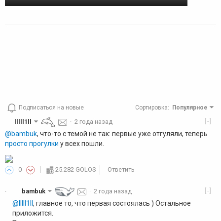
Подписаться на новые
Сортировка
:
Популярное
[-]
lllll1ll
·
2 года назад
@bambuk
, что-то с темой не так: первые уже отгуляли, теперь
просто прогулки
у всех пошли.
0
25.282 GOLOS
Ответить
[-]
bambuk
·
2 года назад
·
@lllll1ll
, главное то, что первая состоялась ) Остальное
приложится.