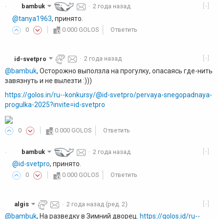
[-]
bambuk
·
2 года назад
·
@tanya1963
, принято.
0
0.000 GOLOS
Ответить
[-]
id-svetpro
·
2 года назад
@bambuk
, Осторожно выползла на прогулку, опасаясь где-нить
завязнуть и не вылезти :)))
https://golos.in/ru--konkursy/@id-svetpro/pervaya-snegopadnaya-
progulka-2025?invite=id-svetpro
0
0.000 GOLOS
Ответить
[-]
bambuk
·
2 года назад
·
@id-svetpro
, принято.
0
0.000 GOLOS
Ответить
[-]
algis
·
2 года назад
(ред. 2)
@bambuk
, На разведку в Зимний дворец.
https://golos.id/ru--