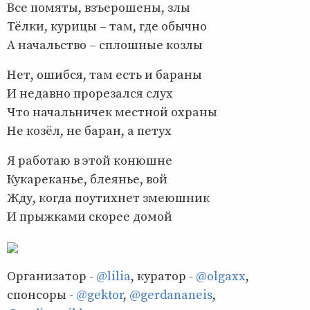
Все помяты, взъерошены, злы
Тёлки, курицы – там, где обычно
А начальство – сплошные козлы
Нет, ошибся, там есть и бараны
И недавно прорезался слух
Что начальничек местной охраны
Не козёл, не баран, а петух
Я работаю в этой конюшне
Кукареканье, блеянье, вой
Жду, когда поутихнет змеюшник
И прыжками скорее домой
Организатор -
@lilia
, куратор -
@olgaxx
,
спонсоры -
@gektor
,
@gerdananeis
,