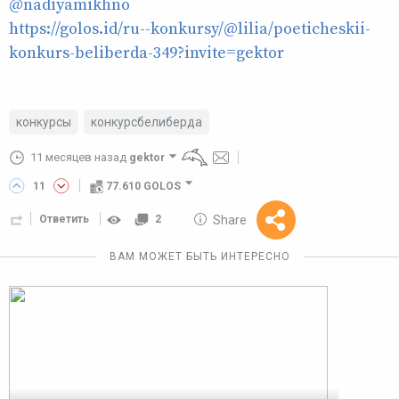
@nadiyamikhno
https://golos.id/ru--konkursy/@lilia/poeticheskii-
konkurs-beliberda-349?invite=gektor
конкурсы
конкурсбелиберда
11 месяцев назад
gektor
11
77.610 GOLOS
10 GOLOS
Share
Ответить
2
Reward
ВАМ МОЖЕТ БЫТЬ ИНТЕРЕСНО