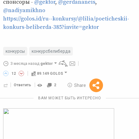
спонсоры -
@gektor
,
@gerdananeis
,
@nadiyamikhno
https://golos.id/ru--konkursy/@lilia/poeticheskii-
konkurs-beliberda-385?invite=gektor
конкурсы
конкурсбелиберда
3 месяца назад
gektor
12
89.149 GOLOS
10 GOLOS
Share
Ответить
2
Reward
ВАМ МОЖЕТ БЫТЬ ИНТЕРЕСНО