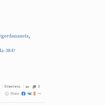
gerdananeis
,
da-384?
Ответить
3
10 GOLOS
Share
Reward