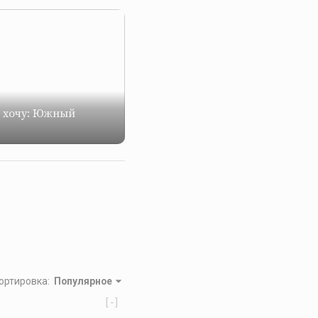
е хочу: Южный
ортировка
:
Популярное
[-]