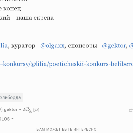
е конец
ий – наша скрепа
lia
, куратор -
@olgaxx
, спонсоры -
@gektor
,
@
u--konkursy/@lilia/poeticheskii-konkurs-beliber
елиберда
2)
gektor
GOLOS
ВАМ МОЖЕТ БЫТЬ ИНТЕРЕСНО