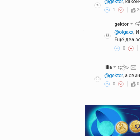
@gektor
, какой
89
1
2
gektor
·
@olgaxx
, 
88
Ещё два эс
0
lilia
@gektor
, а сви
90
0
0