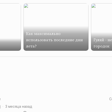
Как максимально
использовать последние дни
Гуляй - н
лета?
городок
е
С
·
3 месяца назад