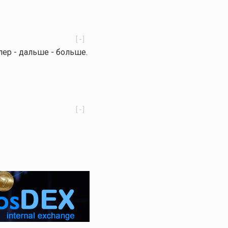
[-]
лер - дальше - больше.
[-]