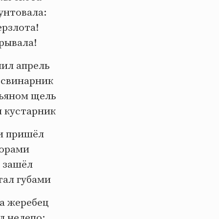
унтовала:
ерзлота!
рывала!
пил апрель
 свинарник
рьяном щель
м кустарник
ки пришёл
горами
м зашёл
тал губами
ла жеребец
л нелепо: