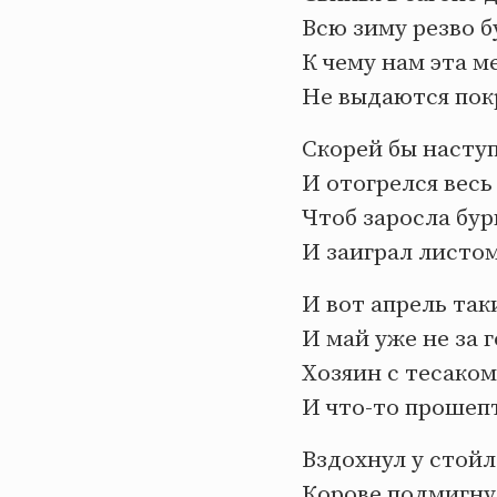
Всю зиму резво б
К чему нам эта м
Не выдаются пок
Скорей бы насту
И отогрелся весь
Чтоб заросла бу
И заиграл листо
И вот апрель та
И май уже не за 
Хозяин с тесако
И что-то прошеп
Вздохнул у стой
Корове подмигну