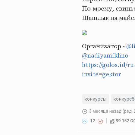
По-моему, свинь
Шашлык на майск
Организатор -
@li
@nadiyamikhno
https://golos.id/r
invite=gektor
конкурсы
конкурсб
3 месяца назад
(ред. 
12
99.152 