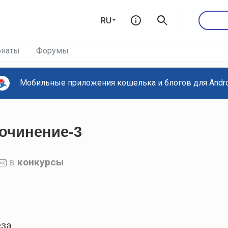
RU
наты
Форумы
Мобильные приложения кошелька и блогов для Androi
очинение-3
в
конкурсы
еза