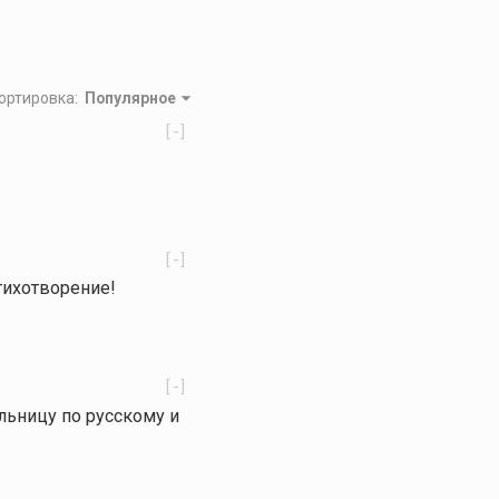
ортировка
:
Популярное
[-]
[-]
стихотворение!
[-]
ельницу по русскому и