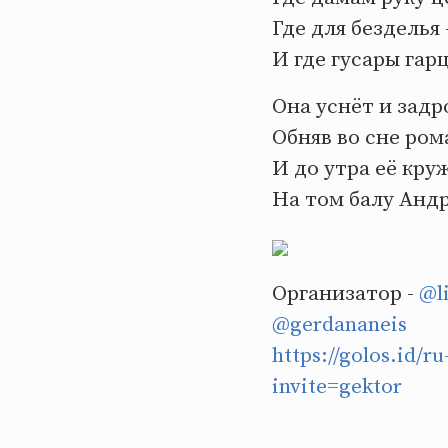
Где для безделья 
И где гусары га
Она уснёт и зад
Обняв во сне ро
И до утра её кру
На том балу Анд
Организатор -
@li
@gerdananeis
https://golos.id/r
invite=gektor