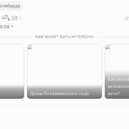
елиберда
GOLOS
ВАМ МОЖЕТ БЫТЬ ИНТЕРЕСНО
Как макс
использо
Дамы ботанического сада
лета?