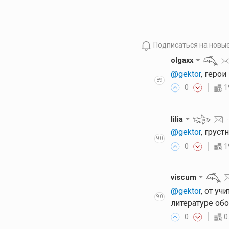
Подписаться на новы
olgaxx
@gektor
, герои
89
0
1
lilia
@gektor
, грус
90
0
1
viscum
@gektor
, от уч
90
литературе обо
0
0