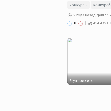
конкурсы
конкурсб
2 года назад
gektor
0
454.472 
Чудное лето