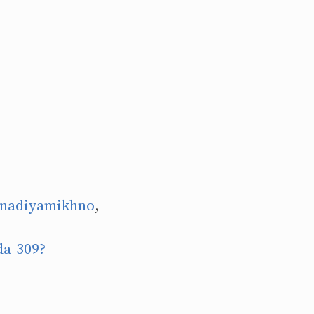
nadiyamikhno
,
da-309?