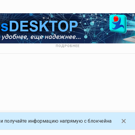
ПОДРОБНЕЕ
×
и получайте информацию напрямую с блокчейна
анная платформа, работающая на блокчейне Golos