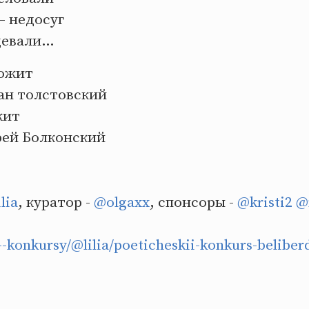
– недосуг
рцевали…
рожит
ман толстовский
жит
рей Болконский
lia
, куратор -
@olgaxx
, спонсоры -
@kristi2
@
u--konkursy/@lilia/poeticheskii-konkurs-beliber