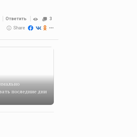
Ответить
3
10 GOLOS
Share
Reward
имально
вать последние дни