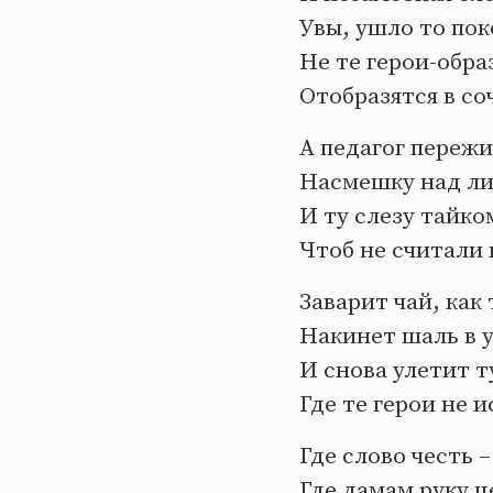
Увы, ушло то по
Не те герои-обра
Отобразятся в со
А педагог переж
Насмешку над л
И ту слезу тайко
Чтоб не считали 
Заварит чай, как 
Накинет шаль в 
И снова улетит т
Где те герои не 
Где слово честь –
Где дамам руку 