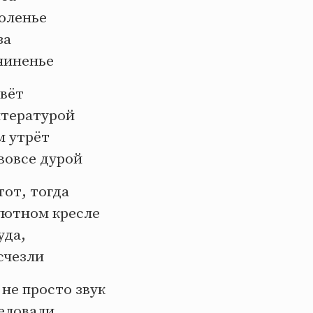
коленье
за
чиненье
ивёт
итературой
м утрёт
вовсе дурой
тот, тогда
уютном кресле
уда,
исчезли
 не просто звук
целовали