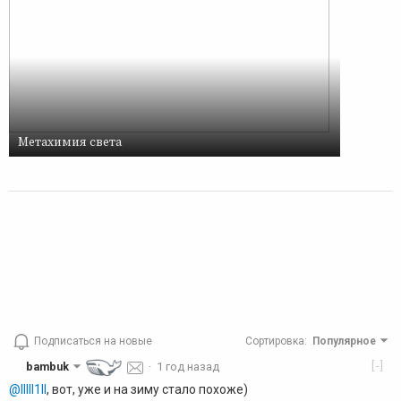
Метахимия света
Подписаться на новые
Сортировка
:
Популярное
[-]
bambuk
·
1 год назад
@lllll1ll
, вот, уже и на зиму стало похоже)