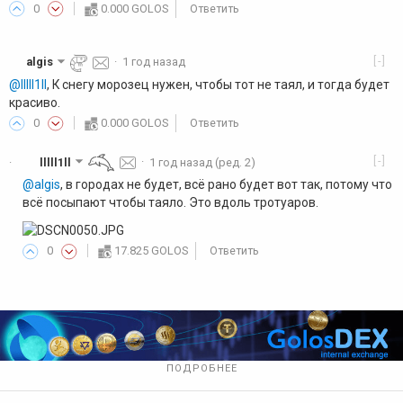
0
0.000 GOLOS
Ответить
[-]
algis
·
1 год назад
@lllll1ll
, К снегу морозец нужен, чтобы тот не таял, и тогда будет
красиво.
0
0.000 GOLOS
Ответить
[-]
lllll1ll
·
1 год назад
(ред. 2)
·
@algis
, в городах не будет, всё рано будет вот так, потому что
всё посыпают чтобы таяло. Это вдоль тротуаров.
0
17.825 GOLOS
Ответить
ПОДРОБНЕЕ