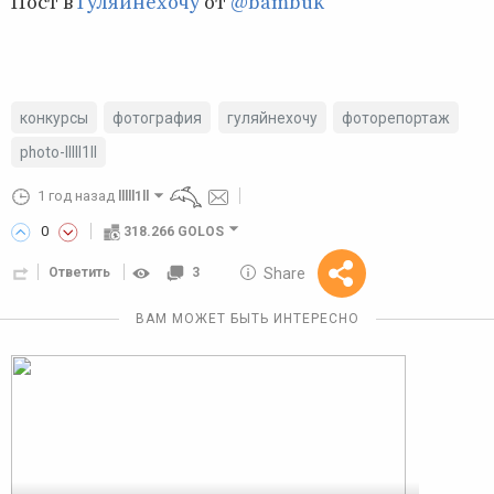
Пост в
Гуляйнехочу
от
@bambuk
конкурсы
фотография
гуляйнехочу
фоторепортаж
photo-lllll1ll
1 год назад
lllll1ll
0
318.266 GOLOS
10 GOLOS
Share
Ответить
3
Reward
ВАМ МОЖЕТ БЫТЬ ИНТЕРЕСНО