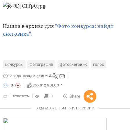
Нашла в архиве для
"Фото конкурса: найди
снеговика".
конкурсы
фотография
фотоснеговик
голос
2 года назад
olgaxx
0
365.012 GOLOS
10 GOLOS
Share
Ответить
0
Reward
ВАМ МОЖЕТ БЫТЬ ИНТЕРЕСНО