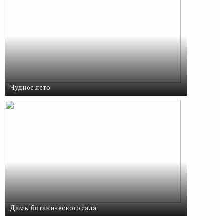
Чудное лето
Дамы ботанического сада