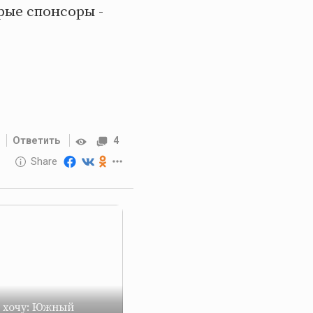
рые спонсоры -
Ответить
4
10 GOLOS
Share
Reward
е хочу: Южный