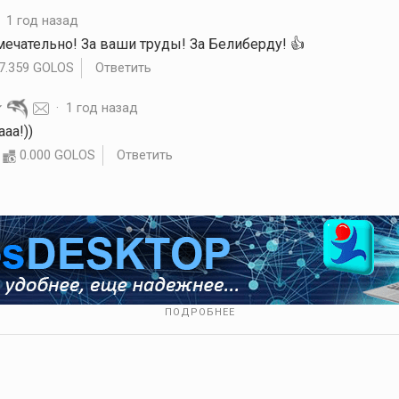
·
1 год назад
амечательно! За ваши труды! За Белиберду! 👍️
7.359 GOLOS
Ответить
·
1 год назад
ааа!))
0.000 GOLOS
Ответить
ПОДРОБНЕЕ