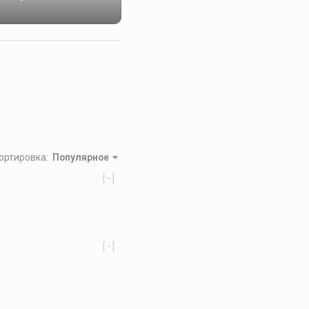
ортировка
:
Популярное
[-]
[-]