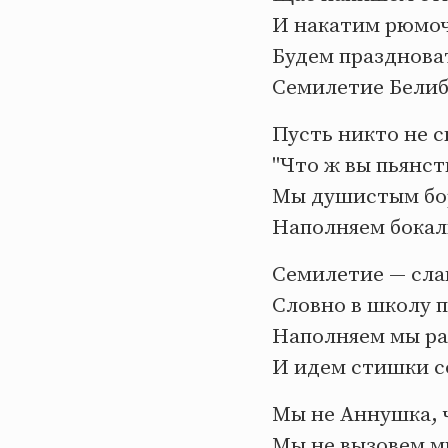
И накатим рюмоч
Будем празднова
Семилетие Бели
Пусть никто не с
"Что ж вы пьянст
Мы душистым бо
Наполняем бокал
Семилетие — слав
Словно в школу п
Наполняем мы р
И идем стишки с
Мы не Аннушка, ч
Мы не вызовем м