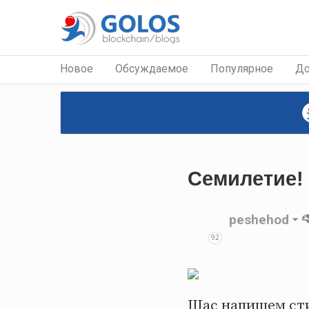
Новое
Обсуждаемое
Популярное
До
Семилетие!
peshehod
92
Щас напишем ст