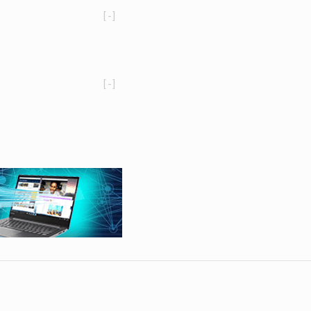
[-]
[-]