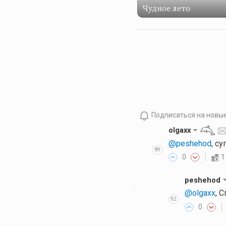
Чудное лето
Подписаться на новы
olgaxx
@peshehod
, с
89
0
1
peshehod
·
@olgaxx
, 
92
0