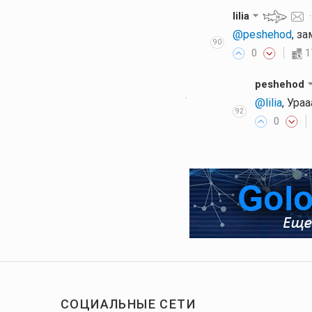
lilia
@peshehod
, з
90
0
1
peshehod
·
@lilia
, Ураа
92
0
СОЦИАЛЬНЫЕ СЕТИ