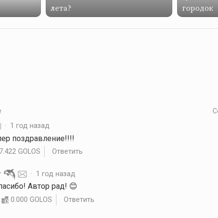
лета?
городок
е
С
·
1 год назад
упер поздравление!!!!
7.422 GOLOS
Ответить
·
1 год назад
Спасибо! Автор рад! 😊
0.000 GOLOS
Ответить