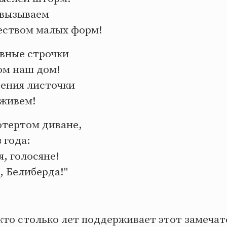
 вызываем
еством малых форм!
авные строчки
ом наш дом!
ения листочки
 живем!
отертом диване,
 года:
, голосяне!
, Белиберда!"
кто столько лет поддерживает этот замеча