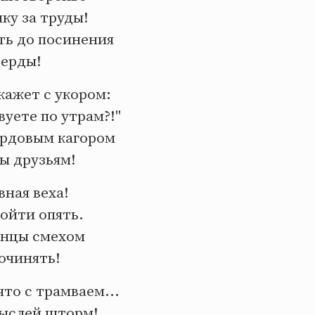
ку за труды!
ть до посинения
берды!
кажет с укором:
вуете по утрам?!"
рдовым кагором
ы друзьям!
ная веха!
ойти опять.
анцы смехом
очинять!
то с трамваем...
ыслей шторм!