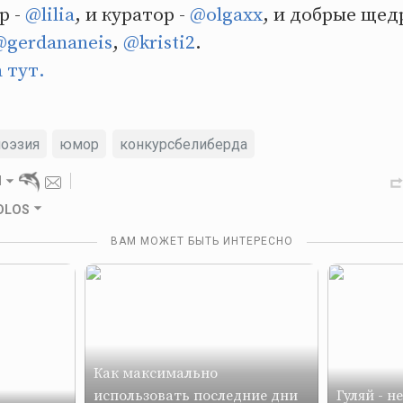
р -
@lilia
, и куратор -
@olgaxx
, и добрые щед
@gerdananeis
,
@kristi2
.
 тут.
поэзия
юмор
конкурсбелиберда
d
GOLOS
ВАМ МОЖЕТ БЫТЬ ИНТЕРЕСНО
Как максимально
использовать последние дни
Гуляй - н