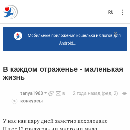
RU
×
Мобильные приложения кошелька и блогов для
Android...
В каждом отраженье - маленькая
жизнь
tanya1963
в
2 года назад
(ред. 2)
конкурсы
82
У нас как пару дней заметно похолодало
Плюс 12 градусов - ни много ни мало