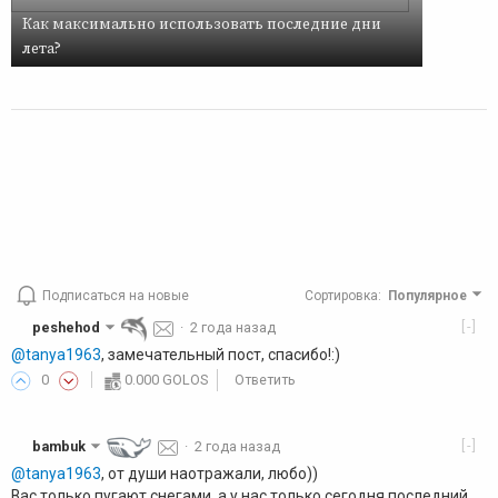
Как максимально использовать последние дни
лета?
Подписаться на новые
Сортировка
:
Популярное
[-]
peshehod
·
2 года назад
@tanya1963
, замечательный пост, спасибо!:)
0
0.000 GOLOS
Ответить
[-]
bambuk
·
2 года назад
@tanya1963
, от души наотражали, любо))
Вас только пугают снегами, а у нас только сегодня последний