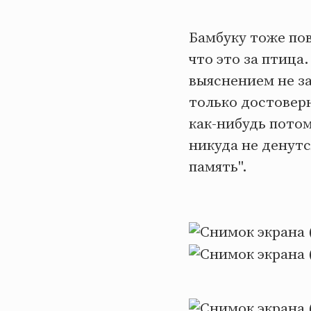
Бамбуку тоже пов
что это за птица
выяснением не з
только достоверн
как-нибудь потом
никуда не денутс
память".