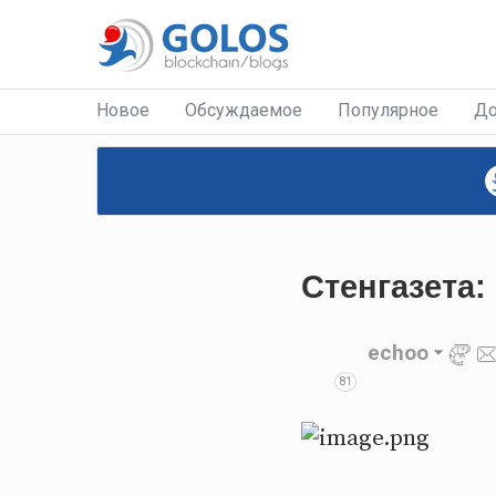
Новое
Обсуждаемое
Популярное
До
Стенгазета:
echoo
81