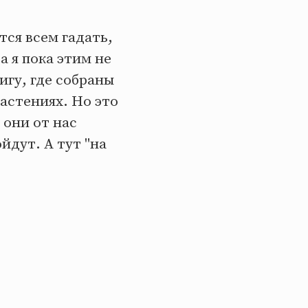
тся всем гадать,
а я пока этим не
гу, где собраны
астениях. Но это
 они от нас
йдут. А тут "на