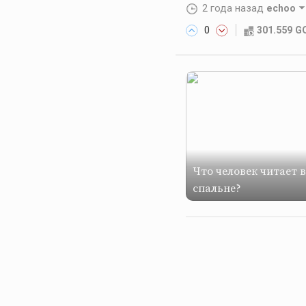
2 года назад
echoo
0
301.559 
Что человек читает в
спальне?