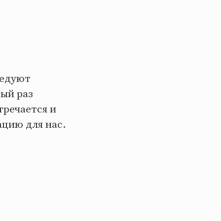
ледуют
дый раз
тречается и
ацию для нас.