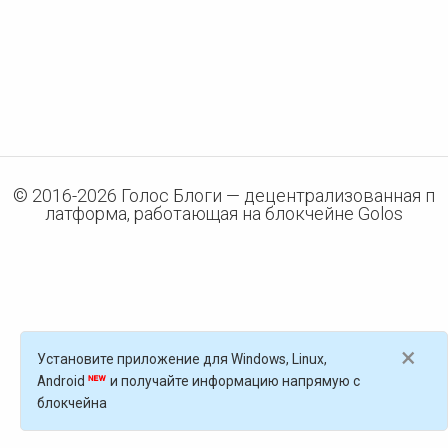
© 2016-
2026
Голос Блоги — децентрализованная п
латформа, работающая на блокчейне Golos
×
Установите приложение для Windows, Linux,
Android
и получайте информацию напрямую с
блокчейна