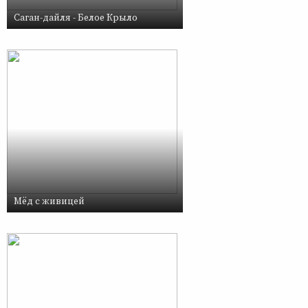
Саган-дайля - Белое Крыло
Мёд с живицей