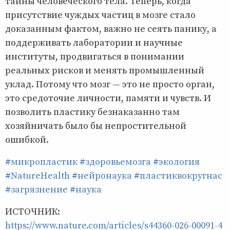
тайны человеческого тела. Теперь, когда
присутствие чуждых частиц в мозге стало
доказанным фактом, важно не сеять панику, а
поддерживать лаборатории и научные
институты, продвигаться в понимании
реальных рисков и менять промышленный
уклад. Потому что мозг — это не просто орган,
это средоточие личности, памяти и чувств. И
позволить пластику безнаказанно там
хозяйничать было бы непростительной
ошибкой.
#микропластик
#здоровьемозга
#экология
#NatureHealth
#нейронаука
#пластиквокругнас
#загрязнение
#наука
ИСТОЧНИК:
https://www.nature.com/articles/s44360-026-00091-4