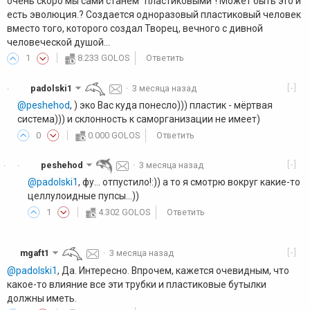
очень скоро мы сами станем "пластиковыми"! Может быть это и
есть эволюция.? Создается одноразовый пластиковый человек
вместо того, которого создал Творец, вечного с дивной
человеческой душой...
1
8.233 GOLOS
Ответить
[-]
padolski1
·
3 месяца назад
·
@peshehod
, ) эко Вас куда понесло))) пластик - мёртвая
система))) и склонность к саморганизации не имеет)
0
0.000 GOLOS
Ответить
[-]
peshehod
·
3 месяца назад
·
·
@padolski1
, фу... отпустило!:)) а то я смотрю вокруг какие-то
целлулоидные пупсы...))
1
4.302 GOLOS
Ответить
[-]
mgaft1
·
3 месяца назад
@padolski1
, Да. Интересно. Впрочем, кажется очевидным, что
какое-то влияние все эти трубки и пластиковые бутылки
должны иметь.