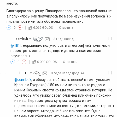
место.
Благодарю за оценку. Планировалось-то планочкой повыше,
а получилось, как получилось по мере изучения вопроса :). Я
писала пост и читала обо всём параллельно.
0
6.066 GOLOS
Ответить
[-]
bambuk
·
3 года назад
·
·
@lllll1ll
, нормально получилось, и с географией понятно, и
посмотреть есть на что, ещё и детективная история
случилась)
0
0.000 GOLOS
Ответить
[-]
lllll1ll
·
3 года назад
(ред. 4)
·
·
·
@bambuk
, я обязуюсь побывать весной в том тульском
Красном Буераке(~150 км нам не крюк), что рядом с
ихним Козьим и свести концы этой странной истории. Не
удивлюсь, что увижу овраг-близнец или очень похожий
на наш. Пересмотрела кучу материала и там
перемешаны камни мне известные, с камнями, которых в
нашем овраге никогда не было или уже нет. Одно
временами убеждает, что речь то о нашем, то о том, - это