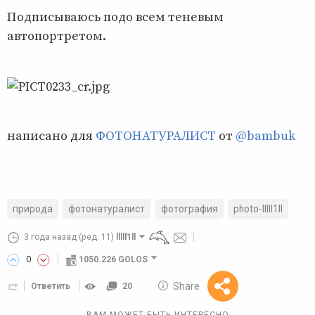
Подписываюсь подо всем теневым
автопортретом.
написано для
ФОТОНАТУРАЛИСТ
от
@bambuk
природа
фотонатуралист
фотография
photo-lllll1ll
3 года назад
(ред. 11)
lllll1ll
0
1050.226 GOLOS
10 GOLOS
Share
Ответить
20
Reward