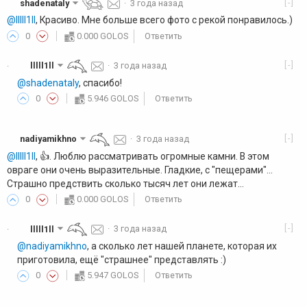
[-]
shadenataly
·
3 года назад
@lllll1ll
, Красиво. Мне больше всего фото с рекой понравилось.)
0
0.000 GOLOS
Ответить
[-]
lllll1ll
·
3 года назад
·
@shadenataly
, спасибо!
0
5.946 GOLOS
Ответить
[-]
nadiyamikhno
·
3 года назад
@lllll1ll
, 👍️. Люблю рассматривать огромные камни. В этом
овраге они очень выразительные. Гладкие, с "пещерами"...
Страшно предствить сколько тысяч лет они лежат...
0
0.000 GOLOS
Ответить
[-]
lllll1ll
·
3 года назад
·
@nadiyamikhno
, а сколько лет нашей планете, которая их
приготовила, ещё "страшнее" представлять :)
0
5.947 GOLOS
Ответить