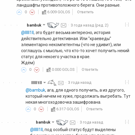
ландшафты противоположного берега. Они разные.
0
6.009 GOLOS
Ответить
[-]
bambuk
·
3 года назад
(ред. 2)
·
·
·
@lllll1ll
, это будет весьма интересно, история
действительно детективная. Или "краеведы"
элементарно некомпетентны (что не удивит), или
соглашусь с мыслью, что кто-то хочет получить некий
статус для некоего участка в крае.
Ждём)
0
0.000 GOLOS
Ответить
[-]
lllll1ll
·
3 года назад
·
·
·
·
@bambuk
, ага, для одного получить, а из другого,
который ничем не хуже, продолжать выгребать. Тут
некая многоходовочка зашифрована.
0
6.317 GOLOS
Ответить
[-]
bambuk
·
3 года назад
·
·
·
·
·
@lllll1ll
, под особый статус будут выделены