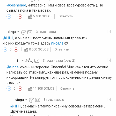
@peshehod
, интересно. Там и своё Троекурово есть ). Не
бывала пока в тех местах.
0
6.400 GOLOS
Ответить
[-]
singa
·
3 года назад
@lllll1ll
, а мне ваш пост очень напомнил трованты.
Я о них когда-то тоже здесь
писала
😊
0
0.000 GOLOS
Ответить
[-]
lllll1ll
·
3 года назад
(ред. 2)
·
@singa
, очень интересно. Спасибо! Мне кажется что можно
написать об этих камушках ещё раз, изменив подачу
информации. Не копируя тот пост, конечно, и не делая к нему
отсылок.
0
11.108 GOLOS
Ответить
[-]
singa
·
3 года назад
·
·
@lllll1ll
, сейчас на такую писанину совсем нет времени ...
Другие задачи.