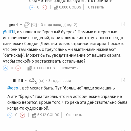
бюджетные средства, будет, что попилить...
0
0.000 GOLOS
Ответить
[-]
geo-l
·
3 года назад
(ред. 2)
@lllll1ll
, а я нашёл по "красный буерак". Помимо интересных
исторических сведений, начитался каких-то путанных псевдо
языческих бредов. Действительно странная история. Похоже,
что они там камень с треугольными вмятинами называют
"батискаф". Может быть, уводят внимание от вашего оврага,
чтобы спокойно растаскивать остальные?
0
0.000 GOLOS
Ответить
[-]
lllll1ll
·
3 года назад
·
@geo-l
, всё может быть. Тут "большие" люди замешаны.
А эти "бреды" там таковы, что и в исторические справки не
сильно верится, кроме того, что река эта действительно была
когда-то судоходной.
0
5.912 GOLOS
Ответить