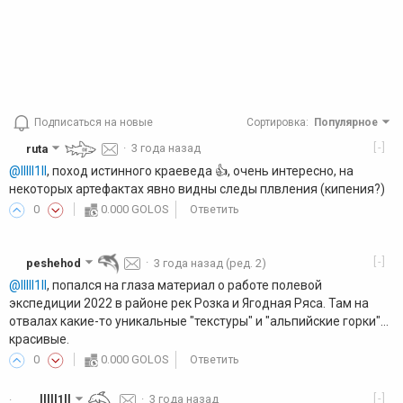
Подписаться на новые
Сортировка
:
Популярное
[-]
ruta
·
3 года назад
@lllll1ll
, поход истинного краеведа 👍️, очень интересно, на
некоторых артефактах явно видны следы плвления (кипения?)
0
0.000 GOLOS
Ответить
[-]
peshehod
·
3 года назад
(ред. 2)
@lllll1ll
, попался на глаза материал о работе полевой
экспедиции 2022 в районе рек Розка и Ягодная Ряса. Там на
отвалах какие-то уникальные "текстуры" и "альпийские горки"...
красивые.
0
0.000 GOLOS
Ответить
[-]
lllll1ll
·
3 года назад
·