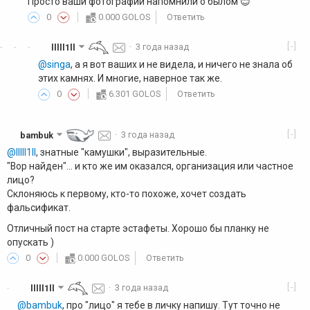
Просто ваши фотографии напомнили о былом 😊
0
0.000 GOLOS
Ответить
[-]
lllll1ll
·
3 года назад
·
·
·
@singa
, а я вот ваших и не видела, и ничего не знала об
этих камнях. И многие, наверное так же.
0
6.301 GOLOS
Ответить
[-]
bambuk
·
3 года назад
@lllll1ll
, знатные "камушки", выразительные.
"Вор найден"... и кто же им оказался, организация или частное
лицо?
Склоняюсь к первому, кто-то похоже, хочет создать
фальсификат.
Отличный пост на старте эстафеты. Хорошо бы планку не
опускать )
0
0.000 GOLOS
Ответить
[-]
lllll1ll
·
3 года назад
·
@bambuk
, про "лицо" я тебе в личку напишу. Тут точно не