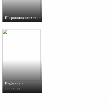
Ширококолокольчик
Рудбекия и
эхинацея