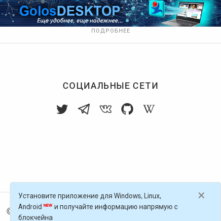
ПОДРОБНЕЕ
СОЦИАЛЬНЫЕ СЕТИ
×
Установите приложение для Windows, Linux,
Android
и получайте информацию напрямую с
© 2016-
2026
Голос Блоги — децентрализованная п
блокчейна
латформа, работающая на блокчейне Golos