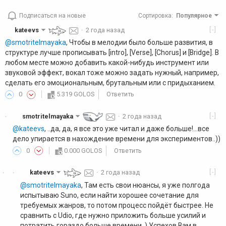
Подписаться на новые
Сортировка
:
Популярное
[-]
kateevs
·
2 года назад
@smotritelmayaka
, Чтобы в мелодии было больше развития, в
структуре лучше прописывать [intro], [Verse], [Chorus] и [Bridge]. В
любом месте можно добавить какой-нибудь инструмент или
звуковой эффект, вокал тоже можно задать нужный, например,
сделать его эмоциональным, брутальным или с придыханием.
0
5.319 GOLOS
Ответить
[-]
smotritelmayaka
·
2 года назад
·
@kateevs
, ..да, да, я все это уже читал и даже больше!...все
дело упирается в нахождение времени для экспериментов..))
0
0.000 GOLOS
Ответить
[-]
kateevs
·
2 года назад
·
·
@smotritelmayaka
, Там есть свои нюансы, я уже полгода
испытываю Suno, если найти хорошее сочетание для
требуемых жанров, то потом процесс пойдёт быстрее. Не
сравнить с Udio, где нужно приложить больше усилий и
потратить гораздо больше времени. ) Успехов Вам в