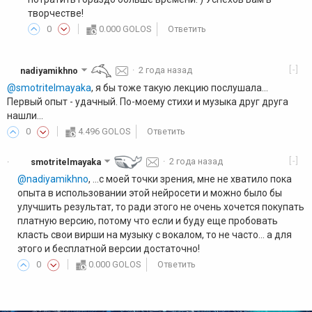
творчестве!
0
0.000 GOLOS
Ответить
[-]
nadiyamikhno
·
2 года назад
@smotritelmayaka
, я бы тоже такую лекцию послушала...
Первый опыт - удачный. По-моему стихи и музыка друг друга
нашли...
0
4.496 GOLOS
Ответить
[-]
smotritelmayaka
·
2 года назад
·
@nadiyamikhno
, ...с моей точки зрения, мне не хватило пока
опыта в использовании этой нейросети и можно было бы
улучшить результат, то ради этого не очень хочется покупать
платную версию, потому что если и буду еще пробовать
класть свои вирши на музыку с вокалом, то не часто... а для
этого и бесплатной версии достаточно!
0
0.000 GOLOS
Ответить