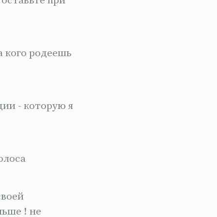
 оставьте при
а кого родеешь
ии - которую я
олоса
своей
ьше ! не