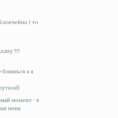
Блокчейна ( то
дку !!!
 боишься а я
шуткой
)
ный момент - я
ия меня