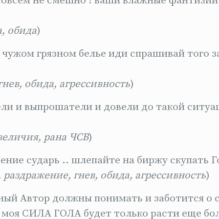
совсем не смешно ! ваши влажные фантизии
а, обида
)
 чужом грязном белье иди спрашивай того з
гнев, обида, агрессивность
)
ли и выпрошатели и довели до такой ситуац
величия, рана ЧСВ
)
ние сударь .. шлепайте на биржу скупать Г
 раздражение, гнев, обида, агрессивность
)
ный Автор должны понимать и заботится о 
 моя СИЛА ГОЛА будет только расти еще бол