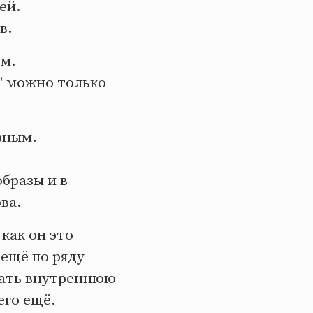
ей.
в.
ом.
" можно только
зным.
образы и в
ва.
 как он это
 ещё по ряду
нать внутреннюю
его ещё.