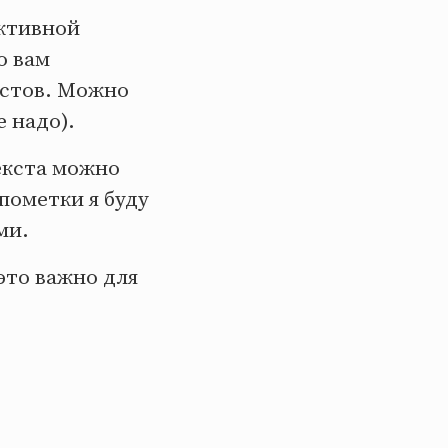
ективной
ю вам
остов. Можно
 надо).
екста можно
пометки я буду
ми.
это важно для