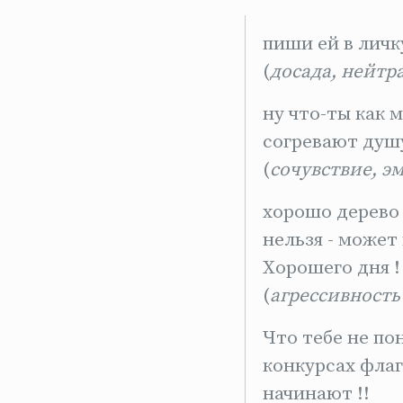
пиши ей в личк
(
досада, нейтр
ну что-ты как 
согревают душу
(
сочувствие, э
хорошо дерево 
нельзя - может 
Хорошего дня !
(
агрессивность
Что тебе не по
конкурсах фла
начинают !!