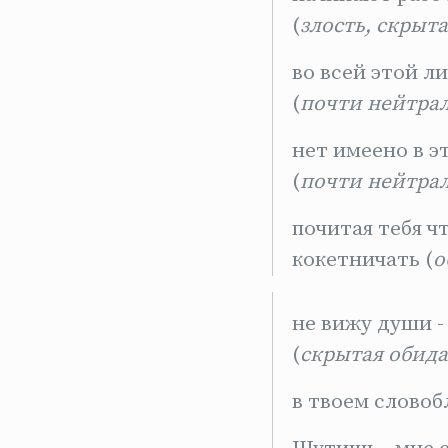
(
злость, скрыта
во всей этой л
(
почти нейтра
нет имеено в э
(
почти нейтра
почитая тебя ч
кокетничать (
о
не вижу души -
(
скрытая обида
в твоем словоб