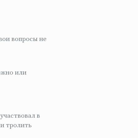
твои вопросы не
ожно или
 участвовал в
ли тролить