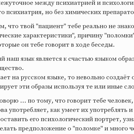
межуточное между психиатрией и психологи
это психиатрия, но без химических препарато
ом, что твой "пациент" тебе реально не знак
ические характеристики", причину "поломки
которые он тебе говорит в ходе беседы.
й наш язык является к счастью языком обра
ущество.
ает на русском языке, то невольно создаёт 
ирует эти образы используя те или иные сло
говорю ... по тому, что говорит тебе человек,
ова употребляет, как умеет их употреблять и
оставить его психологический портрет, уз
елать предположение о "поломке" и много ч