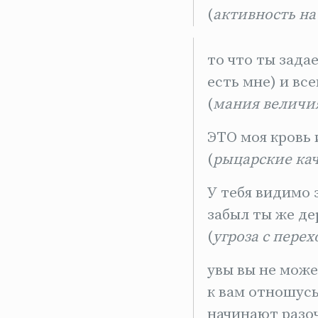
(
активность на
то что ты зада
есть мне) и вс
(
мания величи
ЭТО моя кровь 
(
рыцарские кач
У тебя видимо 
забыл ты же де
(
угроза с пере
увы вы не може
к вам отношус
начинают разо