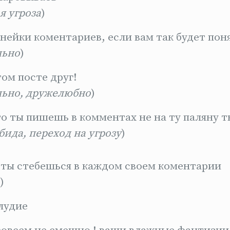
я угроза
)
инейки коментариев, если вам так будет пон
льно
)
том посте друг!
льно, дружелюбно
)
то ты пишешь в комментах не на ту паляну т
бида, переход на угрозу
)
 ты стебешься в каждом своем коментарии
)
лудие