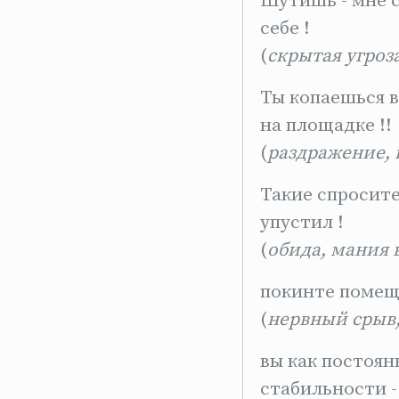
Шутишь - мне 
себе !
(
скрытая угроз
Ты копаешься в
на площадке !!
(
раздражение, 
Такие спросите
упустил !
(
обида, мания 
покинте помеще
(
нервный срыв,
вы как постоян
стабильности -