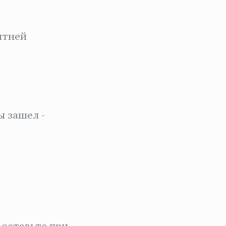
ятней
ы зашел -