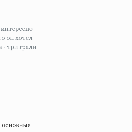
о интересно
то он хотел
 - три грали
а основные