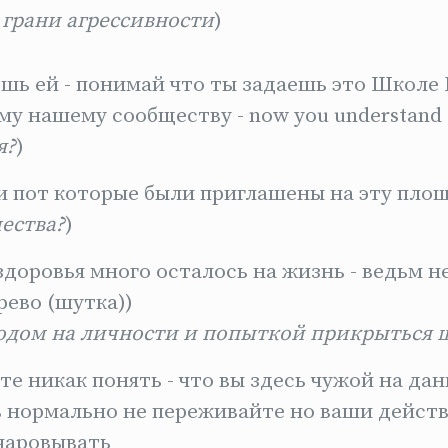
 грани агрессивности
)
ешь ей - понимай что ты задаешь это Школе 
ему нашему сообществу - now you understand
я?
)
и пот которые были приглашены на эту площа
ества?
)
здоровья много осталось на жизнь - ведьм не
рево (шутка))
ходом на личности и попыткой прикрыться 
те никак понять - что вы здесь чужой на дан
ь нормально не переживайте но ваши действ
чаровывать