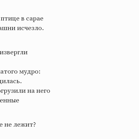
 птице в сарае
башни исчезло.
низвергли
атого мудро:
дилась.
грузили на него
венные
е не лежит?