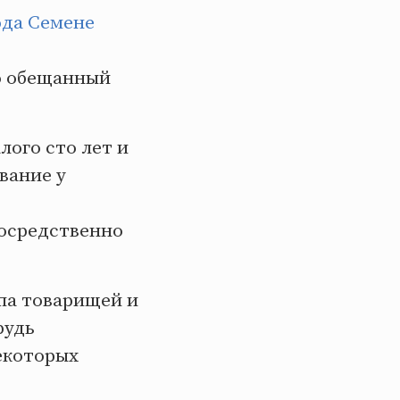
ода Семене
но обещанный
лого сто лет и
вание у
посредственно
ппа товарищей и
рудь
некоторых