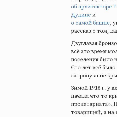
об архитекторе 
Дудине
и
о самой башне
, 
рассказ о том, к
Двуглавая бронзо
всё это время мо
поселения было 
Сто лет всё было
затронувшие кры
Зимой 1918 г. у 
начала что-то кр
пролетариата». П
товарищей, а на 