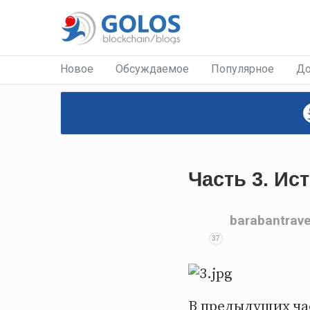
Новое
Обсуждаемое
Популярное
До
Часть 3. Ис
barabantrave
37
В предыдущих ча