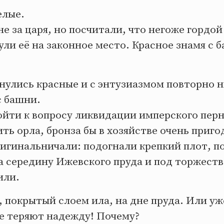
елые.
не за царя, но посчитали, что негоже гордой
ули её на законное место. Красное знамя с 
рнулись красные и с энтузиазмом повторно 
с башни.
йти к вопросу ликвидации имперского перн
ить орла, бронза бы в хозяйстве очень приго
игинальничали: подогнали крепкий плот, по
на середину Ижевского пруда и под торжест
или.
, покрытый слоем ила, на дне пруда. Или уж
е теряют надежду! Почему?