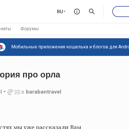
RU
наты
Форумы
Мобильные приложения кошелька и блогов для Androi
тория про орла
l
в
barabantravel
стях мы уже рассказали Вам