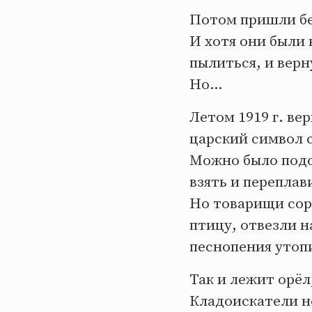
Потом пришли б
И хотя они были 
пылиться, и верн
Но…
Летом 1919 г. ве
царский символ 
Можно было подо
взять и переплав
Но товарищи сор
птицу, отвезли 
песнопения утоп
Так и лежит орёл
Кладоискатели н