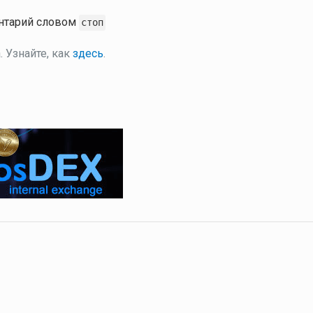
ентарий словом
стоп
 Узнайте, как
здесь
.