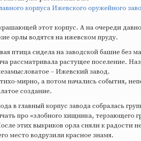
Главного корпуса Ижевского оружейного зав
украшающей этот корпус. А на очереди дав
акие орлы водятся на ижевском пруду.
вая птица сидела на заводской башне без ма
лча рассматривала растущее поселение. Наз
незамысловатое – Ижевский завод.
 тихо-мирно, а потом начались события, не
латое создание.
входа в главный корпус завода собралась гру
ичать про «злобного хищника, терзающего г
осле этих выкриков орла сняли к радости 
его место водрузили красное знамя.