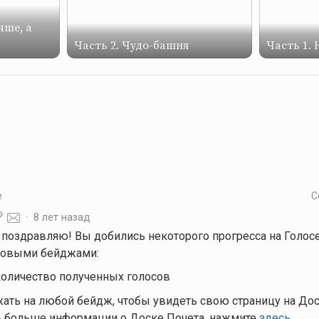
чше, а
Часть 2. Чудо-башня
Часть 1.
е
С
·
8 лет назад
, поздравляю! Вы добились некоторого прогресса на Голо
овыми бейджами:
количество полученных голосов
ать на любой бейдж, чтобы увидеть свою страницу на Дос
 больше информации о Доске Почета, нажмите
здесь