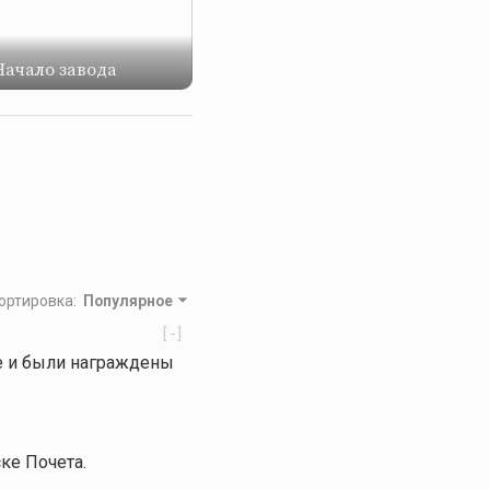
 Начало завода
ортировка
:
Популярное
[-]
се и были награждены
ке Почета.