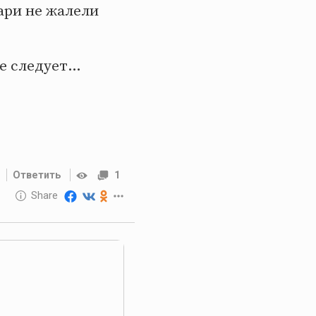
ари не жалели
ие следует…
Ответить
1
10 GOLOS
Share
Reward