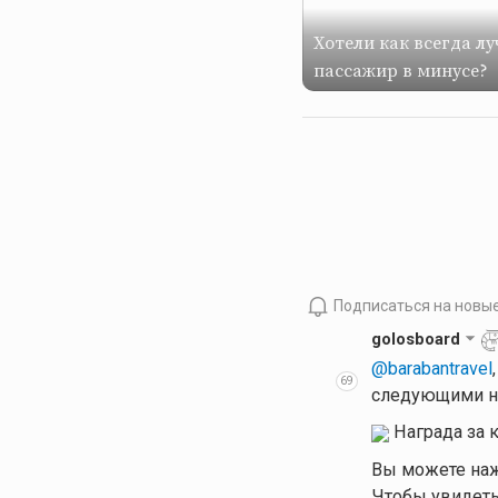
Хотели как всегда лу
пассажир в минусе?
Подписаться на новы
golosboard
@barabantravel
69
следующими н
Награда за 
Вы можете наж
Чтобы увидеть