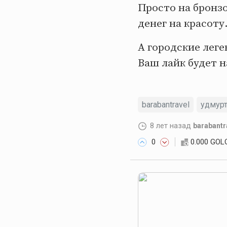
Просто на бронз
денег на красоту
А городские лег
Ваш лайк будет н
barabantravel
удмур
8 лет назад
barabantr
0
0.000 GOL