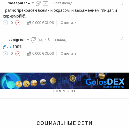
[-]
weesparrow
·
8 лет назад
Трагик прекрасен всем - и окрасом, и выражением "лица", и
харизмой!😊
0
0.000 GOLOS
Ответить
[-]
apnigrich
·
8 лет назад
@vik
100%
0
0.000 GOLOS
Ответить
ПОДРОБНЕЕ
СОЦИАЛЬНЫЕ СЕТИ