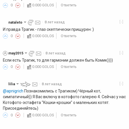
0
0.000 GOLOS
Ответить
[-]
nataleto
·
8 лет назад
И правда Трагик - глаз скептически прищурен :)
0
0.000 GOLOS
Ответить
[-]
may2015
·
8 лет назад
Если есть Трагик, то для гармонии должен быть Комик))))
0
0.000 GOLOS
Ответить
[-]
lilia
·
8 лет назад
@apnigrich
Познакомились с Трагиком) Чёрный кот,
симпатичный)) Я Вас включу в котофото галерею 4. Сейчас у нас
Котофото-эстафета "Кошки-крошки" о маленьких котят.
Присоединяйтесь)
0
0.000 GOLOS
Ответить