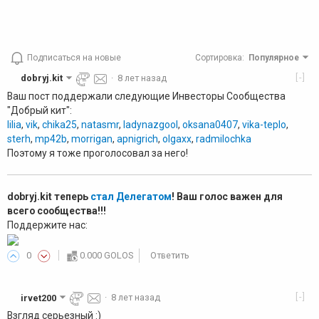
Подписаться на новые
Сортировка
:
Популярное
[-]
dobryj.kit
·
8 лет назад
Ваш пост поддержали следующие Инвесторы Сообщества
"Добрый кит":
lilia
,
vik
,
chika25
,
natasmr
,
ladynazgool
,
oksana0407
,
vika-teplo
,
sterh
,
mp42b
,
morrigan
,
apnigrich
,
olgaxx
,
radmilochka
Поэтому я тоже проголосовал за него!
dobryj.kit теперь
стал Делегатом
! Ваш голос важен для
всего сообщества!!!
Поддержите нас:
0
0.000 GOLOS
Ответить
[-]
irvet200
·
8 лет назад
Взгляд серьезный :)