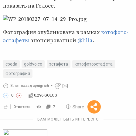
показать на Голосе.
Фотография опубликована в рамках
котофото-
эстафеты
анонсированной
@lilia
.
cpeda
goldvoice
эстафета
котофотоэстафета
фотография
8 лет назад
apnigrich
0
0.296 GOLOS
10 GOLOS
Share
Ответить
7
Reward
ВАМ МОЖЕТ БЫТЬ ИНТЕРЕСНО