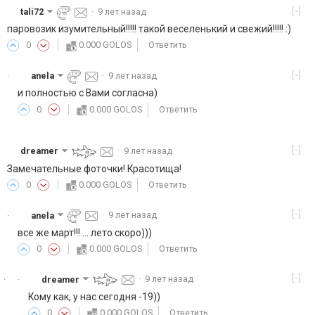
[-]
tali72
·
9 лет назад
паровозик изумительный!!!!! такой веселенький и свежий!!!!! :)
0
0.000 GOLOS
Ответить
[-]
anela
·
9 лет назад
·
и полностью с Вами согласна)
0
0.000 GOLOS
Ответить
[-]
dreamer
·
9 лет назад
Замечательные фоточки! Красотища!
0
0.000 GOLOS
Ответить
[-]
anela
·
9 лет назад
·
все же март!!! ... лето скоро)))
0
0.000 GOLOS
Ответить
[-]
dreamer
·
9 лет назад
·
·
Кому как, у нас сегодня -19))
0
0.000 GOLOS
Ответить