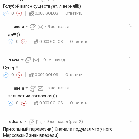
Голубой вагон существует, я верил!!!))
0
0.000 GOLOS
Ответить
[-]
anela
·
9 лет назад
·
да!!!!))
0
0.000 GOLOS
Ответить
[-]
zaxar
·
9 лет назад
Супер!!!
0
0.000 GOLOS
Ответить
[-]
anela
·
9 лет назад
·
полностью согласная)))
0
0.000 GOLOS
Ответить
[-]
eduard
·
9 лет назад
(ред. 2)
Прикольный паровозик ) Сначала подумал что у него
Мерсовский знак впереди)