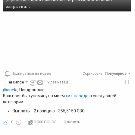
украинская криптовалютная биржа Liqui объявила о
закрытии...
Подписаться на новые
Сортировка
:
Популярное
[-]
arcange
·
9 лет назад
@anela
, Поздравляю!
Ваш пост был упомянут в моем
хит-параде
в следующей
категории:
Выплаты - 2 позицию - 355,5150 GBG
0
0.000 GOLOS
Ответить