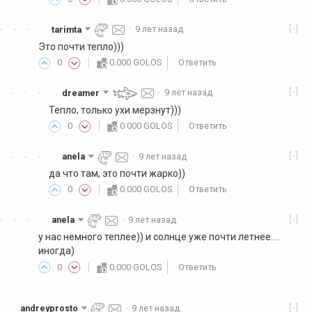
[-]
tarimta
·
9 лет назад
·
·
·
Это почти тепло)))
0
0.000 GOLOS
Ответить
[-]
dreamer
·
9 лет назад
·
·
·
Тепло, только ухи мерзнут)))
0
0.000 GOLOS
Ответить
[-]
anela
·
9 лет назад
·
·
·
да что там, это почти жарко))
0
0.000 GOLOS
Ответить
[-]
anela
·
9 лет назад
·
·
·
у нас немного теплее)) и солнце уже почти летнее....
иногда)
0
0.000 GOLOS
Ответить
[-]
andreyprosto
·
9 лет назад