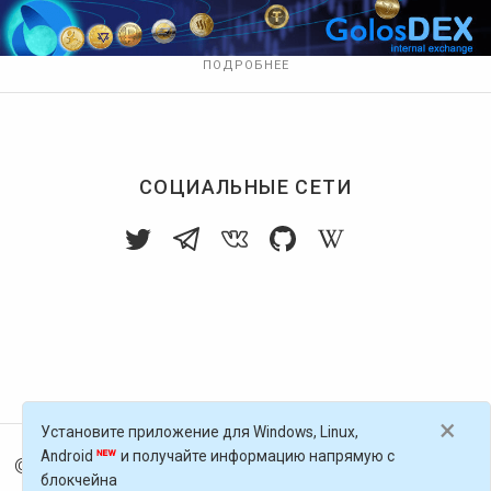
ПОДРОБНЕЕ
СОЦИАЛЬНЫЕ СЕТИ
×
Установите приложение для Windows, Linux,
Android
и получайте информацию напрямую с
© 2016-
2026
Голос Блоги — децентрализованная п
блокчейна
латформа, работающая на блокчейне Golos