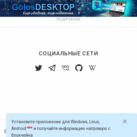
ПОДРОБНЕЕ
СОЦИАЛЬНЫЕ СЕТИ
×
Установите приложение для Windows, Linux,
Android
и получайте информацию напрямую с
© 2016-
2026
Голос Блоги — децентрализованная п
блокчейна
латформа, работающая на блокчейне Golos