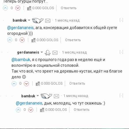
Теперь огурцы попрут...
0
0.000 GOLOS
Ответить
[-]
bambuk
·
1 месяц назад
·
@gerdananeis
, ага, консервация добавится к общей суете
огородной )))
0
0.000 GOLOS
Ответить
[-]
gerdananeis
·
1 месяц назад
·
·
@bambuk
, я с прошлого года раз в неделю ещё и
волонтёрю в социальной столовой.
Так что всё, что зреет на деревьях-кустах, идёт на благое
дело 😊
0
0.000 GOLOS
Ответить
[-]
bambuk
·
1 месяц назад
·
·
·
@gerdananeis
, дык, молодец, чо тут скажешь :)
0
0.000 GOLOS
Ответить