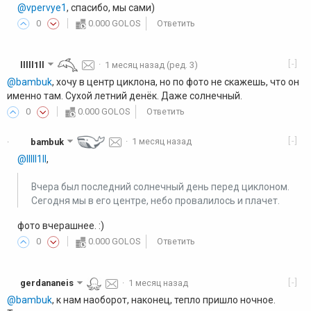
@vpervye1
, спасибо, мы сами)
0
0.000 GOLOS
Ответить
[-]
lllll1ll
·
1 месяц назад
(ред. 3)
@bambuk
, хочу в центр циклона, но по фото не скажешь, что он
именно там. Сухой летний денёк. Даже солнечный.
0
0.000 GOLOS
Ответить
[-]
bambuk
·
1 месяц назад
·
@lllll1ll
,
Вчера был последний солнечный день перед циклоном.
Сегодня мы в его центре, небо провалилось и плачет.
фото вчерашнее. :)
0
0.000 GOLOS
Ответить
[-]
gerdananeis
·
1 месяц назад
@bambuk
, к нам наоборот, наконец, тепло пришло ночное.