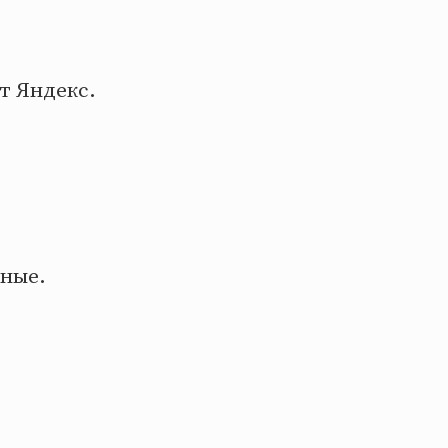
ет Яндекс.
нные.