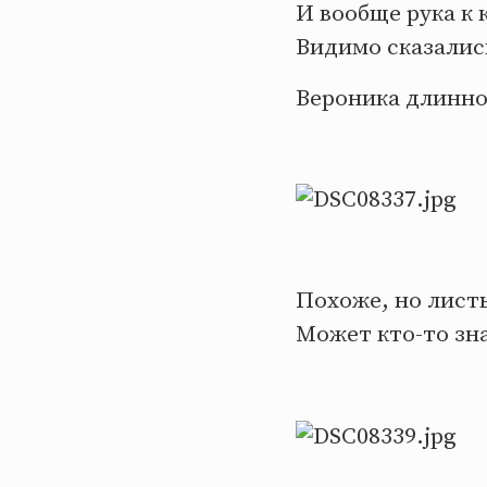
И вообще рука к 
Видимо сказались
Вероника длиннол
Похоже, но листь
Может кто-то зн