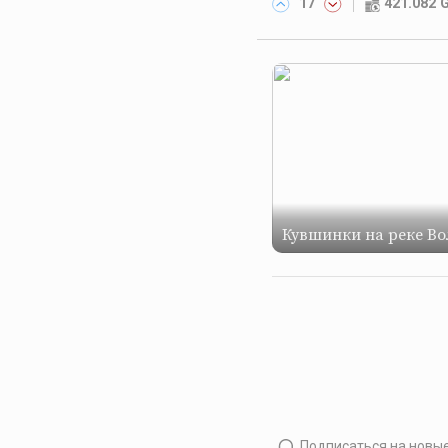
17
421.082
Кувшинки на реке Во
Подписаться на новы