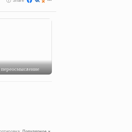
Share
Reward
: переосмысление
ортировка
:
Популярное