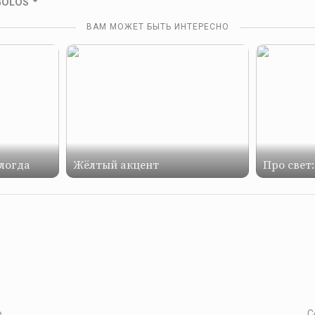
 GOLOS
ВАМ МОЖЕТ БЫТЬ ИНТЕРЕСНО
логда
Жёлтый акцент
Про свет
е
С