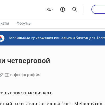
RU
наты
Форумы
Мобильные приложения кошелька и блогов для Androi
ни четверговой
в
фотография
есные цветные кляксы.
вный, или Иван-да-марья (лат. Melampýrum