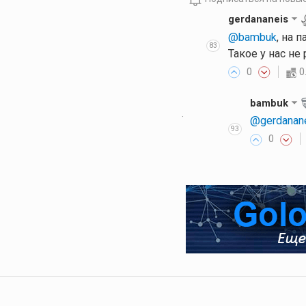
gerdananeis
@bambuk
, на 
83
Такое у нас не 
0
0
bambuk
·
@gerdanan
93
0