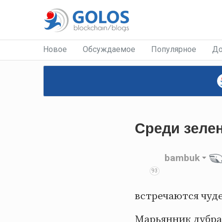
Новое
Обсуждаемое
Популярное
До
Среди зеле
bambuk
93
встречаются чуд
Марьянник дубра