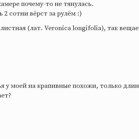
камере почему-то не тянулась.
 2 сотни вёрст за рулём :)
истная (лат. Veronica longifolia), так веща
я у моей на крапивные похожи, только дли
ает?