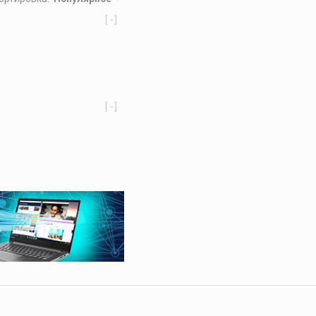
[-]
[-]