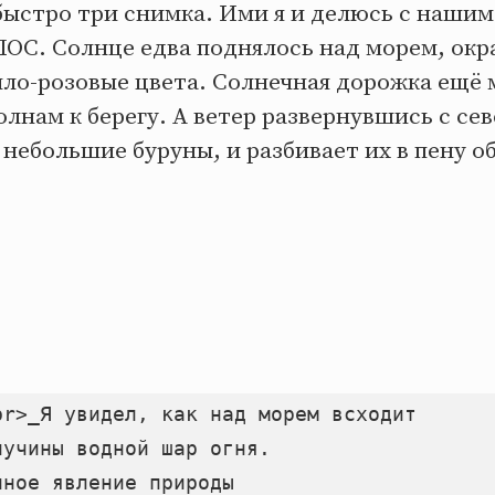
быстро три снимка. Ими я и делюсь с нашим
ОС. Солнце едва поднялось над морем, ок
пло-розовые цвета. Солнечная дорожка ещё 
олнам к берегу. А ветер развернувшись с сев
небольшие буруны, и разбивает их в пену 
r>_Я увидел, как над морем всходит

учины водной шар огня.

ное явление природы
