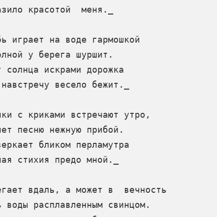
зило красотой  меня._

ь играет на воде гармошкой

лной у берега шуршит.

 солнца искрами дорожка

навстречу весело бежит._

ки с криками встречают утро,

ет песню нежную прибой.

еркает бликом перламутра

ая стихия предо мной._

гает вдаль, а может в  вечность

 воды расплавленным свинцом.
