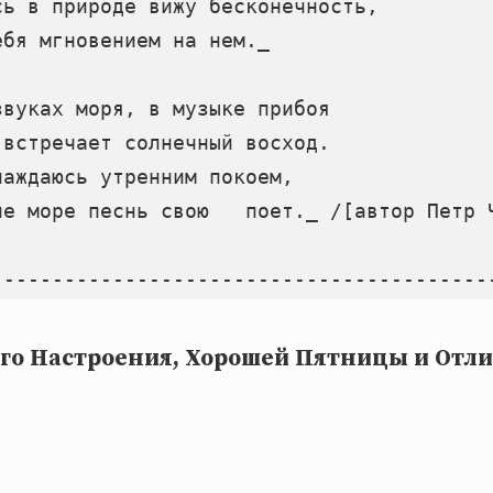
ь в природе вижу бесконечность,

бя мгновением на нем._

вуках моря, в музыке прибоя

встречает солнечный восход.

аждаюсь утренним покоем,

не море песнь свою   поет._ /[автор Петр 
го Настроения, Хорошей Пятницы и Отл