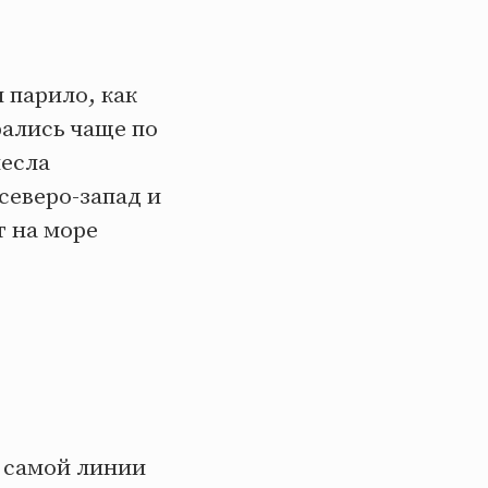
 парило, как
рались чаще по
несла
северо-запад и
т на море
к самой линии