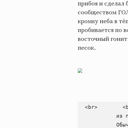
прибоя и сделал 
сообществом ГОЛ
кромку неба в тё
пробивается по в
восточный гонит 
песок.
  <br>        <b
            из п
            Обыч