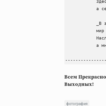
            Здес
            а се
            _В з
            мир 
            Насл
            а м
Всем Прекрасно
Выходных!
фотография