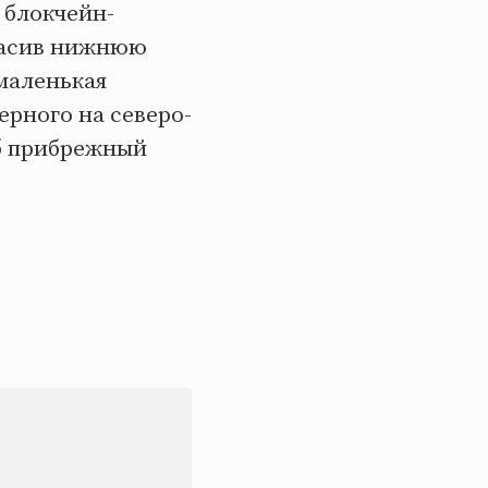
 блокчейн-
расив нижнюю
маленькая
ерного на северо-
об прибрежный