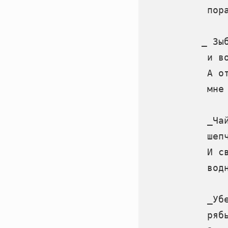
            пора
           _ Зыб
            и во
            А от
            мне 
            _Чай
            шепч
            И св
            водн
            _Убе
            рябь