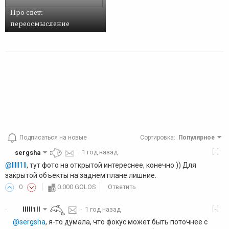
Про свет:
переосмысление
Подписаться на новые
Сортировка
:
Популярное
[-]
sergsha
·
1 год назад
@lllll1ll
, тут фото на открытой интереснее, конечно )) Для
закрытой объекты на заднем плане лишние.
0
0.000 GOLOS
Ответить
[-]
lllll1ll
·
1 год назад
·
@sergsha
, я-то думала, что фокус может быть поточнее с