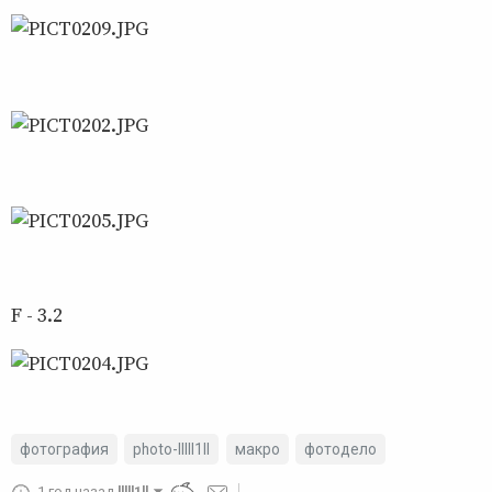
F - 3.2
фотография
photo-lllll1ll
макро
фотодело
1 год назад