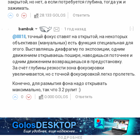
закрытой, но нет, а если потребуется глубина, тогда уж и
зажимать.
0
28.133 GOLOS
Ответить
[-]
bambuk
·
1 год назад
·
·
@lllll1ll
, точный фокус ставят на открытой, на некоторых
объективах (мануальных) есть функция специальная для
этого. Выставляешь диафрагму по экспозиции, одним
движением открываешь пошире, наводишься поточнее и
одним движением возвращаешься в предустановку.
За счёт глубины резкости зона фокусировки
увеличивается, но с точной фокусировкой легко пролететь.
Конечно, для размытия фона надо открывать
максимально, так что 3.2 рулит :)
0
0.000 GOLOS
Ответить
ПОДРОБНЕЕ