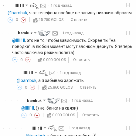
[-]
lllll1ll
·
1 год назад
·
@bambuk
, я от телефона вообще не завишу никаким образом.
0
25.750 GOLOS
Ответить
[-]
bambuk
·
1 год назад
·
·
@lllll1ll
, это не то, чтобы зависимость. Скорее ты "на
поводке", в любой момент могут звонком дёрнуть. Я теперь
часто включаю режим полёта)
0
0.000 GOLOS
Ответить
[-]
lllll1ll
·
1 год назад
·
·
·
@bambuk
, а я забываю заряжать.
0
25.860 GOLOS
Ответить
[-]
bambuk
·
1 год назад
·
·
·
@lllll1ll
, )) не, банки на связи)
0
0.000 GOLOS
Ответить
[-]
lllll1ll
·
1 год назад
·
·
·
·
@bambuk
, у богатых свои заботы ))