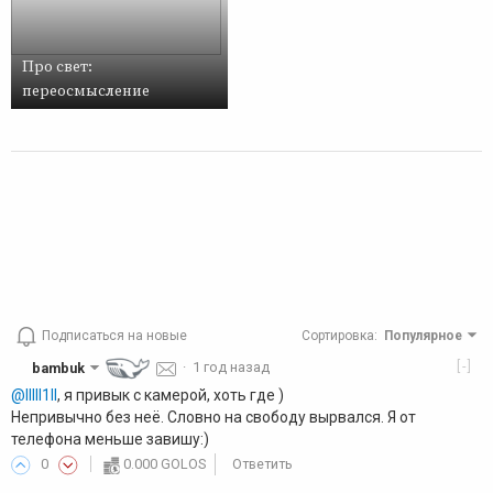
Про свет:
переосмысление
Подписаться на новые
Сортировка
:
Популярное
[-]
bambuk
·
1 год назад
@lllll1ll
, я привык с камерой, хоть где )
Непривычно без неё. Словно на свободу вырвался. Я от
телефона меньше завишу:)
0
0.000 GOLOS
Ответить