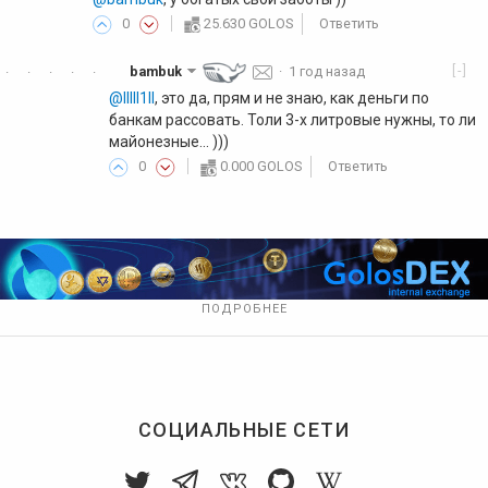
0
25.630 GOLOS
Ответить
[-]
bambuk
·
1 год назад
·
·
·
·
·
@lllll1ll
, это да, прям и не знаю, как деньги по
банкам рассовать. Толи 3-х литровые нужны, то ли
майонезные... )))
0
0.000 GOLOS
Ответить
ПОДРОБНЕЕ
СОЦИАЛЬНЫЕ СЕТИ