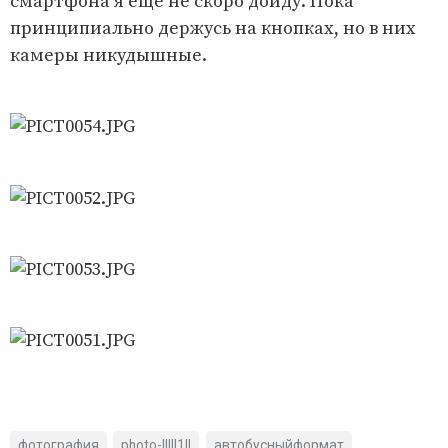
смартфона я ещё не скоро дойду. Пока
принципиально держусь на кнопках, но в них
камеры никудышные.
фотография
photo-lllll1ll
автобусныйформат