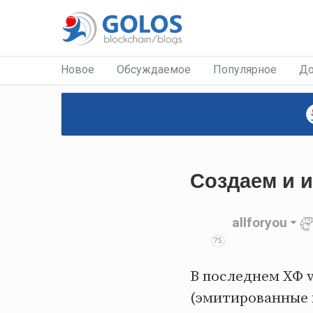
Новое
Обсуждаемое
Популярное
До
Создаем и и
allforyou
75
В последнем ХФ v0
(эмитированные 