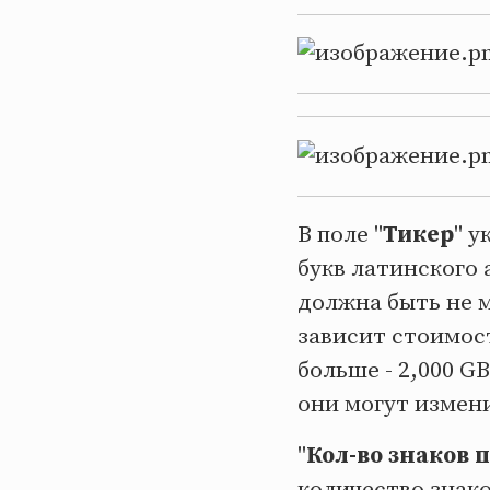
В поле "
Тикер
" у
букв латинского 
должна быть не
зависит стоимость
больше - 2,000 G
они могут измени
"
Кол-во знаков 
количество знако