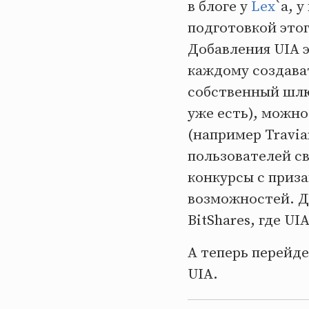
в блоге у
Lex
`a, 
подготовкой этог
Добавления UIA э
каждому создават
собственный шлюз
уже есть), можно
(например Travia
пользователей с
конкурсы с приза
возможностей. Д
BitShares, где U
А теперь перейде
UIA.