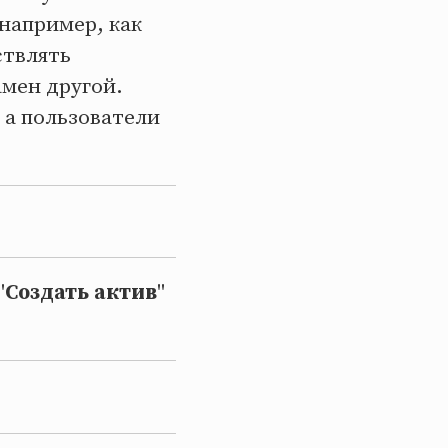
например, как
ствлять
амен другой.
 а пользователи
"
Создать актив
"