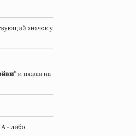
твующий значок у
ойки
" и нажав на
A - либо