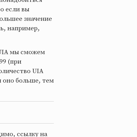
то если вы
большее значение
ть, например,
 UIA мы сможем
99 (при
оличество UIA
м оно больше, тем
димо, ссылку на