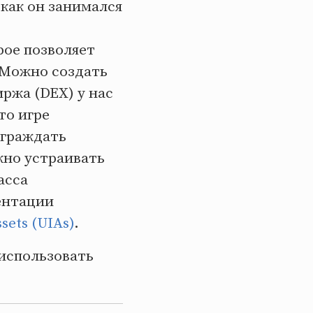
к как он занимался
рое позволяет
. Можно создать
ржа (DEX) у нас
то игре
аграждать
жно устраивать
асса
ентации
ssets (UIAs)
.
 использовать