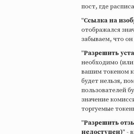
пост, где распи
"
Ссылка на изоб
отображался знач
забываем, что он
"
Разрешить уст
необходимо (или 
вашим токеном к
будет нельзя, по
пользователей б
значение комисси
торгуемые токен
"
Разрешить отзы
недоступен)
" -