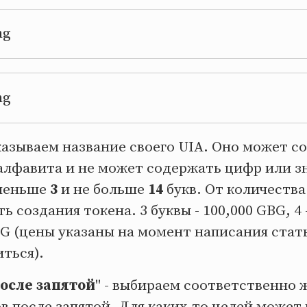
казываем название своего UIA. Оно может со
алфавита и не может содержать цифр или зн
 меньше
3
и не больше
14
букв. От количества
 создания токена. 3 буквы - 100,000 GBG, 4 -
BG (цены указаны на момент написания стат
ться).
после запятой
" - выбираем соответственно 
в после запятой. Для каких-то целей может