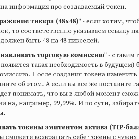
сана информация про создаваемый токен.
ражение тикера (48x48)
" - если хотим, что
ок, то соответственно указываем ссылку на 
 должен быть 48 на 48 пикселей.
анавливать торговую комиссию
" - ставим 
появится такая необходимость в будущем) б
омиссию. После создания токена изменить 
мните об этом. А если вы все же поставите га
удет понимать, что вы в любой момент смож
и на, например, 99,99%. И по сути, забирать
ы.
вать токены эмитентом актива (TIP-бал
 вы сможете возвращать себе токены с чужих