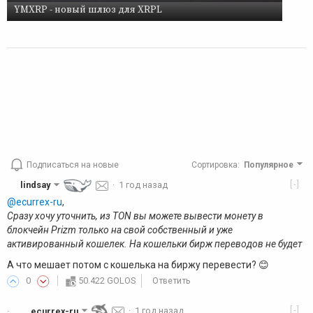
YMXRP - новый шлюз для XRPL
Подписаться на новые
Сортировка
:
Популярное
[-]
lindsay
·
1 год назад
@ecurrex-ru
,
Сразу хочу уточнить, из TON вы можете вывести монету в
блокчейн Prizm только на свой собственный и уже
активированный кошелек. На кошельки бирж переводов не будет
А что мешает потом с кошелька на биржу перевести? 😊
0
50.422 GOLOS
Ответить
[-]
ecurrex-ru
·
1 год назад
·