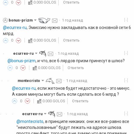
0
0.000 GOLOS
Ответить
[-]
bonus-prizm
·
1 год назад
@ecurrex-ru
, Эмиссию нужно закладывать как в основной сети 6
млрд.
0
0.000 GOLOS
Ответить
[-]
ecurrex-ru
·
1 год назад
·
@bonus-prizm
, и что, все 6 лярдов призм принесут в шлюз?
0
0.000 GOLOS
Ответить
[-]
montecristo
·
1 год назад
·
·
@ecurrex-ru
, если жетонов будет недостаточно - это минус.
А какие минусы могут быть если сделать все 6 млрд ?
0
0.000 GOLOS
Ответить
[-]
ecurrex-ru
·
1 год назад
·
·
·
@montecristo
, в принципе никаких. они же все-равно все
"неиспользованные" будут лежать на адресе шлюза.
просто сам факт, того что я не думаю что все призмачи