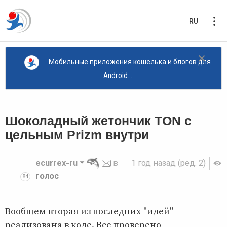
RU
×
Мобильные приложения кошелька и блогов для
Android...
Шоколадный жетончик TON с
цельным Prizm внутри
ecurrex-ru
в
1 год назад
(ред. 2)
голос
84
Вообщем вторая из последних "идей"
реализована в коде. Все проверено,