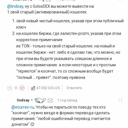
@lindsay
, ну с GolosDEX вы можете вывести на:
1.свой старый (активированный) кошелек
свой новый чистый кошелек, указав при этом публичный
ключ
на кошелек биржи, где залистен prizm, указав при этом
корректное примечание
из TON - только на свой старый кошелек. на новый и
кошелек биржи - нет. либо я сделаю так, что можно, но
при этом вы будете указывать слишком длинное и
сложное примечание. а если некоторые и с простым
"теряются" и косячат, то со сложным вообще будет
"полный ... привет". поэтому нуивона
0
47.052 GOLOS
Ответить
[-]
lindsay
·
1 год назад
·
·
@ecurrex-ru
, Чтобы не париться по поводу тех кто
"косячат", нужно везде в формах перевода сделать
примечание: "любой ошибочный перевод считается
донатом" 😊