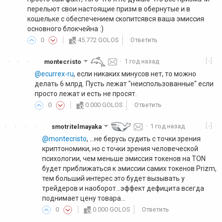
перельют свои настоящие призм в обернутые и в
кошельке с обеспечением скопитсявся ваша эмиссия
основного блокчейна :)
0
45.772 GOLOS
Ответить
[-]
montecristo
·
1 год назад
·
·
·
@ecurrex-ru
, если никаких минусов нет, то можно
делать 6 млрд. Пусть лежат "неиспользованные" если
просто лежат и есть не просят.
0
0.000 GOLOS
Ответить
[-]
smotritelmayaka
·
1 год назад
·
·
·
·
@montecristo
, ...не берусь судить с точки зрения
криптономики, но с точки зрения человеческой
психологии, чем меньше эмиссия токенов на ТON
будет приближаться к эмиссии самих токенов Prizm,
тем больший интерес это будет вызывать у
трейдеров и наоборот...эффект дефицита всегда
поднимает цену товара...
0
0.000 GOLOS
Ответить