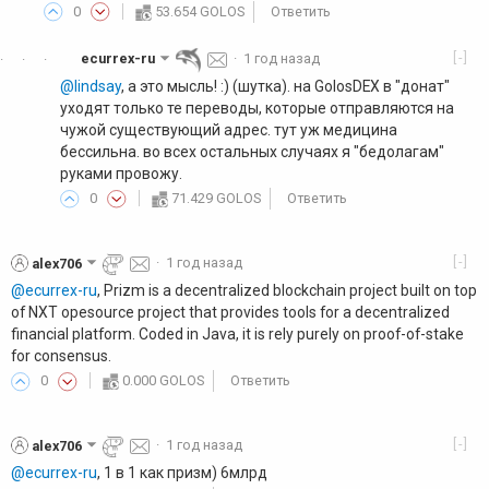
0
53.654 GOLOS
Ответить
[-]
ecurrex-ru
·
1 год назад
·
·
·
@lindsay
, а это мысль! :) (шутка). на GolosDEX в "донат"
уходят только те переводы, которые отправляются на
чужой существующий адрес. тут уж медицина
бессильна. во всех остальных случаях я "бедолагам"
руками провожу.
0
71.429 GOLOS
Ответить
[-]
alex706
·
1 год назад
@ecurrex-ru
, Prizm is a decentralized blockchain project built on top
of NXT opesource project that provides tools for a decentralized
financial platform. Coded in Java, it is rely purely on proof-of-stake
for consensus.
0
0.000 GOLOS
Ответить
[-]
alex706
·
1 год назад
@ecurrex-ru
, 1 в 1 как призм) 6млрд