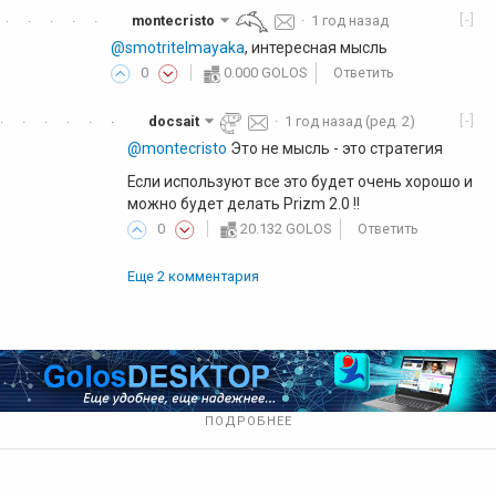
[-]
montecristo
·
1 год назад
·
·
·
·
·
@smotritelmayaka
, интересная мысль
0
0.000 GOLOS
Ответить
[-]
docsait
·
1 год назад
(ред. 2)
·
·
·
·
·
·
·
@montecristo
Это не мысль - это стратегия
Если используют все это будет очень хорошо и
можно будет делать Prizm 2.0 !!
0
20.132 GOLOS
Ответить
Еще 2 комментария
ПОДРОБНЕЕ