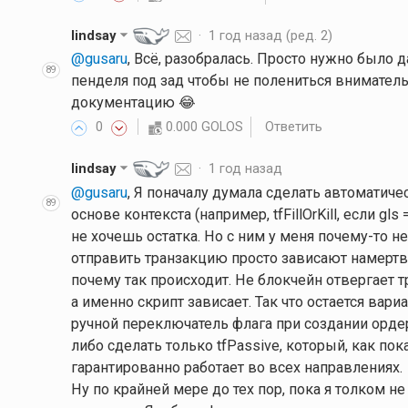
lindsay
·
1 год назад
(ред. 2)
@gusaru
, Всё, разобралась. Просто нужно было 
89
пенделя под зад чтобы не полениться вниматель
документацию 😂
0
0.000 GOLOS
Ответить
lindsay
·
1 год назад
@gusaru
, Я поначалу думала сделать автоматиче
89
основе контекста (например, tfFillOrKill, если g
не хочешь остатка. Но с ним у меня почему-то 
отправить транзакцию просто зависают намертв
почему так происходит. Не блокчейн отвергает 
а именно скрипт зависает. Так что остается вари
ручной переключатель флага при создании ордера
либо сделать только tfPassive, который, как пок
гарантированно работает во всех направлениях.
Ну по крайней мере до тех пор, пока я толком не