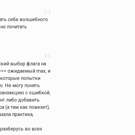
[-]
дать себе волшебного
но почитать
[-]
ский выбор флага на
ls === ожидаемый max, и
некоторые попытки
о. Не могу понять
транзакцию с ошибкой,
ант либо добавить
 (а там как повезет),
азала практика,
 разберусь во всех