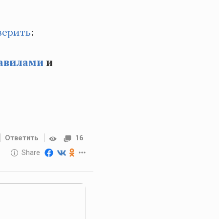
верить
:
авилами
и
Ответить
16
10 GOLOS
Share
Reward