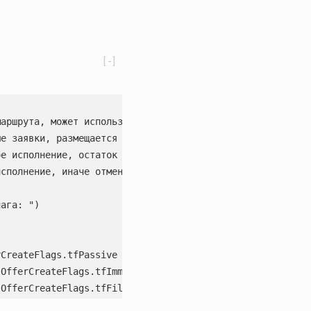
[-]
аршрута, может использовать AMM)")

е заявки, размещается в стакане)")

е исполнение, остаток отменяется)")

сполнение, иначе отмена)")

ага: ")

CreateFlags.tfPassive

OfferCreateFlags.tfImmediateOrCancel
