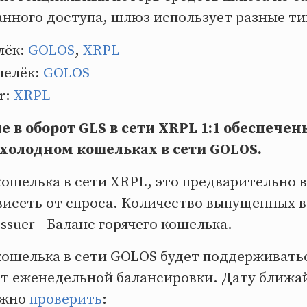
нного доступа, шлюз использует разные ти
лёк:
GOLOS
,
XRPL
шелёк:
GOLOS
r:
XRPL
 в оборот GLS в сети XRPL 1:1 обеспечен
 холодном кошельках в сети GOLOS.
 кошелька в сети XRPL, это предварительно
висеть от спроса. Количество выпущенных в
ssuer - Баланс горячего кошелька.
кошелька в сети GOLOS будет поддерживатьс
чет еженедельной балансировки. Дату ближ
ожно
проверить
: