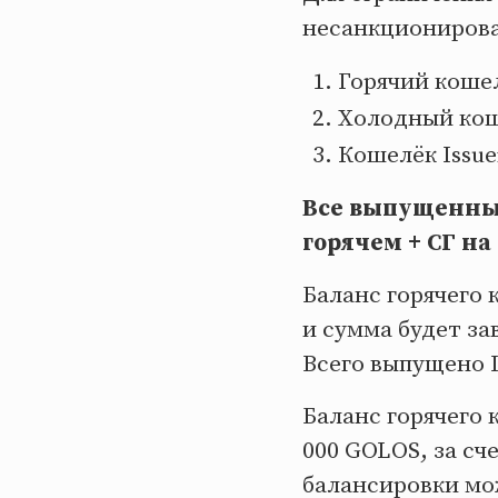
несанкционирова
Горячий коше
Холодный ко
Кошелёк Issue
Все выпущенные
горячем + СГ на
Баланс горячего
и сумма будет за
Всего выпущено I
Баланс горячего 
000 GOLOS, за с
балансировки м