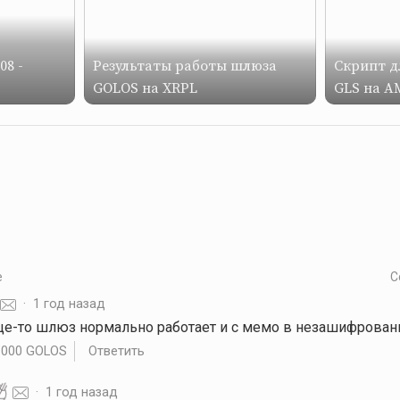
08 -
Результаты работы шлюза
Скрипт д
GOLOS на XRPL
GLS на A
е
С
·
1 год назад
ще-то шлюз нормально работает и с мемо в незашифрова
.000 GOLOS
Ответить
·
1 год назад