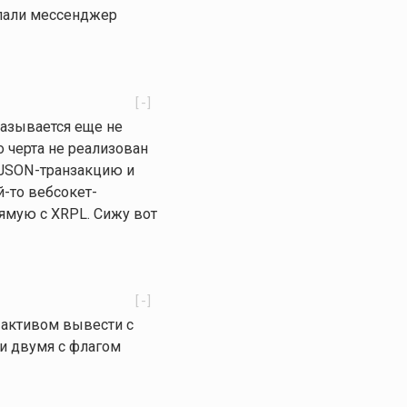
ыпали мессенджер
[-]
 оказывается еще не
 черта не реализован
aw JSON-транзакцию и
й-то вебсокет-
рямую с XRPL. Сижу вот
[-]
 активом вывести с
 двумя с флагом