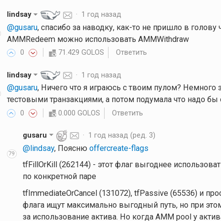
lindsay
·
1 год назад
@gusaru
, спасибо за наводку, как-то не пришло в голову
AMMRedeem можно использовать AMMWithdraw
0
71.429 GOLOS
Ответить
lindsay
·
1 год назад
@gusaru
, Ничего что я играюсь с твоим пулом? Немного 
тестовыми транзакциями, а потом подумала что надо бы 
0
0.000 GOLOS
Ответить
gusaru
·
1 год назад
(ред. 3)
@lindsay
, Поясню
offercreate-flags
79
tfFillOrKill (262144) - этот флаг выгоднее использов
по конкретной паре
tfImmediateOrCancel (131072), tfPassive (65536) и про
флага ищут максимально выгодный путь, но при эт
за использование актива. Но когда AMM pool у актива 