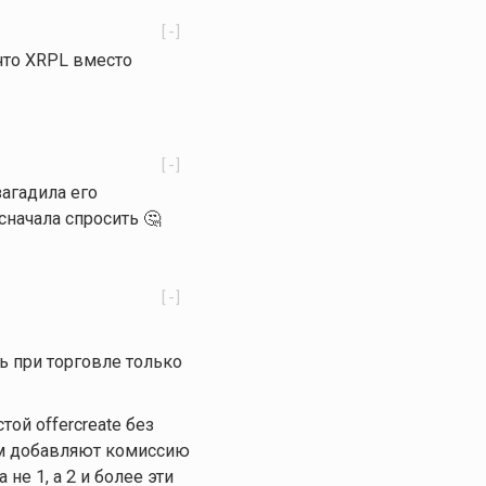
[-]
 что XRPL вместо
[-]
загадила его
сначала спросить 🤔
[-]
ать при торговле только
стой offercreate без
ом добавляют комиссию
не 1, а 2 и более эти