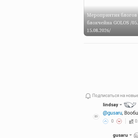
Мероприятия блогов
блокчейна GOLOS /05.
15.08.2026/
Подписаться на новы
lindsay
@gusaru
, Вооб
89
0
0
gusaru