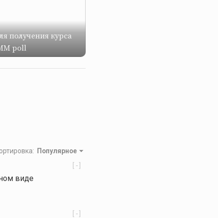
ля получения курса
MM poll
ортировка
:
Популярное
[-]
нном виде
[-]