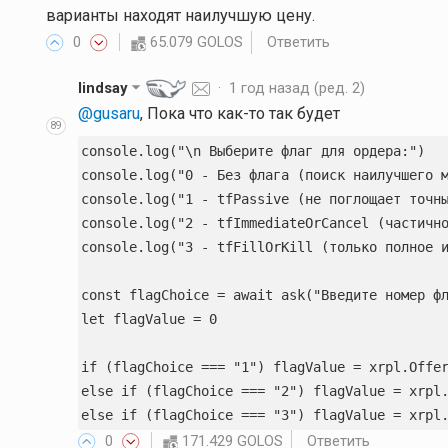
варианты находят наилучшую цену.
0
65.079 GOLOS
Ответить
lindsay
·
1 год назад
(ред. 2)
@gusaru
, Пока что как-то так будет
89
console.log("\n Выберите флаг для ордера:")

console.log("0 - Без флага (поиск наилучшего м
console.log("1 - tfPassive (не поглощает точны
console.log("2 - tfImmediateOrCancel (частично
console.log("3 - tfFillOrKill (только полное и
const flagChoice = await ask("Введите номер фл
let flagValue = 0

if (flagChoice === "1") flagValue = xrpl.Offer
else if (flagChoice === "2") flagValue = xrpl.
0
171.429 GOLOS
Ответить