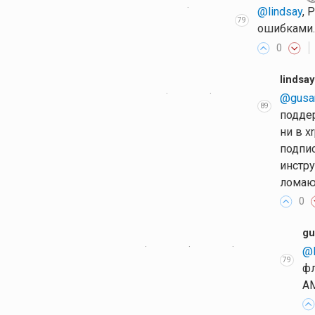
·
@lindsay
, 
79
ошибками. 
0
lindsay
·
·
@gusa
89
подде
ни в x
подпис
инстру
ломаю 
0
gu
·
·
·
@l
79
фл
A