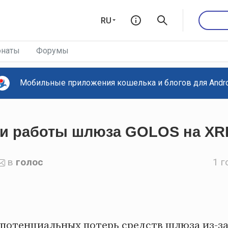
RU
наты
Форумы
Мобильные приложения кошелька и блогов для Androi
и работы шлюза GOLOS на XR
в
голос
1 г
 потенциальных потерь средств шлюза из-з