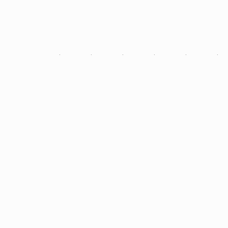
·
·
·
·
·
·