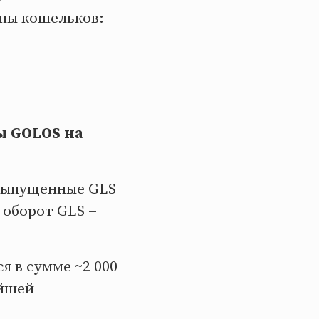
пы кошельков:
ы GOLOS на
 выпущенные GLS
 оборот GLS =
я в сумме ~2 000
айшей