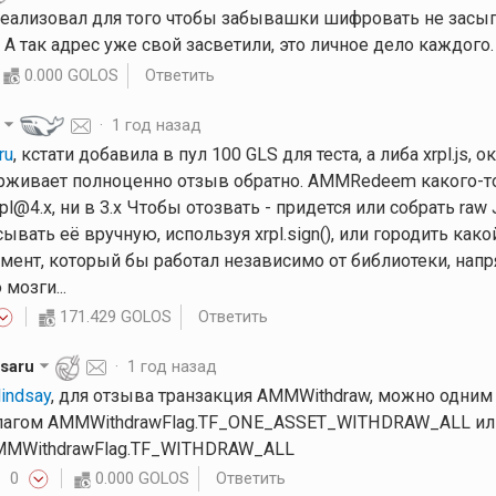
Реализовал для того чтобы забывашки шифровать не зас
А так адрес уже свой засветили, это личное дело каждого.
0.000 GOLOS
Ответить
·
1 год назад
ru
, кстати добавила в пул 100 GLS для теста, а либа xrpl.js,
рживает полноценно отзыв обратно. AMMRedeem какого-то
rpl@4.x, ни в 3.x Чтобы отозвать - придется или собрать r
ывать её вручную, используя xrpl.sign(), или городить како
мент, который бы работал независимо от библиотеки, нап
мозги...
171.429 GOLOS
Ответить
saru
·
1 год назад
indsay
, для отзыва транзакция AMMWithdraw, можно одним
агом AMMWithdrawFlag.TF_ONE_ASSET_WITHDRAW_ALL или
MMWithdrawFlag.TF_WITHDRAW_ALL
0
0.000 GOLOS
Ответить