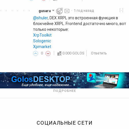
[-]
gusaru
·
1 год назад
·
·
·
·
·
·
·
@shuler
, DEX XRPL это встроенная функция в
блокчейне XRPL. Frontend достаточно много, вот
только некоторые:
XrpToolkit
Sologenic
Xpmarket
0
0.000 GOLOS
Ответить
ПОДРОБНЕЕ
СОЦИАЛЬНЫЕ СЕТИ