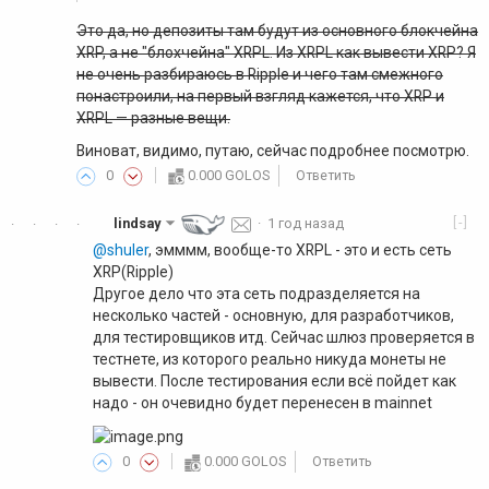
Это да, но депозиты там будут из основного блокчейна
XRP, а не "блохчейна" XRPL. Из XRPL как вывести XRP? Я
не очень разбираюсь в Ripple и чего там смежного
понастроили, на первый взгляд кажется, что XRP и
XRPL — разные вещи.
Виноват, видимо, путаю, сейчас подробнее посмотрю.
0
0.000 GOLOS
Ответить
[-]
lindsay
·
1 год назад
·
·
·
·
@shuler
, эмммм, вообще-то XRPL - это и есть сеть
XRP(Ripple)
Другое дело что эта сеть подразделяется на
несколько частей - основную, для разработчиков,
для тестировщиков итд. Сейчас шлюз проверяется в
тестнете, из которого реально никуда монеты не
вывести. После тестирования если всё пойдет как
надо - он очевидно будет перенесен в mainnet
0
0.000 GOLOS
Ответить