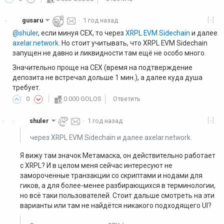
[-]
gusaru
·
1 год назад
·
@shuler
, если минуя CEX, то через
XRPL EVM Sidechain
и далее
axelar.network
. Но стоит учитывать, что XRPL EVM Sidechain
запущен не давно и ликвидности там ещё не особо много.
Значительно проще на CEX (время на подтверждение
депозита не встречал дольше 1 мин.), а далее куда душа
требует.
0
0.000 GOLOS
Ответить
[-]
shuler
·
1 год назад
·
·
через XRPL EVM Sidechain и далее axelar.network.
Я вижу там значок Метамаска, он действительно работает
с XRPL? И в целом меня сейчас интересуют не
замороченные транзакции со скриптами и нодами для
гиков, а для более-менее разбирающихся в терминологии,
но всё таки пользователей. Стоит дальше смотреть на эти
варианты или там не найдётся никакого подходящего UI?