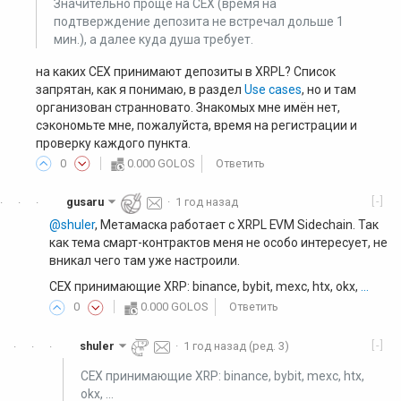
Значительно проще на CEX (время на
подтверждение депозита не встречал дольше 1
мин.), а далее куда душа требует.
на каких CEX принимают депозиты в XRPL? Список
запрятан, как я понимаю, в раздел
Use cases
, но и там
организован странновато. Знакомых мне имён нет,
сэкономьте мне, пожалуйста, время на регистрации и
проверку каждого пункта.
0
0.000 GOLOS
Ответить
[-]
gusaru
·
1 год назад
·
·
·
@shuler
, Метамаска работает с XRPL EVM Sidechain. Так
как тема смарт-контрактов меня не особо интересует, не
вникал чего там уже настроили.
CEX принимающие XRP: binance, bybit, mexc, htx, okx,
...
0
0.000 GOLOS
Ответить
[-]
shuler
·
1 год назад
(ред. 3)
·
·
·
CEX принимающие XRP: binance, bybit, mexc, htx,
okx, ...