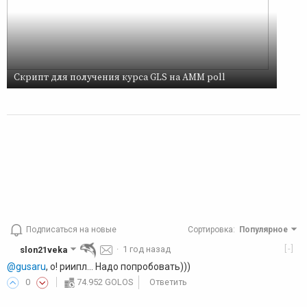
Скрипт для получения курса GLS на AMM poll
Подписаться на новые
Сортировка
:
Популярное
[-]
slon21veka
·
1 год назад
@gusaru
, о! риипл... Надо попробовать)))
0
74.952 GOLOS
Ответить