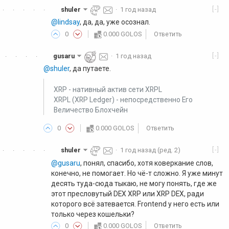
[-]
shuler
·
1 год назад
·
·
·
·
·
@lindsay
, да, да, уже осознал.
0
0.000 GOLOS
Ответить
[-]
gusaru
·
1 год назад
·
·
·
·
@shuler
, да путаете.
XRP - нативный актив сети XRPL
XRPL (XRP Ledger) - непосредственно Его
Величество Блохчейн
0
0.000 GOLOS
Ответить
[-]
shuler
·
1 год назад
(ред. 2)
·
·
·
·
·
@gusaru
, понял, спасибо, хотя коверкание слов,
конечно, не помогает. Но чё-т сложно. Я уже минут
десять туда-сюда тыкаю, не могу понять, где же
этот пресловутый DEX XRP или XRP DEX, ради
которого всё затевается. Frontend у него есть или
только через кошельки?
0
0.000 GOLOS
Ответить