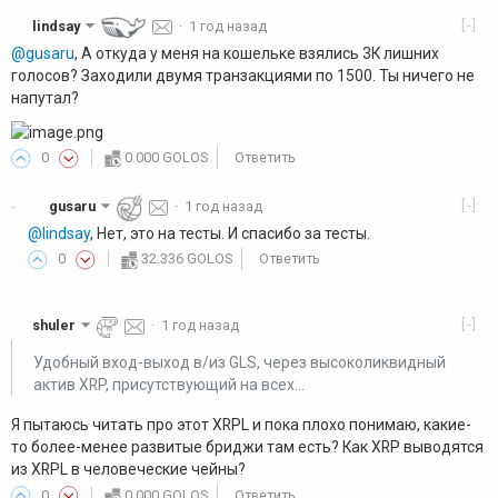
[-]
lindsay
·
1 год назад
@gusaru
, А откуда у меня на кошельке взялись 3К лишних
голосов? Заходили двумя транзакциями по 1500. Ты ничего не
напутал?
0
0.000 GOLOS
Ответить
[-]
gusaru
·
1 год назад
·
@lindsay
, Нет, это на тесты. И спасибо за тесты.
0
32.336 GOLOS
Ответить
[-]
shuler
·
1 год назад
Удобный вход-выход в/из GLS, через высоколиквидный
актив XRP, присутствующий на всех...
Я пытаюсь читать про этот XRPL и пока плохо понимаю, какие-
то более-менее развитые бриджи там есть? Как XRP выводятся
из XRPL в человеческие чейны?
0
0.000 GOLOS
Ответить