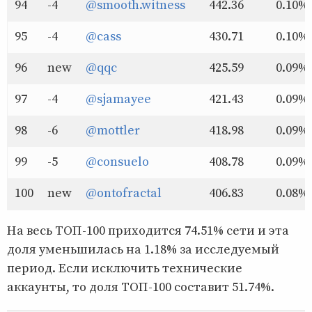
94
-4
@smooth.witness
442.36
0.10%
95
-4
@cass
430.71
0.10%
96
new
@qqc
425.59
0.09%
97
-4
@sjamayee
421.43
0.09%
98
-6
@mottler
418.98
0.09%
99
-5
@consuelo
408.78
0.09%
100
new
@ontofractal
406.83
0.08%
На весь ТОП-100 приходится 74.51% сети и эта
доля уменьшилась на 1.18% за исследуемый
период. Если исключить технические
аккаунты, то доля ТОП-100 составит 51.74%.