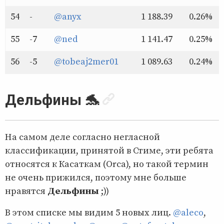
54
-
@anyx
1 188.39
0.26%
55
-7
@ned
1 141.47
0.25%
56
-5
@tobeaj2mer01
1 089.63
0.24%
Дельфины 🐬
На самом деле согласно негласной
классификации, принятой в Стиме, эти ребята
относятся к Касаткам (Orca), но такой термин
не очень прижился, поэтому мне больше
нравятся
Дельфины
;))
В этом списке мы видим 5 новых лиц.
@aleco
,