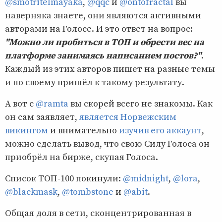
@smotritelmayaka
,
@qqc
и
@ontofractal
вы
наверняка знаете, они являются активными
авторами на Голосе. И это ответ на вопрос:
"Можно ли пробиться в ТОП и обрести вес на
платформе занимаясь написанием постов?"
.
Каждый из этих авторов пишет на разные темы
и по своему пришёл к такому результату.
А вот с
@ramta
вы скорей всего не знакомы. Как
он сам заявляет,
является Норвежским
викингом
и внимательно
изучив его аккаунт
,
можно сделать вывод, что свою Силу Голоса он
приобрёл на бирже, скупая Голоса.
Список ТОП-100 покинули:
@midnight
,
@lora
,
@blackmask
,
@tombstone
и
@abit
.
Общая доля в сети, сконцентрированная в