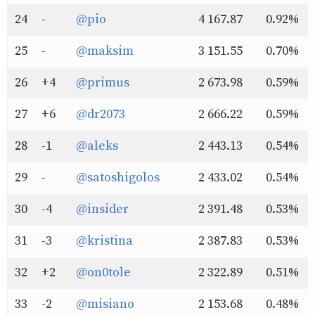
24
-
@pio
4 167.87
0.92%
25
-
@maksim
3 151.55
0.70%
26
+4
@primus
2 673.98
0.59%
27
+6
@dr2073
2 666.22
0.59%
28
-1
@aleks
2 443.13
0.54%
29
-
@satoshigolos
2 433.02
0.54%
30
-4
@insider
2 391.48
0.53%
31
-3
@kristina
2 387.83
0.53%
32
+2
@on0tole
2 322.89
0.51%
33
-2
@misiano
2 153.68
0.48%