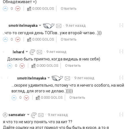
Обнадёживает =)
0
0.000 GOLOS
Ответить
[-]
smotritelmayaka
·
9 лет назад
..что-то сегодня день ТОПов...уже второй читаю...)))
0
0.000 GOLOS
Ответить
[-]
lehard
·
9 лет назад
·
Должно быть приятно, когда видишь в них себя)
0
0.000 GOLOS
Ответить
[-]
smotritelmayaka
·
9 лет назад
·
·
...скорее удивительно, потому что я ничего особого, на мой
взгляд, для этого не делаю..)))))
0
0.000 GOLOS
Ответить
[-]
samsatair
·
9 лет назад
я что то не могу понять что за кит ??
Дайте ссылку на этот прикол что бы быть в курсе, а то я