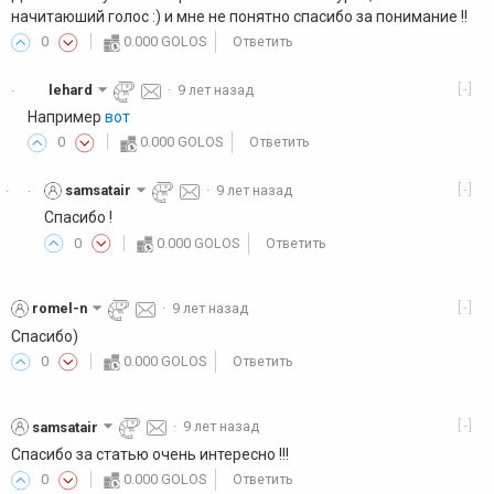
начитаюший голос :) и мне не понятно спасибо за понимание !!
0
0.000 GOLOS
Ответить
[-]
lehard
·
9 лет назад
·
Например
вот
0
0.000 GOLOS
Ответить
[-]
samsatair
·
9 лет назад
·
·
Спасибо !
0
0.000 GOLOS
Ответить
[-]
romel-n
·
9 лет назад
Спасибо)
0
0.000 GOLOS
Ответить
[-]
samsatair
·
9 лет назад
Спасибо за статью очень интересно !!!
0
0.000 GOLOS
Ответить