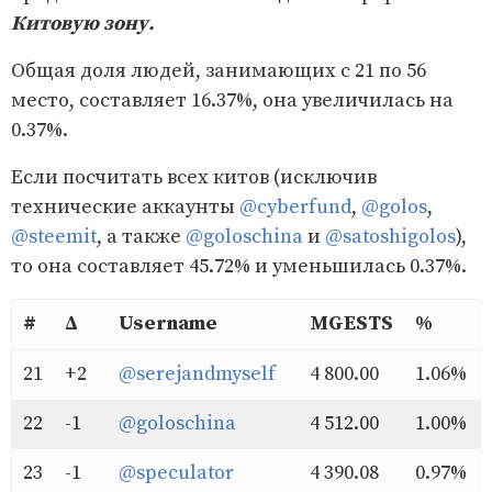
Китовую зону.
Общая доля людей, занимающих с 21 по 56
место, составляет 16.37%, она увеличилась на
0.37%.
Если посчитать всех китов (исключив
технические аккаунты
@cyberfund
,
@golos
,
@steemit
, а также
@goloschina
и
@satoshigolos
),
то она составляет 45.72% и уменьшилась 0.37%.
#
Δ
Username
MGESTS
%
21
+2
@serejandmyself
4 800.00
1.06%
22
-1
@goloschina
4 512.00
1.00%
23
-1
@speculator
4 390.08
0.97%