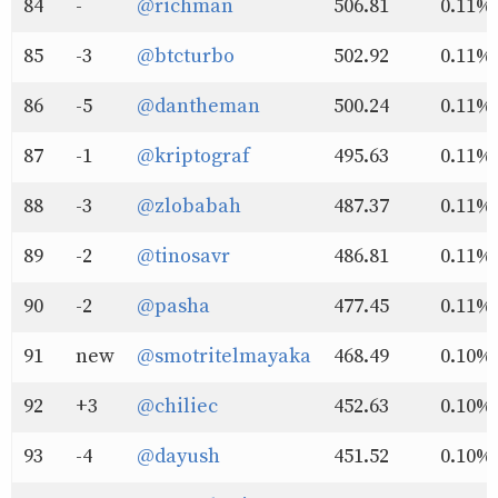
84
-
@richman
506.81
0.11%
85
-3
@btcturbo
502.92
0.11%
86
-5
@dantheman
500.24
0.11%
87
-1
@kriptograf
495.63
0.11%
88
-3
@zlobabah
487.37
0.11%
89
-2
@tinosavr
486.81
0.11%
90
-2
@pasha
477.45
0.11%
91
new
@smotritelmayaka
468.49
0.10%
92
+3
@chiliec
452.63
0.10%
93
-4
@dayush
451.52
0.10%