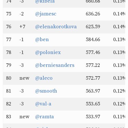
74
-3
@kibela
660.68
0.15%
75
-2
@jamesc
636.26
0.14%
76
+7
@elenakorotkova
625.59
0.14%
77
-1
@ben
584.66
0.13%
78
-1
@poloniex
577.46
0.13%
79
-3
@berniesanders
577.22
0.13%
80
new
@aleco
572.77
0.13%
81
-3
@smooth
563.97
0.12%
82
-3
@val-a
553.65
0.12%
83
new
@ramta
533.97
0.11%