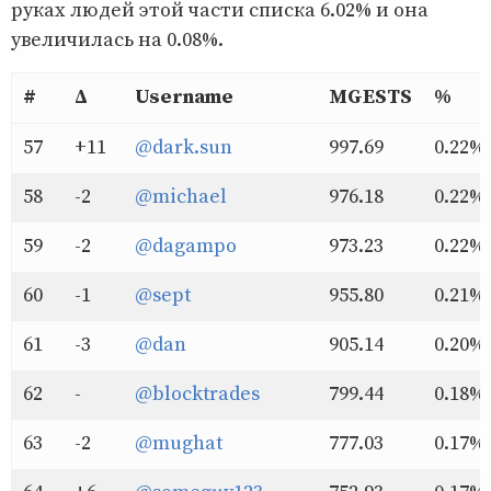
руках людей этой части списка 6.02% и она
увеличилась на 0.08%.
#
Δ
Username
MGESTS
%
57
+11
@dark.sun
997.69
0.22%
58
-2
@michael
976.18
0.22%
59
-2
@dagampo
973.23
0.22%
60
-1
@sept
955.80
0.21%
61
-3
@dan
905.14
0.20%
62
-
@blocktrades
799.44
0.18%
63
-2
@mughat
777.03
0.17%