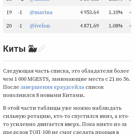
19
-1
@marina
4 953.64
1.10%
-0
20
-1
@ivelon
4 871.69
1.08%
-0
Киты 🐳
Следующая часть списка, это обладатели более
чем 1 000 MGESTS, занимающие места с 21 по 56.
После
завершения краудсейла
список
пополнился 8 новыми Китами.
В этой части таблицы уже можно наблюдать
сильную ротацию, кто-то спустился вниз, а кто-
то усиленно двигается вверх. Пока никто из-за
пределов ТОП-100 не смог сделать прорыв в