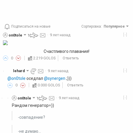
Подписаться на новые
Сортировка
:
Популярное
[-]
on0tole
·
9 лет назад
Счастливого плавания!
0
2.219 GOLOS
Ответить
[-]
lehard
·
9 лет назад
·
@on0tole
оседлал
@synergen
;)))
0
0.000 GOLOS
Ответить
[-]
on0tole
·
9 лет назад
·
·
Рандом генератор=))
-совпадение?
-не думаю...