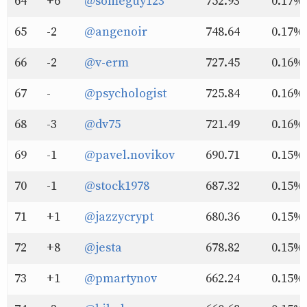
64
+6
@someguy123
752.93
0.17%
65
-2
@angenoir
748.64
0.17%
66
-2
@v-erm
727.45
0.16%
67
-
@psychologist
725.84
0.16%
68
-3
@dv75
721.49
0.16%
69
-1
@pavel.novikov
690.71
0.15%
70
-1
@stock1978
687.32
0.15%
71
+1
@jazzycrypt
680.36
0.15%
72
+8
@jesta
678.82
0.15%
73
+1
@pmartynov
662.24
0.15%