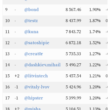
9
-
@bond
8 567.46
1.90%
-0
10
-
@testz
8 437.99
1.87%
0
11
-
@kuna
7 843.72
1.74%
-0
12
-
@satoshipie
6 872.18
1.52%
-0
13
-
@creat0r
5 735.33
1.27%
-0
14
-
@dashkiev.mihail
5 490.27
1.22%
-0
15
+2
@litvintech
5 457.54
1.21%
0
16
-1
@vitaly-lvov
5 424.96
1.20%
-0
17
-1
@hipster
5 399.99
1.20%
-0
18
+2
@misha
5 104.51
1.13%
0