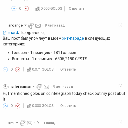
0
0.000 GOLOS
Ответить
[-]
arcange
·
9 лет назад
@lehard
, Поздравляю!,
Ваш пост был упомянут в моем
хит-параде
в следующих
категориях:
Голосов - 1 позицию - 181 Голосов
Выплаты - 1 позицию - 6805,2180 GESTS
0
0.071 GOLOS
Ответить
[-]
mallorcaman
·
9 лет назад
Hi, I mentioned golos on cointelegraph today check out my post abut
it
0
0.000 GOLOS
Ответить
[-]
smi
·
9 лет назад