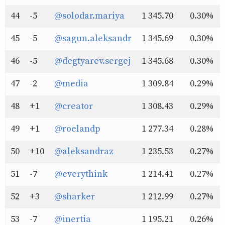
44
-5
@solodar.mariya
1 345.70
0.30%
45
-5
@sagun.aleksandr
1 345.69
0.30%
46
-5
@degtyarev.sergej
1 345.68
0.30%
47
-2
@media
1 309.84
0.29%
48
+1
@creator
1 308.43
0.29%
49
+1
@roelandp
1 277.34
0.28%
50
+10
@aleksandraz
1 235.53
0.27%
51
-7
@everythink
1 214.41
0.27%
52
+3
@sharker
1 212.99
0.27%
53
-7
@inertia
1 195.21
0.26%