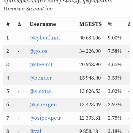
принадлежащих кибер•Фонду, фаундейшн
Голоса и Steemit inc.
#
Δ
Username
MGESTS
%
Δ
1
-
@cyberfund
40 634.06
9.00%
-0
2
-
@golos
34 226.90
7.58%
-0
3
-
@steemit
20 968.90
4.65%
-0
4
-
@bender
15 948.40
3.53%
-0
5
-
@alexna
13 626.53
3.02%
-0
6
-
@synergen
13 423.49
2.97%
-0
7
-
@osipov.petr
12 393.31
2.75%
-0
8
-
@val
9 858.18
2.18%
-0