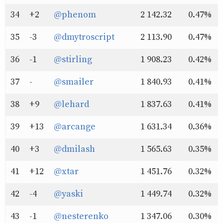
34
+2
@phenom
2 142.32
0.47%
35
-3
@dmytroscript
2 113.90
0.47%
36
-1
@stirling
1 908.23
0.42%
37
-
@smailer
1 840.93
0.41%
38
+9
@lehard
1 837.63
0.41%
39
+13
@arcange
1 631.34
0.36%
40
+3
@dmilash
1 565.63
0.35%
41
+12
@xtar
1 451.76
0.32%
42
-4
@yaski
1 449.74
0.32%
43
-1
@nesterenko
1 347.06
0.30%