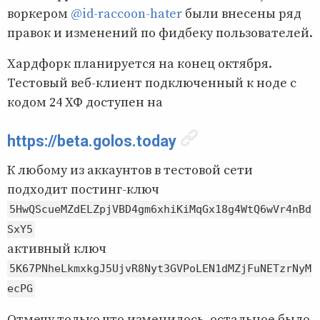
воркером
@id-raccoon-hater
были внесены ряд
правок и изменений по фидбеку пользователей.
Хардфорк планируется на конец октября.
Тестовый веб-клиент подключенный к ноде с
кодом 24 ХФ доступен на
https://beta.golos.today
К любому из аккаунтов в тестовой сети
подходит постинг-ключ
5HwQScueMZdELZpjVBD4gm6xhiKiMqGx18g4WtQ6wVr4nBd
SxY5
активный ключ
5K67PNheLkmxkgJ5UjvR8Nyt3GVPoLEN1dMZjFuNETzrNyM
ecPG
Отмечу только что изменилось, остальное было