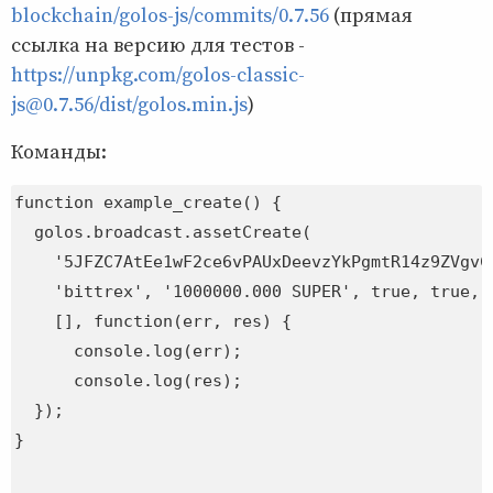
blockchain/golos-js/commits/0.7.56
(прямая
ссылка на версию для тестов -
https://unpkg.com/golos-classic-
js@0.7.56/dist/golos.min.js
)
Команды:
function example_create() {

  golos.broadcast.assetCreate(

    '5JFZC7AtEe1wF2ce6vPAUxDeevzYkPgmtR14z9ZVgvCC
    'bittrex', '1000000.000 SUPER', true, true, 
    [], function(err, res) {

      console.log(err);

      console.log(res);

  });

}
