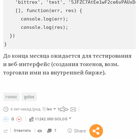
    'bittrex', 'test', '5JFZC7AtEe1wF2ce6vPAUxDe
    [], function(err, res) {

      console.log(err);

      console.log(res);

  })

До конца месяца ожидается для тестирования
и веб-интерфейс (создания токенов, возм.
торговли ими на внутренней бирже).
голос
golos
6 лет назад
(ред. 7)
lex
0
11242.000 GOLOS
10 GOLOS
Share
Ответить
7
Reward