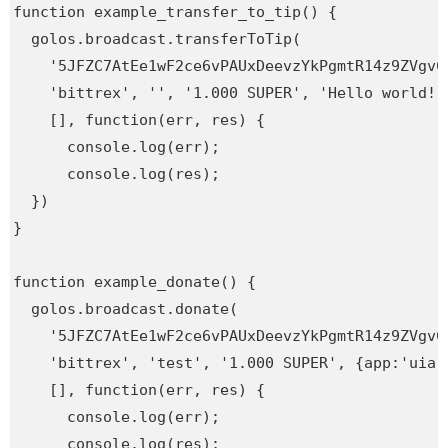
function example_transfer_to_tip() {

  golos.broadcast.transferToTip(

    '5JFZC7AtEe1wF2ce6vPAUxDeevzYkPgmtR14z9ZVgvCC
    'bittrex', '', '1.000 SUPER', 'Hello world!',
    [], function(err, res) {

      console.log(err);

      console.log(res);

  })

}

function example_donate() {

  golos.broadcast.donate(

    '5JFZC7AtEe1wF2ce6vPAUxDeevzYkPgmtR14z9ZVgvCC
    'bittrex', 'test', '1.000 SUPER', {app:'uia-
    [], function(err, res) {

      console.log(err);

      console.log(res);
