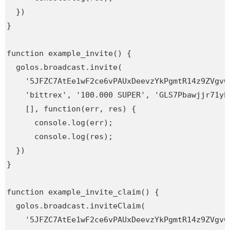
  })

}

function example_invite() {

  golos.broadcast.invite(

    '5JFZC7AtEe1wF2ce6vPAUxDeevzYkPgmtR14z9ZVgvCC
    'bittrex', '100.000 SUPER', 'GLS7Pbawjjr71yb
    [], function(err, res) {

      console.log(err);

      console.log(res);

  })

}

function example_invite_claim() {

  golos.broadcast.inviteClaim(

    '5JFZC7AtEe1wF2ce6vPAUxDeevzYkPgmtR14z9ZVgvCC