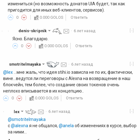
измениться (но возможность донатов UIA будет, так как
пригодится для иных веб-клиентов, сервисов).
0
0.000 GOLOS
Ответить
[-]
denis-skripnik
·
6 лет назад
·
·
Ясно. Благодарю.
0
0.000 GOLOS
Ответить
[-]
smotritelmayaka
·
6 лет назад
@lex
...мне жаль, что идея stihi.io зависла не по их, фактически,
вине...ведутся ли переговоры с Alexna на возвращение в наш
блокчейн, тем более, что создание своих токенов очень
неплохо вписывается в их концепцию..
0
0.000 GOLOS
Ответить
[-]
lex
·
6 лет назад
·
@smotritelmayaka
с
@alexna
я не общался,
@anela
об изменениях в курсе, выбор
за ними...