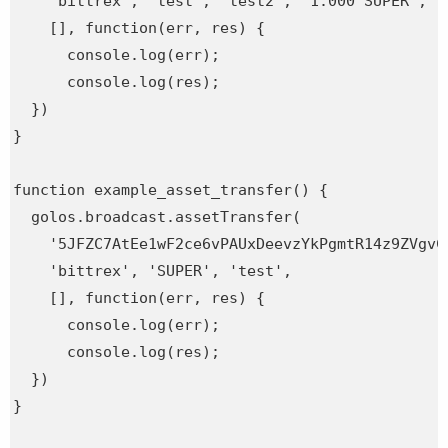
    'bittrex', 'test', 'test2', '1.000 SUPER', 'H
    [], function(err, res) {

      console.log(err);

      console.log(res);

  })

}

function example_asset_transfer() {

  golos.broadcast.assetTransfer(

    '5JFZC7AtEe1wF2ce6vPAUxDeevzYkPgmtR14z9ZVgvCC
    'bittrex', 'SUPER', 'test',

    [], function(err, res) {

      console.log(err);

      console.log(res);

  })

}
