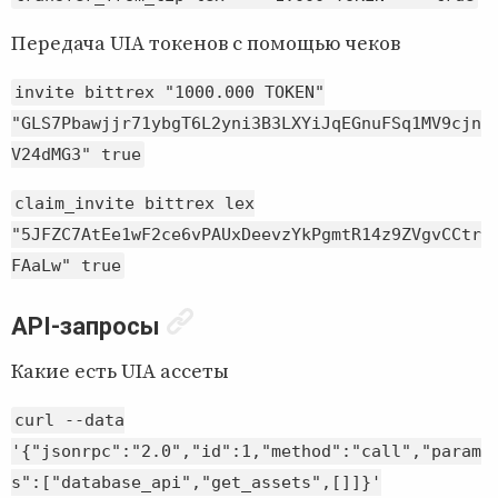
Передача UIA токенов с помощью чеков
invite bittrex "1000.000 TOKEN"
"GLS7Pbawjjr71ybgT6L2yni3B3LXYiJqEGnuFSq1MV9cjn
V24dMG3" true
claim_invite bittrex lex
"5JFZC7AtEe1wF2ce6vPAUxDeevzYkPgmtR14z9ZVgvCCtr
FAaLw" true
API-запросы
Какие есть UIA ассеты
curl --data
'{"jsonrpc":"2.0","id":1,"method":"call","param
s":["database_api","get_assets",[]]}'