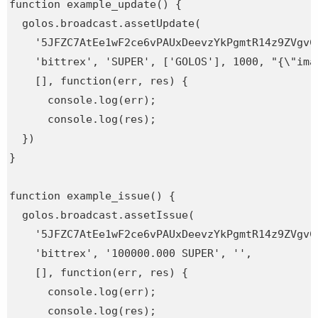
function example_update() {

  golos.broadcast.assetUpdate(

    '5JFZC7AtEe1wF2ce6vPAUxDeevzYkPgmtR14z9ZVgvCC
    'bittrex', 'SUPER', ['GOLOS'], 1000, "{\"ima
    [], function(err, res) {

      console.log(err);

      console.log(res);

  })

}

function example_issue() {

  golos.broadcast.assetIssue(

    '5JFZC7AtEe1wF2ce6vPAUxDeevzYkPgmtR14z9ZVgvCC
    'bittrex', '100000.000 SUPER', '',

    [], function(err, res) {

      console.log(err);

      console.log(res);
