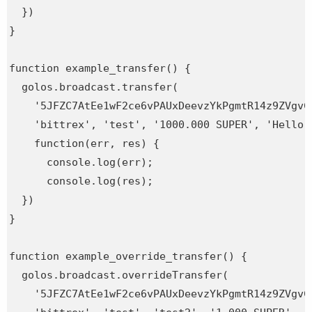
  })

}

function example_transfer() {

  golos.broadcast.transfer(

    '5JFZC7AtEe1wF2ce6vPAUxDeevzYkPgmtR14z9ZVgvCC
    'bittrex', 'test', '1000.000 SUPER', 'Hello w
    function(err, res) {

      console.log(err);

      console.log(res);

  })

}

function example_override_transfer() {

  golos.broadcast.overrideTransfer(

    '5JFZC7AtEe1wF2ce6vPAUxDeevzYkPgmtR14z9ZVgvCC