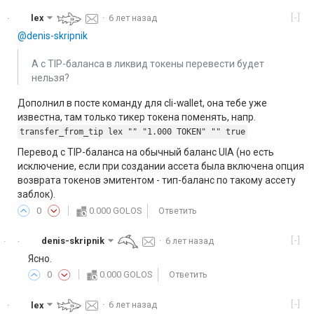
[-]
lex
·
6 лет назад
·
@denis-skripnik
А с TIP-баланса в ликвид токены перевести будет
нельзя?
Дополнил в посте команду для cli-wallet, она тебе уже
известна, там только тикер токена поменять, напр.
transfer_from_tip lex "" "1.000 TOKEN" "" true
Перевод с TIP-баланса на обычный баланс UIA (но есть
исключение, если при создании ассета была включена опция
возврата токенов эмитентом - тип-баланс по такому ассету
заблок).
0
0.000 GOLOS
Ответить
[-]
denis-skripnik
·
6 лет назад
·
·
Ясно.
0
0.000 GOLOS
Ответить
[-]
lex
·
6 лет назад
·