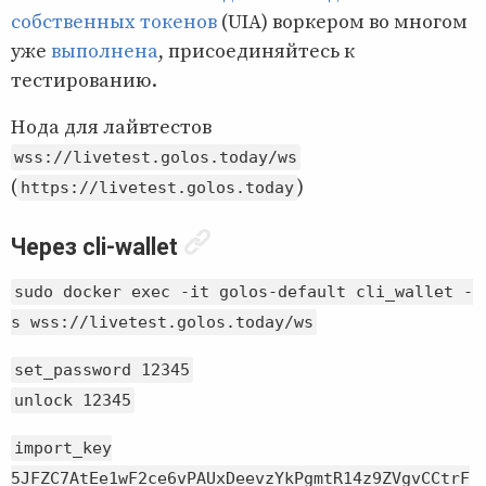
собственных токенов
(UIA) воркером во многом
уже
выполнена
, присоединяйтесь к
тестированию.
Нода для лайвтестов
wss://livetest.golos.today/ws
(
)
https://livetest.golos.today
Через cli-wallet
sudo docker exec -it golos-default cli_wallet -
s wss://livetest.golos.today/ws
set_password 12345
unlock 12345
import_key
5JFZC7AtEe1wF2ce6vPAUxDeevzYkPgmtR14z9ZVgvCCtrF