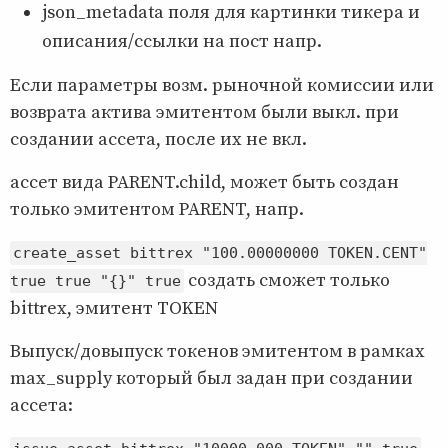
json_metadata поля для картинки тикера и
описания/ссылки на пост напр.
Если параметры возм. рыночной комиссии или
возврата актива эмитентом были выкл. при
создании ассета, после их не вкл.
ассет вида PARENT.child, может быть создан
только эмитентом PARENT, напр.
create_asset bittrex "100.00000000 TOKEN.CENT"
создать сможет только
true true "{}" true
bittrex, эмитент TOKEN
Выпуск/довыпуск токенов эмитентом в рамках
max_supply который был задан при создании
ассета: