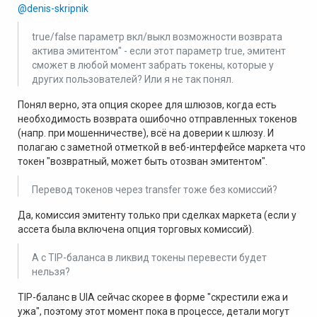
@denis-skripnik
true/false параметр вкл/выкл возможности возврата
актива эмитентом" - если этот параметр true, эмитент
сможет в любой момент забрать токены, которые у
других пользователей? Или я не так понял.
Понял верно, эта опция скорее для шлюзов, когда есть
необходимость возврата ошибочно отправленных токенов
(напр. при мошенничестве), всё на доверии к шлюзу. И
полагаю с заметной отметкой в веб-интерфейсе маркета что
токен "возвратный, может быть отозван эмитентом".
Перевод токенов через transfer тоже без комиссий?
Да, комиссия эмитенту только при сделках маркета (если у
ассета была включена опция торговых комиссий).
А с TIP-баланса в ликвид токены перевести будет
нельзя?
TIP-баланс в UIA сейчас скорее в форме "скрестили ежа и
ужа", поэтому этот момент пока в процессе, детали могут