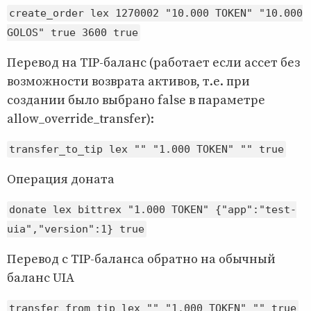
create_order lex 1270002 "10.000 TOKEN" "10.000
GOLOS" true 3600 true
Перевод на TIP-баланс (работает если ассет без
возможности возврата активов, т.е. при
создании было выбрано false в параметре
allow_override_transfer):
transfer_to_tip lex "" "1.000 TOKEN" "" true
Операция доната
donate lex bittrex "1.000 TOKEN" {"app":"test-
uia","version":1} true
Перевод с TIP-баланса обратно на обычный
баланс UIA
transfer_from_tip lex "" "1.000 TOKEN" "" true