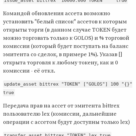
issue_asset bittrex "10000.000 TOKEN" "" true
Командой обновления ассета возможно
установить "белый список" ассетов к которым
открыты торги (в данном случае TOKEN будет
можно торговать только к GOLOS) и % торговой
комиссии (который будет поступать на баланс
эмитента со сделок, в примере 1%). Указав []
открыта торговля к любому токену, как и 0
комиссии - её откл.
update_asset bittrex "TOKEN" ["GOLOS"] 100 "{}"
true
Передача прав на ассет от эмитента bittrex
пользователю lex (комиссии, дальнейшие
операции с ассетом будут доступны только lex)
transfer_asset bittrex "TOKEN" lex true