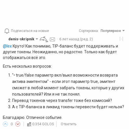
Подписаться на новые
Сортировка
:
Популярное
[-]
denis-skripnik
·
6 лет назад
(ред. 2)
@lex
Круто! Как понимаю, TIP-баланс будет поддерживать и
другие токены. Неожиданно, но радостно. Только как будет
отображаться всё это.
Есть несколько вопросов:
"• true/false параметр вкл/выкл возможности возврата
актива эмитентом" - если этот параметр true, эмитент
сможет в любой момент забрать токены, которые у других
пользователей? Или я не так понял.
Перевод токенов через transfer тоже без комиссий?
А с TIP-баланса в ликвид токены перевести будет нельзя?
Благодарю. Отличное событие.
0
0.354 GOLOS
Ответить