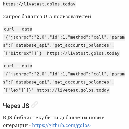
https://livetest.golos.today
Запрос баланса UIA пользователей
curl --data
'{"jsonrpc":"2.0","id":1,"method":"call","param
s":["database_api","get_accounts_balances",
[["bittrex"]]]}' https://livetest.golos.today
curl --data
'{"jsonrpc":"2.0","id":1,"method":"call","param
s":["database_api","get_accounts_balances",
[["lex"]]]}' https://livetest.golos.today
Через JS
В JS-библиотеку были добавлены новые
операции -
https://github.com/golos-