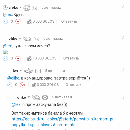
[-]
aleks
·
5 лет назад
@lex
, Круто!
0
0.000 GOLOS
Ответить
[-]
oliko
·
5 лет назад
@lex
, куда форум исчез?
0
10.000 GOLOS
Ответить
[-]
lex
·
5 лет назад
·
@oliko
, в командировке, завтра вернётся ))
0
0.000 GOLOS
Ответить
[-]
oliko
·
5 лет назад
·
·
@lex
, я прям заскучала без:))
Вот таких нытиков банила б к чертям:
https://golos.id/ru--golos/@sterh/pervyi-blin-komom-pri-
popytke-kupit-golosov#comments