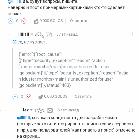
@lllll1ll
, да, будут вопросы, пишите.
Наверно и пост с примерами/картинками кто-то сделает
позже...
0
0.000 GOLOS
Ответить
[-]
lllll1ll
·
5 лет назад
·
·
@lex
, не пускает:
{"error":{"root_cause":
[{"type":"security_exception","reason":"action
[cluster:monitor/main] is unauthorized for user
[golosclient]"}],"type":"security_exception","reason":"actio
n [cluster:monitor/main] is unauthorized for user
[golosclient]"},"status":403}
0
0.000 GOLOS
Ответить
[-]
lex
·
5 лет назад
·
·
·
@lllll1ll
, ссылка в конце поста для разработчиков
(которые захотят интегрировать поиск в своих сервисах
и пр.), для пользователей "как попасть в поиск" отмечено
на скрине...