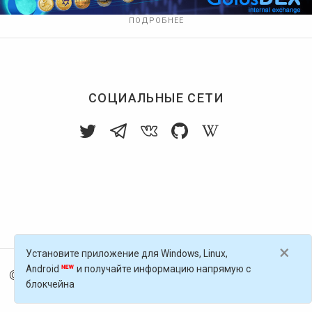
ПОДРОБНЕЕ
СОЦИАЛЬНЫЕ СЕТИ
×
Установите приложение для Windows, Linux,
Android
и получайте информацию напрямую с
© 2016-
2026
Голос Блоги — децентрализованная п
блокчейна
латформа, работающая на блокчейне Golos