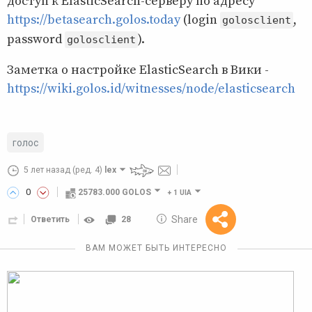
доступ к ElasticSearch-серверу по адресу
https://betasearch.golos.today
(login
,
golosclient
password
).
golosclient
Заметка о настройке ElasticSearch в Вики -
https://wiki.golos.id/witnesses/node/elasticsearch
голос
5 лет назад
(ред. 4)
lex
0
25783.000 GOLOS
+
1 UIA
10 GOLOS
Share
Ответить
28
Reward
ВАМ МОЖЕТ БЫТЬ ИНТЕРЕСНО