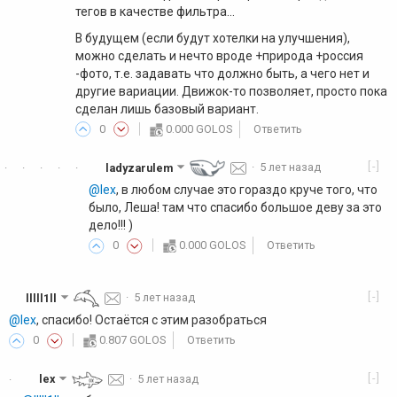
тегов в качестве фильтра...
В будущем (если будут хотелки на улучшения),
можно сделать и нечто вроде +природа +россия
-фото, т.е. задавать что должно быть, а чего нет и
другие вариации. Движок-то позволяет, просто пока
сделан лишь базовый вариант.
0
0.000 GOLOS
Ответить
[-]
ladyzarulem
·
5 лет назад
·
·
·
·
·
@lex
, в любом случае это гораздо круче того, что
было, Леша! там что спасибо большое деву за это
дело!!! )
0
0.000 GOLOS
Ответить
[-]
lllll1ll
·
5 лет назад
@lex
, спасибо! Остаётся с этим разобраться
0
0.807 GOLOS
Ответить
[-]
lex
·
5 лет назад
·