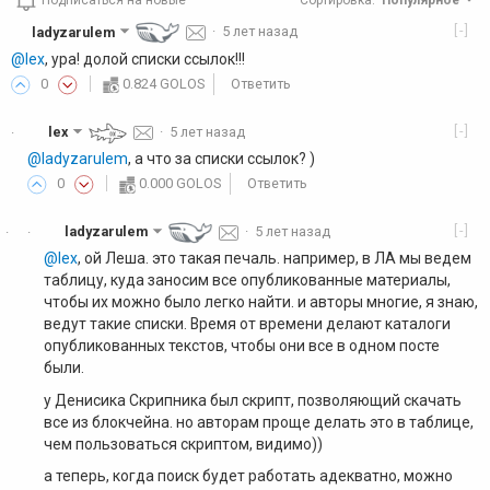
Подписаться на новые
Сортировка
:
Популярное
[-]
ladyzarulem
·
5 лет назад
@lex
, ура! долой списки ссылок!!!
0
0.824 GOLOS
Ответить
[-]
lex
·
5 лет назад
·
@ladyzarulem
, а что за списки ссылок? )
0
0.000 GOLOS
Ответить
[-]
ladyzarulem
·
5 лет назад
·
·
@lex
, ой Леша. это такая печаль. например, в ЛА мы ведем
таблицу, куда заносим все опубликованные материалы,
чтобы их можно было легко найти. и авторы многие, я знаю,
ведут такие списки. Время от времени делают каталоги
опубликованных текстов, чтобы они все в одном посте
были.
у Денисика Скрипника был скрипт, позволяющий скачать
все из блокчейна. но авторам проще делать это в таблице,
чем пользоваться скриптом, видимо))
а теперь, когда поиск будет работать адекватно, можно