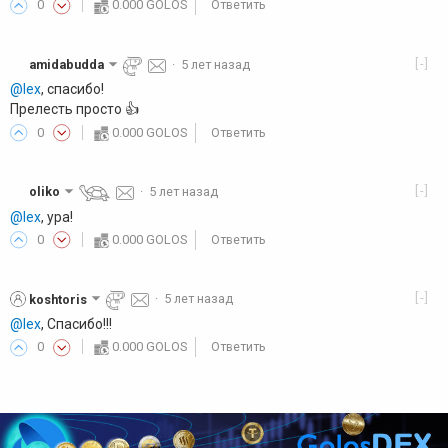
0
0.000 GOLOS
Ответить
[-]
amidabudda
·
5 лет назад
@lex
, спасибо!
Прелесть просто 👍️
0
0.000 GOLOS
Ответить
[-]
oliko
·
5 лет назад
@lex
, ура!
0
0.000 GOLOS
Ответить
[-]
koshtoris
·
5 лет назад
@lex
, Спасибо!!!
0
0.000 GOLOS
Ответить