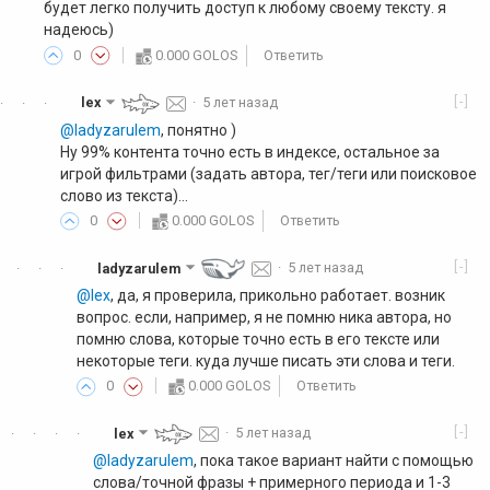
будет легко получить доступ к любому своему тексту. я
надеюсь)
0
0.000 GOLOS
Ответить
[-]
lex
·
5 лет назад
·
·
·
@ladyzarulem
, понятно )
Ну 99% контента точно есть в индексе, остальное за
игрой фильтрами (задать автора, тег/теги или поисковое
слово из текста)...
0
0.000 GOLOS
Ответить
[-]
ladyzarulem
·
5 лет назад
·
·
·
@lex
, да, я проверила, прикольно работает. возник
вопрос. если, например, я не помню ника автора, но
помню слова, которые точно есть в его тексте или
некоторые теги. куда лучше писать эти слова и теги.
0
0.000 GOLOS
Ответить
[-]
lex
·
5 лет назад
·
·
·
·
@ladyzarulem
, пока такое вариант найти с помощью
слова/точной фразы + примерного периода и 1-3