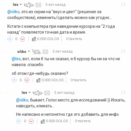
[-]
lex
·
5 лет назад
·
@oliko
, это из серии на "вкус и цвет" (решение за
сообществом), изменить/сделать можно как угодно...
Кстати с компьютера при наведении курсора на "2 года
назад" появляется точная дата и время.
0
0.000 GOLOS
Ответить
[-]
oliko
·
5 лет назад
·
·
@lex
, вот, если б ты не сказал, я б курсор бы ни за что не
навела. спасибо
об этом где-нибудь сказано?
0
0.000 GOLOS
Ответить
[-]
lex
·
5 лет назад
·
·
·
@oliko
, бывает, Голос место для исследований )) Искать,
наводить, кликать...
Не написано и непонятно где это добавить для инфо.
0
0.000 GOLOS
Ответить