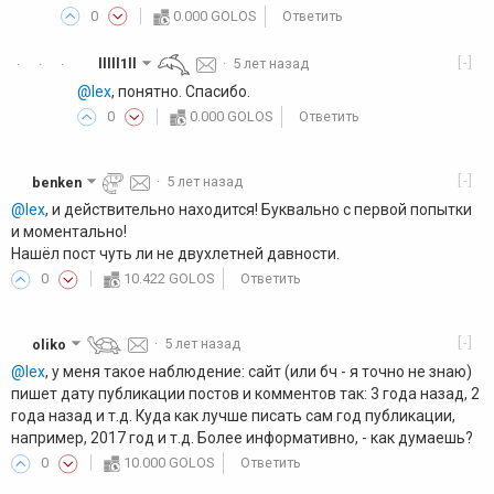
0
0.000 GOLOS
Ответить
[-]
lllll1ll
·
5 лет назад
·
·
·
@lex
, понятно. Спасибо.
0
0.000 GOLOS
Ответить
[-]
benken
·
5 лет назад
@lex
, и действительно находится! Буквально с первой попытки
и моментально!
Нашёл пост чуть ли не двухлетней давности.
0
10.422 GOLOS
Ответить
[-]
oliko
·
5 лет назад
@lex
, у меня такое наблюдение: сайт (или бч - я точно не знаю)
пишет дату публикации постов и комментов так: 3 года назад, 2
года назад и т.д. Куда как лучше писать сам год публикации,
например, 2017 год и т.д. Более информативно, - как думаешь?
0
10.000 GOLOS
Ответить