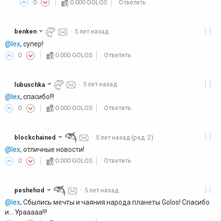
0
0.000 GOLOS
Ответить
[-]
benken
·
5 лет назад
@lex
, супер!
0
0.000 GOLOS
Ответить
[-]
lubuschka
·
5 лет назад
@lex
, спасибо!!!
0
0.000 GOLOS
Ответить
[-]
blockchained
·
5 лет назад
(ред. 2)
@lex
, отличные новости!
0
0.000 GOLOS
Ответить
[-]
peshehod
·
5 лет назад
@lex
, Сбылись мечты и чаяния народа планеты Golos! Спасибо
и... Урааааа!!!