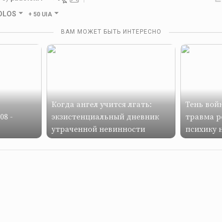
GOLOS
+
50 UIA
ВАМ МОЖЕТ БЫТЬ ИНТЕРЕСНО
Когда ангел учится лгать:
Тень войн
08 -
экзистенциальный дневник
травма р
утраченной невинности
психику 
уничтожа