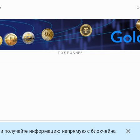
е
С
ПОДРОБНЕЕ
×
и получайте информацию напрямую с блокчейна
анная платформа, работающая на блокчейне Golos