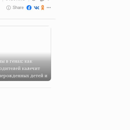
10 GOLOS
Share
Reward
ы в генах: как
одителей калечит
нерожденных детей и
ет будущее