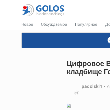
Новое
Обсуждаемое
Популярное
До
Цифровое В
кладбище Го
padolski1
85