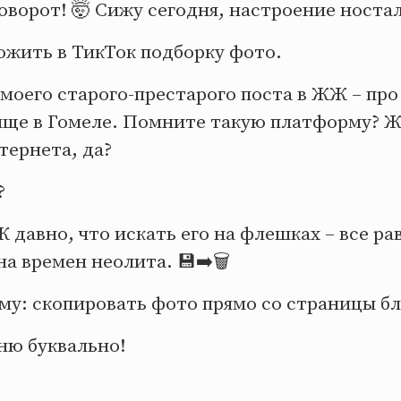
поворот! 🤯 Сижу сегодня, настроение носта
ожить в ТикТок подборку фото.
с моего старого-престарого поста в ЖЖ – пр
ище в Гомеле. Помните такую платформу? Ж
тернета, да?
?
 давно, что искать его на флешках – все ра
на времен неолита. 💾➡️🗑️
му: скопировать фото прямо со страницы бл
ню буквально!