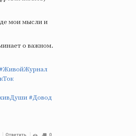
где мои мысли и
оминает о важном.
#ЖивойЖурнал
кТок
хивДуши
#Довод
Ответить
0