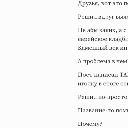
Друзья, вот это 
Решил вдруг выл
Не абы каких, а 
еврейское кладб
Каменный век ин
А проблема в чем
Пост написан ТАК
иголку в стоге се
Решил по-просто
Название-то пом
Почему?