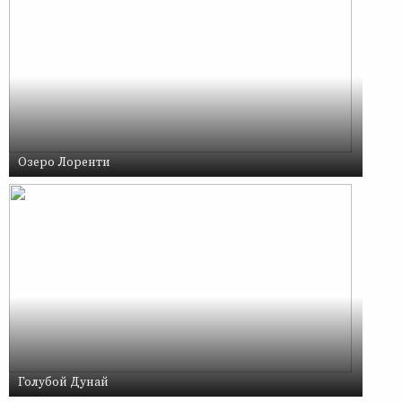
Озеро Лоренти
Голубой Дунай