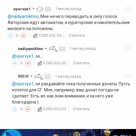
[-]
vpervye1
·
1 месяц назад
·
@nadiyamikhno
, Мне нечего переводить в силу голоса.
Авторские идут автоматом, а кураторские и накопительские
мелюзге на положены
0
0.000 GOLOS
Ответить
[-]
nadiyamikhno
·
1 месяц назад
·
·
@vpervye1
, эх....
0
0.000 GOLOS
Ответить
[-]
lllll1ll
·
1 месяц назад
·
·
@vpervye1
, не раздавайте пока полученные донаты. Пусть
копятся для СГ. Мне, например, ваш донат погоды не
сделает. Есть ап, как знак внимания, и за него уже
благодарна ).
0
0.000 GOLOS
Ответить