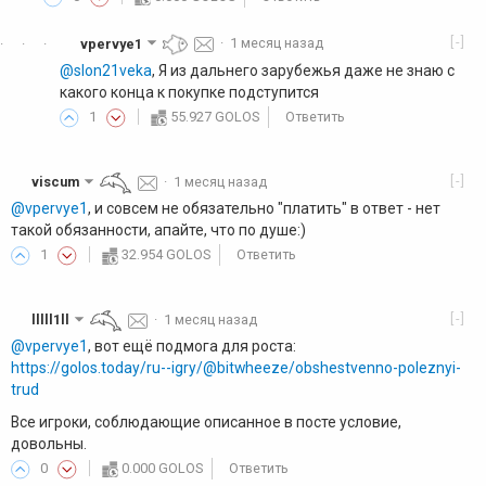
[-]
vpervye1
·
1 месяц назад
·
·
·
@slon21veka
, Я из дальнего зарубежья даже не знаю с
какого конца к покупке подступится
1
55.927 GOLOS
Ответить
[-]
viscum
·
1 месяц назад
@vpervye1
, и совсем не обязательно "платить" в ответ - нет
такой обязанности, апайте, что по душе:)
1
32.954 GOLOS
Ответить
[-]
lllll1ll
·
1 месяц назад
@vpervye1
, вот ещё подмога для роста:
https://golos.today/ru--igry/@bitwheeze/obshestvenno-poleznyi-
trud
Все игроки, соблюдающие описанное в посте условие,
довольны.
0
0.000 GOLOS
Ответить