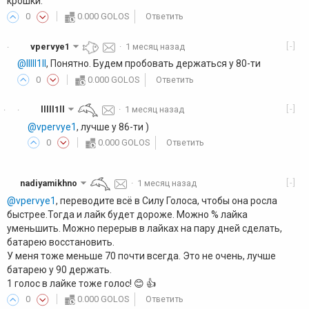
крошки.
0
0.000 GOLOS
Ответить
[-]
vpervye1
·
1 месяц назад
·
@lllll1ll
, Понятно. Будем пробовать держаться у 80-ти
0
0.000 GOLOS
Ответить
[-]
lllll1ll
·
1 месяц назад
·
·
@vpervye1
, лучше у 86-ти )
0
0.000 GOLOS
Ответить
[-]
nadiyamikhno
·
1 месяц назад
@vpervye1
, переводите всё в Силу Голоса, чтобы она росла
быстрее.Тогда и лайк будет дороже. Можно % лайка
уменьшить. Можно перерыв в лайках на пару дней сделать,
батарею восстановить.
У меня тоже меньше 70 почти всегда. Это не очень, лучше
батарею у 90 держать.
1 голос в лайке тоже голос! 😊 👍️
0
0.000 GOLOS
Ответить