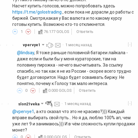
Насчет купить голосов, можно попробовать здесь
https://t.me/golostrading
, если пока не дорасли до работы с
биржей. Смотря,какая у Вас валюта и по какому курсу
готовы купить. Возможно кто-то откликнется.
1
76.177 GOLOS
Ответить
[-]
vpervye1
·
1 месяц назад
·
·
·
@lindsay
, Я тоже раньше половиной батареи лайкала -
даже если и были бы у меня кураторские, там на
половину пирожка - нечего высчитывать. За ссылку
спасибо, но так как я не из России - скорее всего трудно
будет договорится. Надо будет осваивать биржу. Не
понятно, почему к Голосу так мало интереса.
0
0.000 GOLOS
Ответить
[-]
slon21veka
·
1 месяц назад
·
·
@vpervye1
, а кто сказал что это не красиво?))) Каждый
вправе выбирать свой путь... Но я да, люблю 100% ап, чем
уже лет 9 и занимаюсь))) И в чём сложность купли продажи
монет?
0
0.000 GOLOS
Ответить