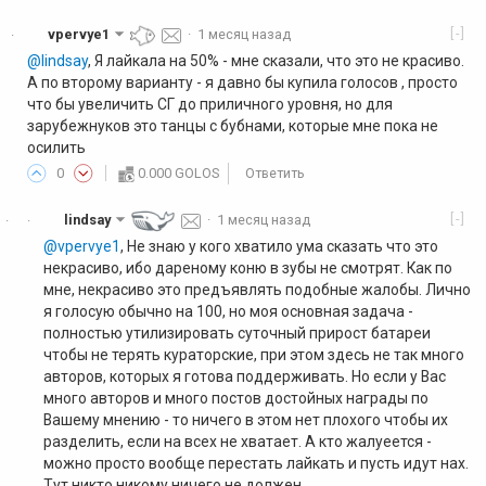
[-]
vpervye1
·
1 месяц назад
·
@lindsay
, Я лайкала на 50% - мне сказали, что это не красиво.
А по второму варианту - я давно бы купила голосов , просто
что бы увеличить СГ до приличного уровня, но для
зарубежнуков это танцы с бубнами, которые мне пока не
осилить
0
0.000 GOLOS
Ответить
[-]
lindsay
·
1 месяц назад
·
·
@vpervye1
, Не знаю у кого хватило ума сказать что это
некрасиво, ибо дареному коню в зубы не смотрят. Как по
мне, некрасиво это предъявлять подобные жалобы. Лично
я голосую обычно на 100, но моя основная задача -
полностью утилизировать суточный прирост батареи
чтобы не терять кураторские, при этом здесь не так много
авторов, которых я готова поддерживать. Но если у Вас
много авторов и много постов достойных награды по
Вашему мнению - то ничего в этом нет плохого чтобы их
разделить, если на всех не хватает. А кто жалуеется -
можно просто вообще перестать лайкать и пусть идут нах.
Тут никто никому ничего не должен.