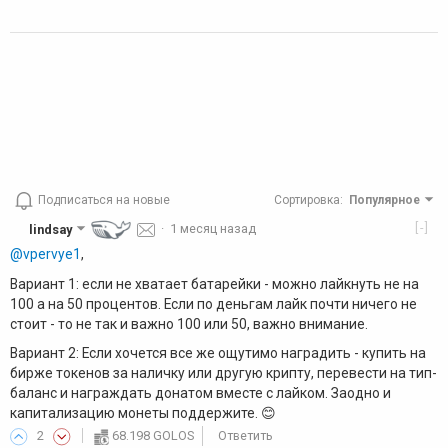
Подписаться на новые
Сортировка
:
Популярное
[-]
lindsay
·
1 месяц назад
@vpervye1
,
Вариант 1: если не хватает батарейки - можно лайкнуть не на
100 а на 50 процентов. Если по деньгам лайк почти ничего не
стоит - то не так и важно 100 или 50, важно внимание.
Вариант 2: Если хочется все же ощутимо наградить - купить на
бирже токенов за наличку или другую крипту, перевести на тип-
баланс и награждать донатом вместе с лайком. Заодно и
капитализацию монеты поддержите. 😊
2
68.198 GOLOS
Ответить