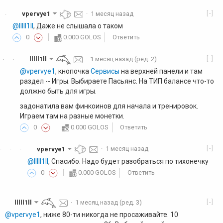
[-]
vpervye1
·
1 месяц назад
·
@lllll1ll
, Даже не слышала о таком
0
0.000 GOLOS
Ответить
[-]
lllll1ll
·
1 месяц назад
(ред. 2)
·
·
@vpervye1
, кнопочка
Сервисы
на верхней панели и там
раздел -- Игры. Выбираете Пасьянс. На ТИП балансе что-то
должно быть для игры.
задонатила вам финкоинов для начала и тренировок.
Играем там на разные монетки.
0
0.000 GOLOS
Ответить
[-]
vpervye1
·
1 месяц назад
·
·
·
@lllll1ll
, Спасибо. Надо будет разобраться по тихонечку
0
0.000 GOLOS
Ответить
[-]
lllll1ll
·
1 месяц назад
(ред. 3)
@vpervye1
, ниже 80-ти никогда не просаживайте. 10