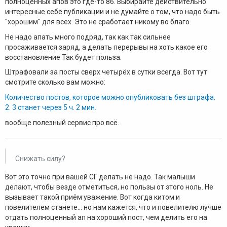
полноценных апов это где-то 86. Выбирайте действительно
интересные себе публикации и не думайте о том, что надо быть
"хорошим" для всех. Это не сработает никому во благо.
Не надо апать много подряд, так как так сильнее
просаживается заряд, а делать перерывы на хоть какое его
восстановление Так будет польза.
Штрафовали за посты сверх четырёх в сутки всегда. Вот тут
смотрите сколько вам можно:
Количество постов, которое можно опубликовать без штрафа:
2. 3 станет через 5 ч. 2 мин.
вообще полезный сервис про всё.
Снижать силу?
Вот это точно при вашей СГ делать не надо. Так малыши
делают, чтобы везде отметиться, но пользы от этого ноль. Не
вызывает такой приём уважение. Вот когда китом и
повелителем станете... но нам кажется, что и повелителю лучше
отдать полноценный ап на хороший пост, чем делить его на