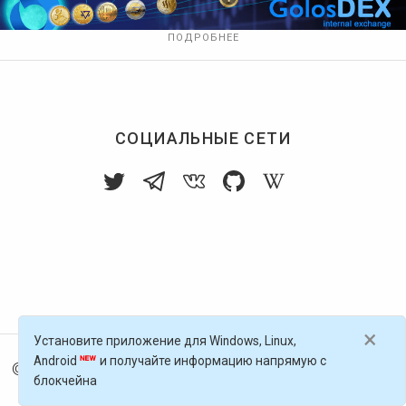
ПОДРОБНЕЕ
СОЦИАЛЬНЫЕ СЕТИ
×
Установите приложение для Windows, Linux,
Android
и получайте информацию напрямую с
© 2016-
2026
Голос Блоги — децентрализованная п
блокчейна
латформа, работающая на блокчейне Golos