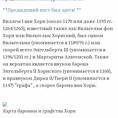
**Предыдущий пост был здесь! **
Виллем I ван Хорн (около 1170 или даже 1195 гг. -
1264/1265), известный также как Вильгельм фон
Хорн или Вильгельм Хорнский, был сыном
Вильгельма (упоминается в 1189/91 г.) или
скорей всего Энгельберта III (упоминается в
1196/1203 гг.) и Маргариты Альтенской. Также
он вероятно является внуком барона
Энгельберта II Хорнского (упоминается в 1160),
и правнуком Дирка II/Тьери II (упоминается в
1147) "графа" , а скорее барона ван Хорн.
Карта баронии и графства Хорн