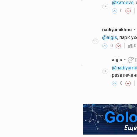
·
@kateevs
,
86
0
nadiyamikhno
@algis
, парк у
92
0
0
algis
·
@nadiyami
86
развлечен
0