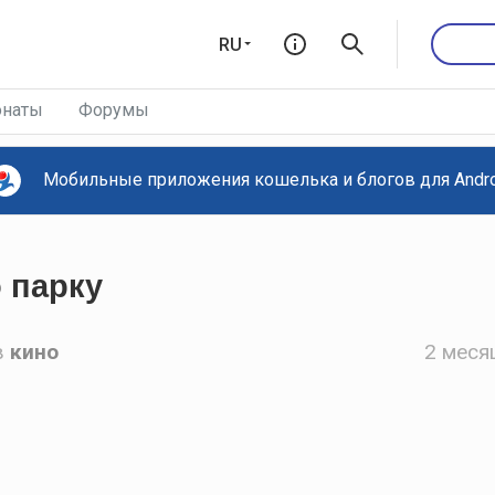
RU
наты
Форумы
Мобильные приложения кошелька и блогов для Androi
 парку
в
кино
2 меся