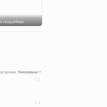
е гвардейцы
ортировка
:
Популярное
[-]
[-]