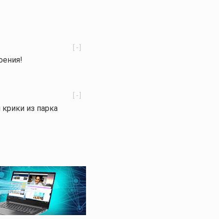
[-]
оения!
[-]
 крики из парка