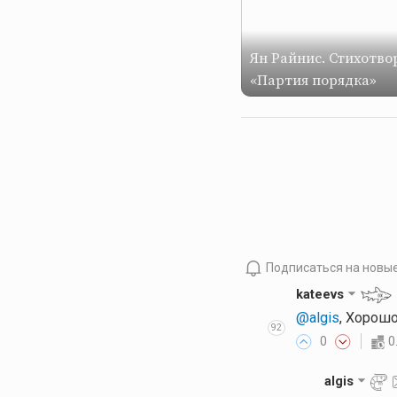
Ян Райнис. Стихотво
«Партия порядка»
Подписаться на новы
kateevs
@algis
, Хорошо
92
0
0
algis