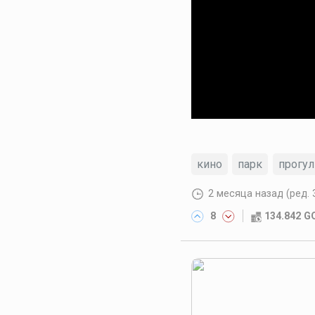
кино
парк
прогул
2 месяца назад
(ред. 
8
134.842 