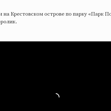
и на Крестовском острове по парку «Парк По
ролик.