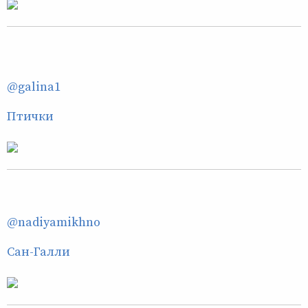
@galina1
Птички
@nadiyamikhno
Сан-Галли