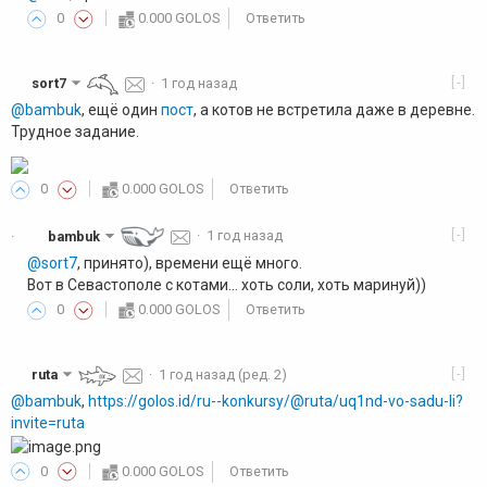
0
0.000 GOLOS
Ответить
[-]
sort7
·
1 год назад
@bambuk
, ещё один
пост
, а котов не встретила даже в деревне.
Трудное задание.
0
0.000 GOLOS
Ответить
[-]
bambuk
·
1 год назад
·
@sort7
, принято), времени ещё много.
Вот в Севастополе с котами... хоть соли, хоть маринуй))
0
0.000 GOLOS
Ответить
[-]
ruta
·
1 год назад
(ред. 2)
@bambuk
,
https://golos.id/ru--konkursy/@ruta/uq1nd-vo-sadu-li?
invite=ruta
0
0.000 GOLOS
Ответить