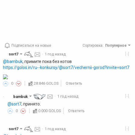
Подписаться на новые
Сортировка
:
Популярное
[-]
sort7
·
1 год назад
@bambuk
, примите пока без котов
https://golos.in/ru--konkursy/@sort7/vechernii-gorod?invite=sort7
0
28.846 GOLOS
Ответить
[-]
bambuk
·
1 год назад
·
@sort7
, принято.
0
0.000 GOLOS
Ответить
[-]
sort7
·
1 год назад