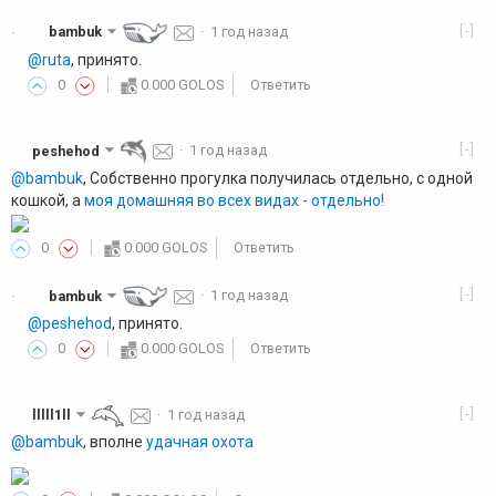
[-]
bambuk
·
1 год назад
·
@ruta
, принято.
0
0.000 GOLOS
Ответить
[-]
peshehod
·
1 год назад
@bambuk
, Собственно прогулка получилась отдельно, с одной
кошкой, а
моя домашняя во всех видах - отдельно!
0
0.000 GOLOS
Ответить
[-]
bambuk
·
1 год назад
·
@peshehod
, принято.
0
0.000 GOLOS
Ответить
[-]
lllll1ll
·
1 год назад
@bambuk
, вполне
удачная охота