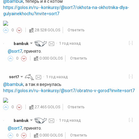
@bambuk
, теперь и я с котом
https://golos.in/ru--konkursy/@sort7/okhota-na-okhotnika-dlya-
gulyainekhochu?invite=sort7
0
28.528 GOLOS
Ответить
[-]
bambuk
·
1 год назад
·
@sort7
, принято.
0
0.000 GOLOS
Ответить
[-]
sort7
·
1 год назад
@bambuk
, а так я вернулась
https://golos.in/ru--konkursy/@sort7/obratno-v-gorod?invite=sort7
0
27.465 GOLOS
Ответить
[-]
bambuk
·
1 год назад
·
@sort7
, принято.
0
0.000 GOLOS
Ответить