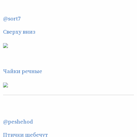
@sort7
Сверху вниз
Чайки речные
@peshehod
Птички щебечут