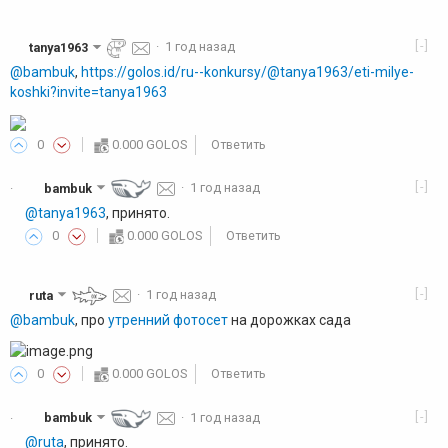
[-]
tanya1963
·
1 год назад
@bambuk
,
https://golos.id/ru--konkursy/@tanya1963/eti-milye-
koshki?invite=tanya1963
0
0.000 GOLOS
Ответить
[-]
bambuk
·
1 год назад
·
@tanya1963
, принято.
0
0.000 GOLOS
Ответить
[-]
ruta
·
1 год назад
@bambuk
, про
утренний фотосет
на дорожках сада
0
0.000 GOLOS
Ответить
[-]
bambuk
·
1 год назад
·
@ruta
, принято.