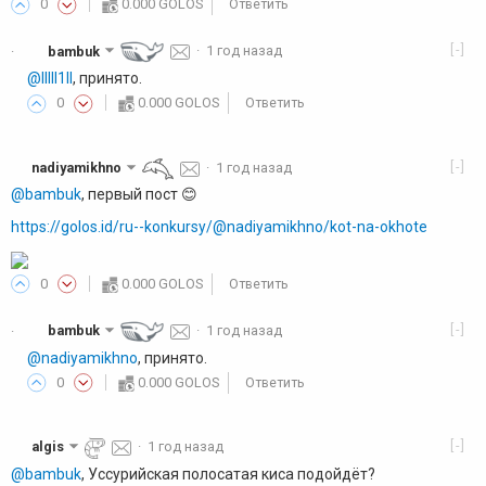
0
0.000 GOLOS
Ответить
[-]
bambuk
·
1 год назад
·
@lllll1ll
, принято.
0
0.000 GOLOS
Ответить
[-]
nadiyamikhno
·
1 год назад
@bambuk
, первый пост 😊
https://golos.id/ru--konkursy/@nadiyamikhno/kot-na-okhote
0
0.000 GOLOS
Ответить
[-]
bambuk
·
1 год назад
·
@nadiyamikhno
, принято.
0
0.000 GOLOS
Ответить
[-]
algis
·
1 год назад
@bambuk
, Уссурийская полосатая киса подойдёт?