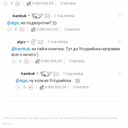
0
0.000 GOLOS
Ответить
[-]
bambuk
·
1 год назад
·
@algis
, из-подворотни? )))
0
0.000 GOLOS
Ответить
[-]
algis
·
1 год назад
·
·
@bambuk
, из тайги конечно. Тут до Уссурийска напрямки
всего ничего:)
0
0.000 GOLOS
Ответить
[-]
bambuk
·
1 год назад
·
·
·
@algis
, ну если из Уссурийска ... )))
0
0.000 GOLOS
Ответить
Часть комментариев скрыта из-за низкого рейтинга или автором
блога
.