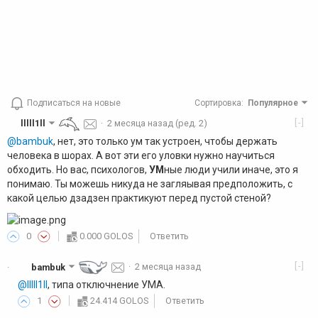
Подписаться на новые
Сортировка
:
Популярное
[-]
lllll1ll
·
2 месяца назад
(ред. 2)
@bambuk
, нет, это только ум так устроен, чтобы держать
человека в шорах. А вот эти его уловки нужно научиться
обходить. Но вас, психологов,
УМ
ные люди учили иначе, это я
понимаю. Ты можешь никуда не загляывая предположить, с
какой целью дзадзен практикуют перед пустой стеной?
0
0.000 GOLOS
Ответить
[-]
bambuk
·
2 месяца назад
·
@lllll1ll
, типа отключнение УМА.
1
24.414 GOLOS
Ответить