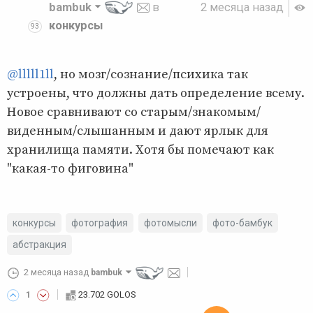
bambuk
в
2 месяца назад
конкурсы
93
@lllll1ll
, но мозг/сознание/психика так
устроены, что должны дать определение всему.
Новое сравнивают со старым/знакомым/
виденным/слышанным и дают ярлык для
хранилища памяти. Хотя бы помечают как
"какая-то фиговина"
конкурсы
фотография
фотомысли
фото-бамбук
абстракция
2 месяца назад
bambuk
23.702 GOLOS
1