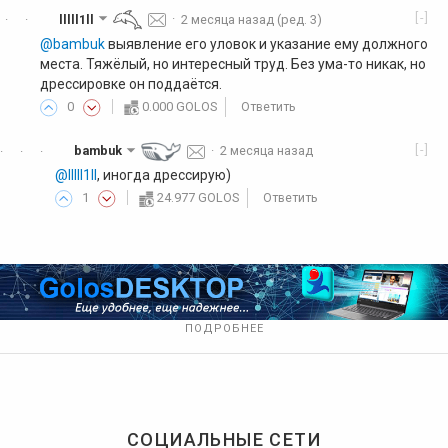
[-]
lllll1ll
·
2 месяца назад
(ред. 3)
·
·
@bambuk
выявление его уловок и указание ему должного
места. Тяжёлый, но интересный труд. Без ума-то никак, но
дрессировке он поддаётся.
0
0.000 GOLOS
Ответить
[-]
bambuk
·
2 месяца назад
·
·
·
@lllll1ll
, иногда дрессирую)
1
24.977 GOLOS
Ответить
ПОДРОБНЕЕ
СОЦИАЛЬНЫЕ СЕТИ