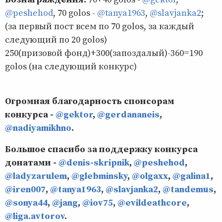
@peshehod
, 70 gоlоs -
@tanya1963
,
@slavjanka2
;
(за первый пост всем по 70 gоlоs, за каждый
следующий по 20 gоlоs)
250(призовой фонд)+300(запоздалый)-360=190
gоlоs (на следующий конкурс)
Огромная благодарность спонсорам
конкурса -
@gektor
,
@gerdananeis
,
@nadiyamikhno
.
Большое спасибо за поддержку конкурса
донатами -
@denis-skripnik
,
@peshehod
,
@ladyzarulem
,
@glebminsky
,
@olgaxx
,
@galina1
,
@iren007
,
@tanya1963
,
@slavjanka2
,
@tandemus
,
@sonya44
,
@jang
,
@iov75
,
@evildeathcore
,
@liga.avtorov
.