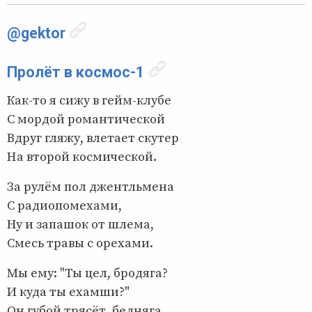
@gektor
Пролёт в космос-1
Как-то я сижу в гейм-клубе
С мордой романтической
Вдруг гляжу, влетает скутер
На второй космической.
За рулём пол джентльмена
С радиопомехами,
Ну и запашок от шлема,
Смесь травы с орехами.
Мы ему: "Ты цел, бродяга?
И куда ты ехамши?"
Он губой трясёт, бедняга,