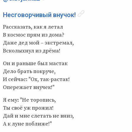
Несговорчивый внучок!
Рассказать, как я летал
В космос прям из дома?
Даже дед мой – экстремал,
Всколыхнул из дрёма!
Он и раньше был мастак
Дело брать покруче,
И сейчас: "Ох, так-растак!
Опережает внучек!"
Я ему: "Не торопись,
Ты своё уж прожил!
Дай и мне слетать не вниз,
А к луне поближе!"