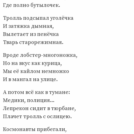
Где полно бутылочек.
Тролль подсыпал уголёчка
И затяжка дымная,
Вылетает из пенёчка
Тварь старорежимная.
Вроде лобстер-многоножка,
Но на вкус как курица,
Мы её кайлом немножко
И в мангал на улице.
А потом всё как в тумане:
Медики, полиция...
Лепрекон сидит в тюрбане,
Плачет тролль с ослицею.
Космонавты прибегали,