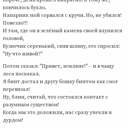
кончилось бухло.
Напарник мой сорвался с кручи. Но, не убился!
Повезло!!!
И там, где он в зелёный камень своей влупился
головой,
Кузнечик серенький, сняв шляпу, его спросил:
"Ну что живой?"
Потом сказал: "Привет, земляне!" – и в чащу
леса поскакал.
Я бинт достал и другу бошку бинтом как смог
перевязал!
Ну, блин, считай, что состоялся контакт с
разумным существом!
Когда мы это доложили, нас сразу упекли в
дурдом!