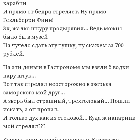
карабин
И прямо от бедра стреляет. Ну прямо
Гекльберри Финн!
Эх, жалко шкуру продырявил... Ведь можно
было бы в музей
На чучело сдать эту тушку, ну скажем за 700
рублей.
На эти деньги в Гастрономе мы взяли б водки
пару штук...
Вот так стрелял неосторожно в зверька
заморского мой друг...
А зверь был страшный, трехголовый... Пошли
искать, а он пропал.
И только дух как из столовой... Куда ж напарник
мой стрелял???
Короче, день прошёл напрасно. К тому же,