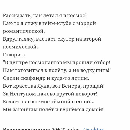
Рассказать, как летал я в космос?
Как-то я сижу в гейм-клубе с мордой
романтической,
Вдруг гляжу, влетает скутер на второй
космической.
Говорит:
"В центре космонавтов мы прошли отбор!
Нам готовиться к полёту, а не водку пить!"
Одели скафандр и куда-то летим.
Вот красотка Луна, вот Венера, прощай!
За Нептуном налево крутой поворот!
Качает нас космос тёмной волной...
Мы закончим полёт и вернёмся домой!
Вознаграждения:
70+40 gоlоs -
@gektor
,