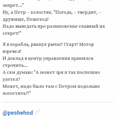
запрет…"
Ну, а Петр – холостяк. "Погодь, – твердит, –
дружище, Пешеход!
Надо выведать про размноженье главный их
секрет!"
Я в корабль, рванул рычаг! Старт! Мотор
взревел!
И доклад в центр управления принялся
строчить…
А сам думаю: "А может зря я так поспешно
улетел?
Может, надо было там с Петром подольше
погостить?!"
@peshehod