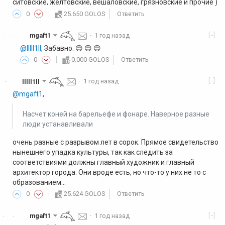
ситовские, желтовские, вешаловские, грязновские и прочие )
0
25.650 GOLOS
Ответить
[-]
mgaft1
·
1 год назад
·
·
@lllll1ll
, Забавно. 😊 😊 😊
0
0.000 GOLOS
Ответить
[-]
lllll1ll
·
1 год назад
·
@mgaft1
,
Насчет коней на барельефе и фонаре. Наверное разные
люди устанавливали
очень разные с разрывом лет в сорок. Прямое свидетельство
нынешнего упадка культуры, так как следить за
соответствиями должны главный художник и главный
архитектор города. Они вроде есть, но что-то у них не то с
образованием...
0
25.624 GOLOS
Ответить
[-]
mgaft1
·
1 год назад
·
·