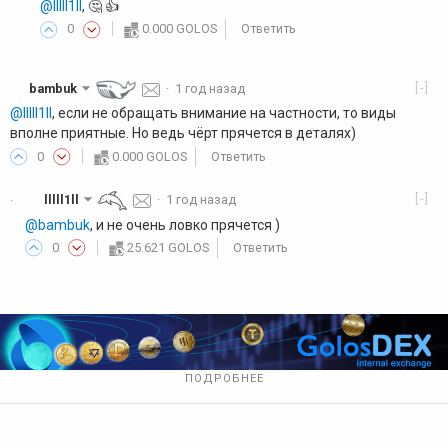
@lllll1ll
, 🤔 👍️
0
0.000 GOLOS
Ответить
[-]
bambuk
·
1 год назад
@lllll1ll
, если не обращать внимание на частности, то виды
вполне приятные. Но ведь чёрт прячется в деталях)
0
0.000 GOLOS
Ответить
[-]
lllll1ll
·
1 год назад
·
@bambuk
, и не очень ловко прячется )
0
25.621 GOLOS
Ответить
ПОДРОБНЕЕ