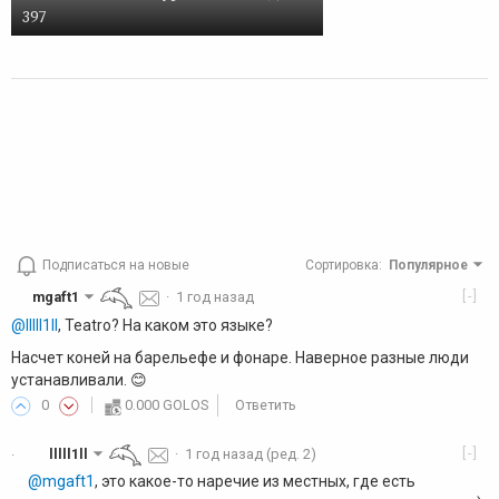
397
Подписаться на новые
Сортировка
:
Популярное
[-]
mgaft1
·
1 год назад
@lllll1ll
, Teatro? На каком это языке?
Насчет коней на барельефе и фонаре. Наверное разные люди
устанавливали. 😊
0
0.000 GOLOS
Ответить
[-]
lllll1ll
·
1 год назад
(ред. 2)
·
@mgaft1
, это какое-то наречие из местных, где есть