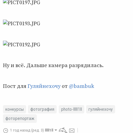
Ну и всё. Дальше камера разрядилась.
Пост для
Гуляйнехочу
от
@bambuk
конкурсы
фотография
photo-lllll1ll
гуляйнехочу
фоторепортаж
1 год назад
(ред. 3)
lllll1ll