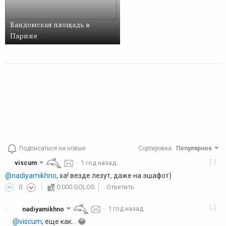
Вандомская площадь в
Париже
Подписаться на новые
Сортировка
:
Популярное
[-]
viscum
·
1 год назад
@nadiyamikhno
, ха! везде лезут, даже на эшафот)
0
0.000 GOLOS
Ответить
[-]
nadiyamikhno
·
1 год назад
·
@viscum
, еще как... 😂