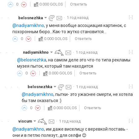
0
0.000 GOLOS
Ответить
[-]
belosnezhka
·
1 год назад
·
·
@nadiyamikhno
, у меня вообще ассоциация картинок, с
похоронным бюро...Как-то жутко становится...
0
0.000 GOLOS
Ответить
[-]
nadiyamikhno
·
1 год назад
·
·
·
@belosnezhka
, на самом деле это что-то типа рекламы
музея пыток, который там находится
0
0.000 GOLOS
Ответить
[-]
belosnezhka
·
1 год назад
·
·
·
@nadiyamikhno
, пытки- это ужаснее смерти, не хотела
бы там оказаться :)
0
0.000 GOLOS
Ответить
[-]
viscum
·
1 год назад
·
·
@nadiyamikhno
, им даже виселицу с веревкой поставь -
они и в петлю полезут, для селфи 😊