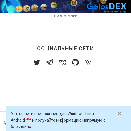
ПОДРОБНЕЕ
СОЦИАЛЬНЫЕ СЕТИ
×
Установите приложение для Windows, Linux,
Android
и получайте информацию напрямую с
© 2016-
2026
Голос Блоги — децентрализованная п
блокчейна
латформа, работающая на блокчейне Golos