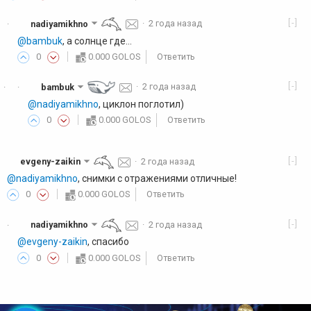
[-]
nadiyamikhno
·
2 года назад
·
@bambuk
, а солнце где...
0
0.000 GOLOS
Ответить
[-]
bambuk
·
2 года назад
·
·
@nadiyamikhno
, циклон поглотил)
0
0.000 GOLOS
Ответить
[-]
evgeny-zaikin
·
2 года назад
@nadiyamikhno
, снимки с отражениями отличные!
0
0.000 GOLOS
Ответить
[-]
nadiyamikhno
·
2 года назад
·
@evgeny-zaikin
, cпасибо
0
0.000 GOLOS
Ответить