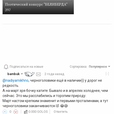
Поэтический конкурс "БЕЛИБЕРДА"
397
Подписаться на новые
Сортировка
:
Популярное
[-]
bambuk
·
2 года назад
@nadiyamikhno
, черноголовики ещё в наличии)) у дорог не
редкость.
А на март зря бочку катите. Бывало и в апрелях холоднее, чем
сейчас. Это мы расслабились и торопим природу.
Март настом крепким знаменит и первыми проталинами, а тут
черноголовики заканчиваются 🤣 😂😅
0
0.000 GOLOS
Ответить