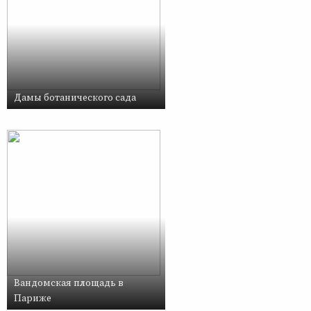
Дамы ботанического сада
Вандомская площадь в
Париже