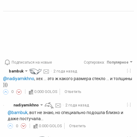
Подписаться на новые
Сортировка
:
Популярное
[-]
bambuk
·
2 года назад
@nadiyamikhno
, хех ... это ж какого размера стекло ... и толщины
)))
0
0.000 GOLOS
Ответить
[-]
nadiyamikhno
·
2 года назад
·
@bambuk
, вот не знаю, но специально подошла близко и
даже постучала...
0
0.000 GOLOS
Ответить