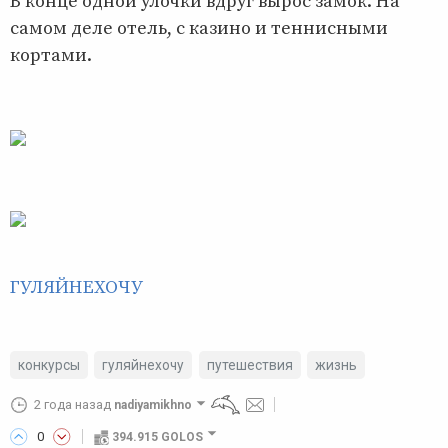
В конце одной улочки вдруг вырос замок. На
самом деле отель, с казино и теннисными
кортами.
ГУЛЯЙНЕХОЧУ
конкурсы
гуляйнехочу
путешествия
жизнь
2 года назад
nadiyamikhno
0
394.915 GOLOS