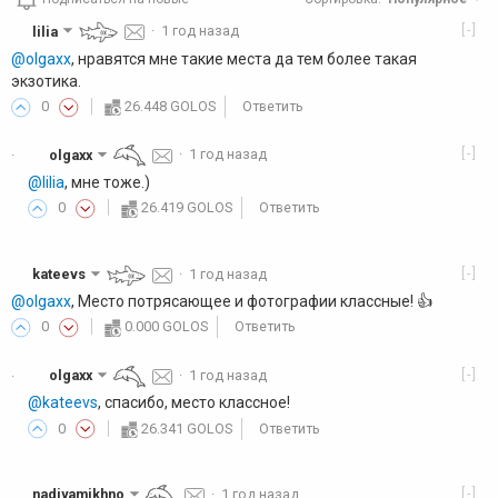
[-]
lilia
·
1 год назад
@olgaxx
, нравятся мне такие места да тем более такая
экзотика.
0
26.448 GOLOS
Ответить
[-]
olgaxx
·
1 год назад
·
@lilia
, мне тоже.)
0
26.419 GOLOS
Ответить
[-]
kateevs
·
1 год назад
@olgaxx
, Место потрясающее и фотографии классные! 👍️
0
0.000 GOLOS
Ответить
[-]
olgaxx
·
1 год назад
·
@kateevs
, спасибо, место классное!
0
26.341 GOLOS
Ответить
[-]
nadiyamikhno
·
1 год назад