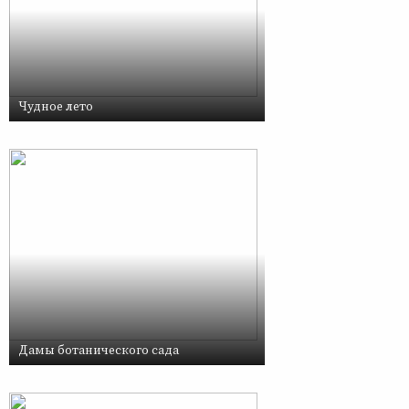
Чудное лето
Дамы ботанического сада