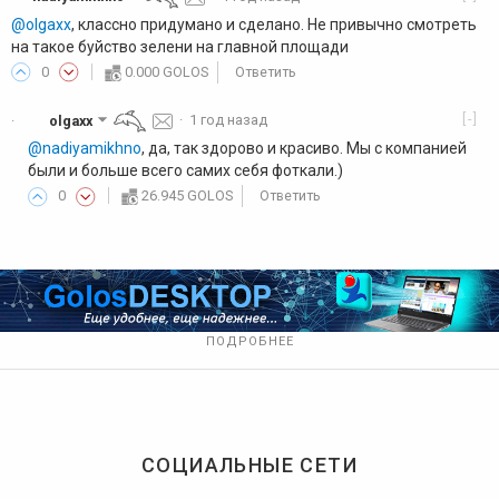
@olgaxx
, классно придумано и сделано. Не привычно смотреть
на такое буйство зелени на главной площади
0
0.000 GOLOS
Ответить
[-]
olgaxx
·
1 год назад
·
@nadiyamikhno
, да, так здорово и красиво. Мы с компанией
были и больше всего самих себя фоткали.)
0
26.945 GOLOS
Ответить
ПОДРОБНЕЕ
СОЦИАЛЬНЫЕ СЕТИ