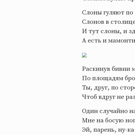
Слоны гуляют по
Слонов в столиц
И тут слоны, и зд
А есть и мамонт
Раскинув бивни м
По площадям бр
Ты, друг, по сто
Чтоб вдруг не ра
Один случайно н
Мне на босую ног
Эй, парень, ну-ка