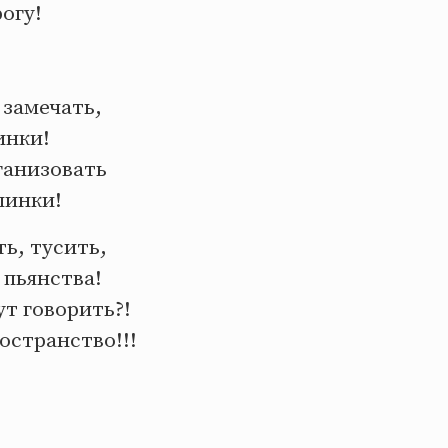
огу!
 замечать,
инки!
ганизовать
пинки!
ть, тусить,
 пьянства!
т говорить?!
остранство!!!