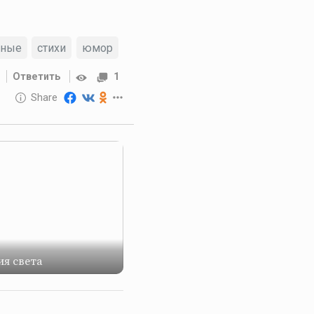
тные
стихи
юмор
Ответить
1
10 GOLOS
Share
Reward
я света