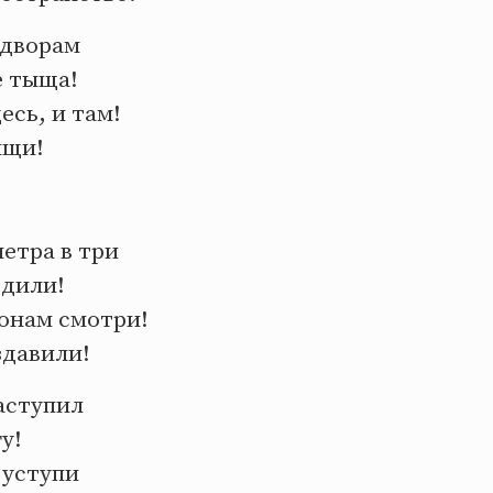
 дворам
е тыща!
есь, и там!
ищи!
етра в три
одили!
ронам смотри!
здавили!
аступил
у!
 уступи