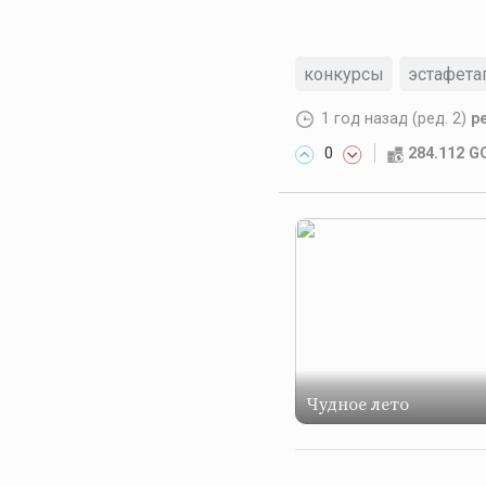
конкурсы
эстафета
1 год назад
(ред. 2)
p
0
284.112 
Чудное лето