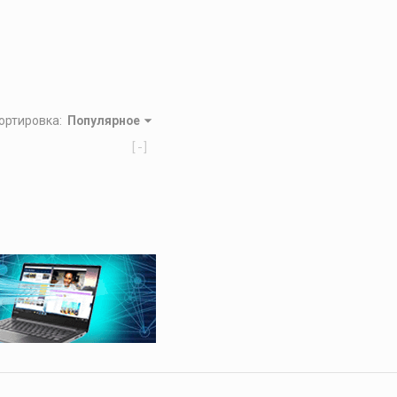
ортировка
:
Популярное
[-]