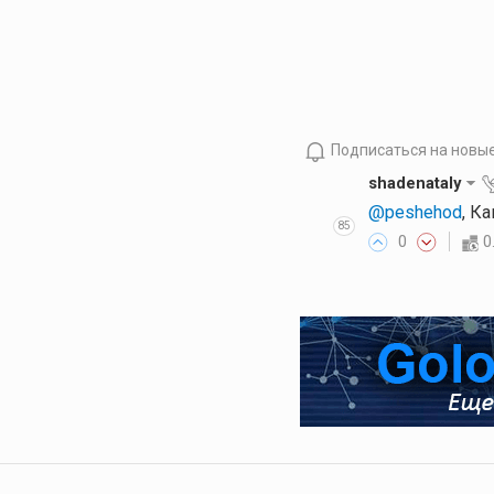
Подписаться на новы
shadenataly
@peshehod
, К
85
0
0