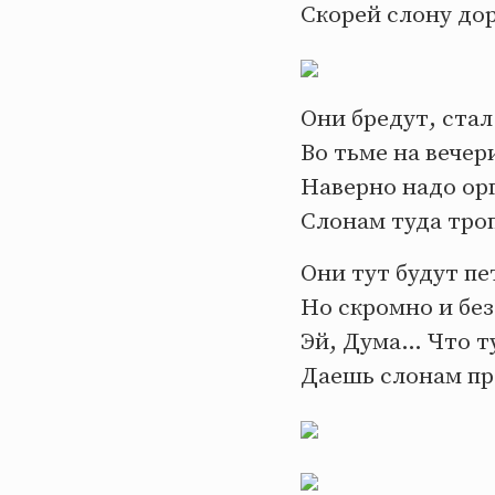
Скорей слону дор
Они бредут, стал
Во тьме на вечер
Наверно надо ор
Слонам туда тро
Они тут будут пе
Но скромно и без
Эй, Дума… Что ту
Даешь слонам пр