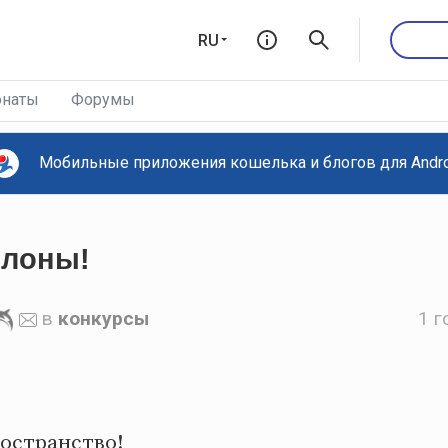
RU
наты
Форумы
Мобильные приложения кошелька и блогов для Androi
Слоны!
в
конкурсы
1 г
остранство!