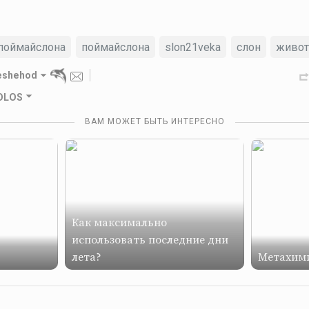
поймайслона
поймайслона
slon21veka
слон
живо
eshehod
GOLOS
ВАМ МОЖЕТ БЫТЬ ИНТЕРЕСНО
Как максимально
использовать последние дни
лета?
Метахими