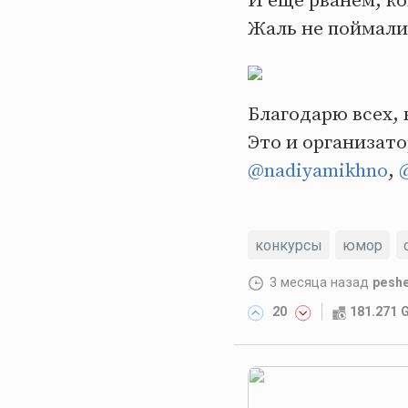
И ещё рванем, ко
Жаль не поймали 
Благодарю всех, 
Это и организато
@nadiyamikhno
,
конкурсы
юмор
3 месяца назад
pesh
20
181.271