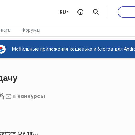
RU
наты
Форумы
Мобильные приложения кошелька и блогов для Androi
дачу
в
конкурсы
удин Федя...