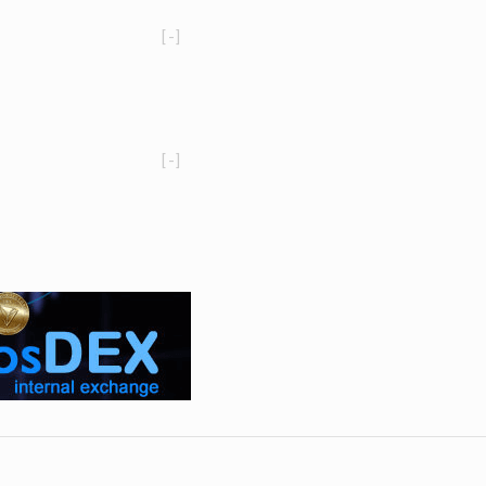
[-]
[-]