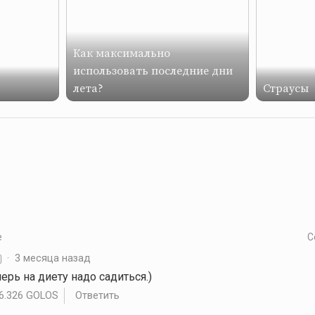
Как максимально
использовать последние дни
лета?
Страусы
е
С
·
3 месяца назад
еперь на диету надо садиться.)
6.326 GOLOS
Ответить