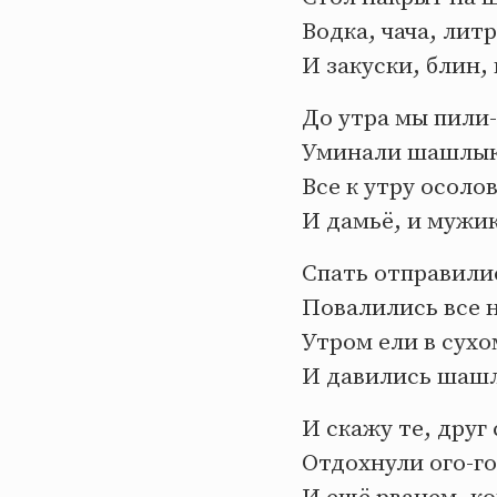
Водка, чача, лит
И закуски, блин, 
До утра мы пили-
Уминали шашлык
Все к утру осоло
И дамьё, и мужи
Спать отправилис
Повалились все н
Утром ели в сухо
И давились шашл
И скажу те, друг
Отдохнули ого-го