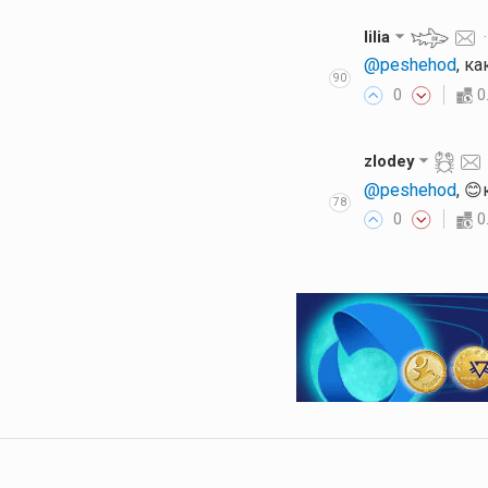
lilia
@peshehod
, к
90
0
0
zlodey
@peshehod
, 
78
0
0