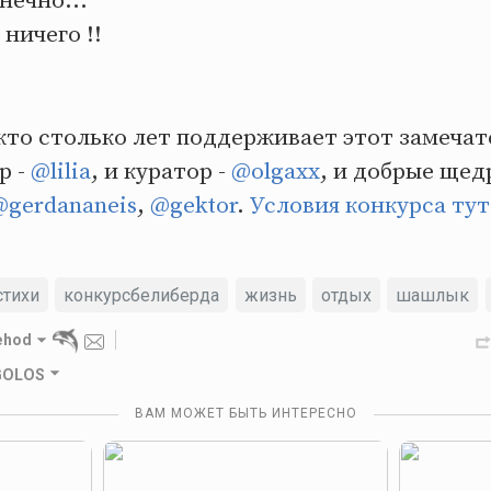
нечно...
ничего !!
кто столько лет поддерживает этот замеча
р -
@lilia
, и куратор -
@olgaxx
, и добрые щед
@gerdananeis
,
@gektor
.
Условия конкурса тут
стихи
конкурсбелиберда
жизнь
отдых
шашлык
ehod
 GOLOS
ВАМ МОЖЕТ БЫТЬ ИНТЕРЕСНО