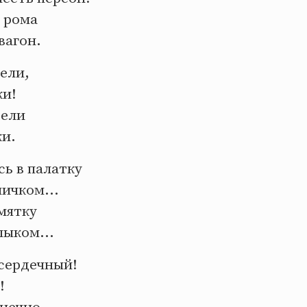
р рома
вагон.
ели,
и!
вели
ки.
ь в палатку
ичком...
мятку
ыком...
 сердечный!
!