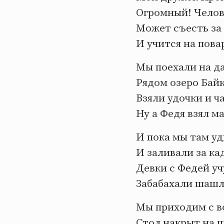
Огромный! Челов
Может съесть за
И учится на пова
Мы поехали на да
Рядом озеро Байк
Взяли удочки и ча
Ну а Федя взял м
И пока мы там у
И заливали за ка
Девки с Федей уч
Забабахали шашл
Мы приходим с в
Стол накрыт на ш