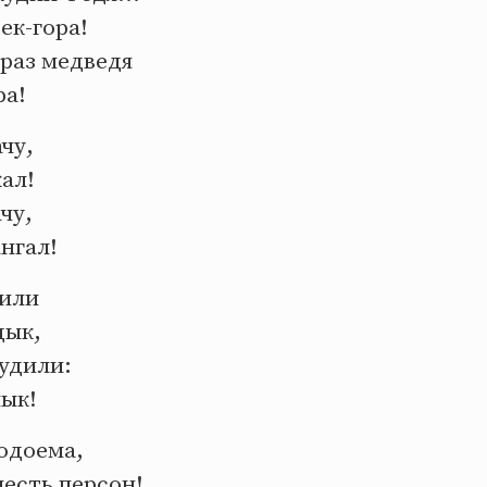
ек-гора!
 раз медведя
ра!
чу,
ал!
чу,
ангал!
дили
дык,
удили:
ык!
одоема,
есть персон!