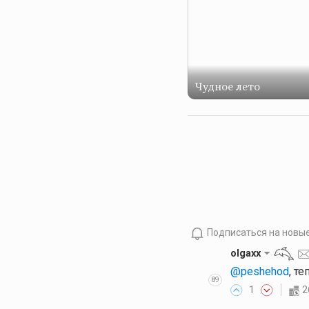
Чудное лето
Подписаться на новы
olgaxx
@peshehod
, т
89
1
2