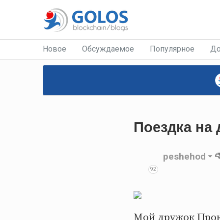
Новое
Обсуждаемое
Популярное
До
Поездка на 
peshehod
92
Мой дружок Прок