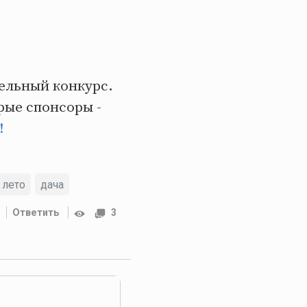
тельный конкурс.
рые спонсоры -
!
лето
дача
Ответить
3